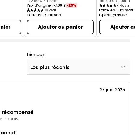
192,50 € / 100ml
166,00 € / 100ml
Prix d'origine :
77,00 €
-25%
714
avis
110
avis
Existe en 3 formats
Existe en 3 formats
Option gravure
nier
Ajouter au panier
Ajouter a
Trier par
Les plus récents
27 juin 2026
et récompensé
is 1 mois
 achat