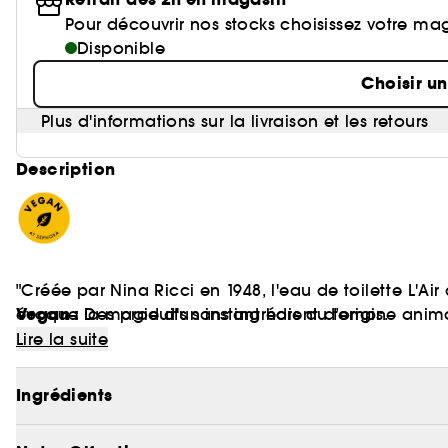
Pour découvrir nos stocks choisissez votre ma
Disponible
Choisir u
Plus d'informations sur la livraison et les retours
Description
"Créée par Nina Ricci en 1948, l'eau de toilette L'A
Vegan :
évoque la magie d'un instant hors du temps.
Des produits sans ingrédient d’origine anim
Cette essence de féminité absolue célèbre la jeune
Lire la suite
aux courbes féminines, couronné de deux colombes s
Premier parfum pour femme floral et épicé de l'histoi
Ingrédients
singulière : celle de la fraîcheur et de la délicatess
poivrée de l'œillet, révélant un parfum pour femme