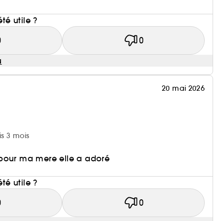
i
été utile ?
0
0
u
20 mai 2026
is 3 mois
pour ma mere elle a adoré
i
été utile ?
0
0