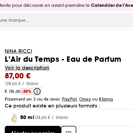
Calendrier de l'Av
attente pour découvrir en avant-première le
NINA RICCI
L'Air du Temps - Eau de Parfum
Voir la description
87,00 €
174,00 € / 100ml
€ 116,00
-25%
Paiement en 3 ou 4x avec
PayPal
,
Oney
ou
Klarna
Ce produit existe en plusieurs formats :
50 ml
174,00 € / 100ml