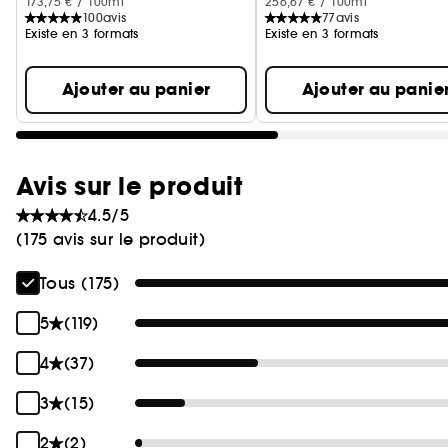
173,75 € / 100ml
256,67 € / 100ml
100
avis
77
avis
Existe en 3 formats
Existe en 3 formats
Ajouter au panier
Ajouter au panie
Avis sur le produit
4.5/5
(175 avis sur le produit)
Tous (175)
5
(119)
4
(37)
3
(15)
2
(2)