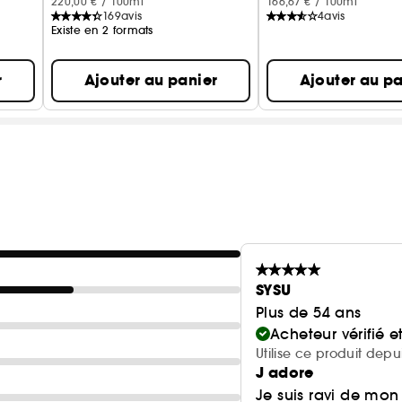
220,00 € / 100ml
166,67 € / 100ml
169
avis
4
avis
Existe en 2 formats
r
Ajouter au panier
Ajouter au pa
SYSU
Plus de 54 ans
Acheteur vérifié 
Utilise ce produit depu
J adore
Je suis ravi de mon