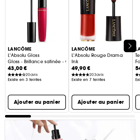
Ignorer le carrousel produits
LANCÔME
LANCÔME
L
L'Absolu Gloss
L'Absolu Rouge Drama
Te
Gloss - Brillance satinée - Couleur éclatante
Ink
Fo
43,00 €
49,90 €
5
Encre à Lèvres Semi-Mate Lon
20
avis
203
avis
Existe en 3 teintes
Existe en 7 teintes
Ex
Ajouter au panier
Ajouter au panier