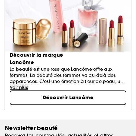
Découvrir la marque
Lancôme
La beauté est une rose que Lancôme offre aux
femmes. La beauté des femmes va au-delà des
apparences. C'est une émotion à fleur de peau, un
éveil de tous les sens, le reflet d'une harmonie entre
Voir plus
le cœur, le corps et l'esprit...
Découvrir Lancôme
Newsletter beauté
Recevez les nouveautés, actualités et offres