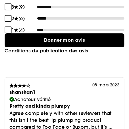
3
(9)
2
(6)
1
(4)
Donner mon avis
Conditions de publication des avis
08 mars 2023
shanshan1
Acheteur vérifié
Pretty and kinda plumpy
Agree completely with other reviewers that
this isn’t the best lip plumping product
compared to Too Face or Buxom, but it’s ...