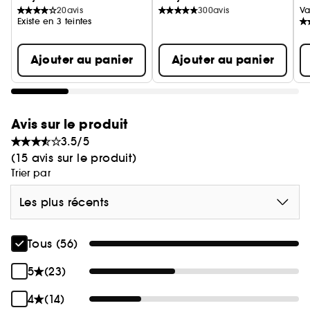
20
avis
300
avis
Va
Existe en 3 teintes
Ajouter au panier
Ajouter au panier
Avis sur le produit
3.5/5
(15 avis sur le produit)
Trier par
Les plus récents
Tous (56)
5
(23)
4
(14)