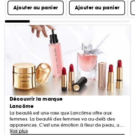
Ajouter au panier
Ajouter au panier
Découvrir la marque
Lancôme
La beauté est une rose que Lancôme offre aux
femmes. La beauté des femmes va au-delà des
apparences. C'est une émotion à fleur de peau, un
éveil de tous les sens, le reflet d'une harmonie entre
Voir plus