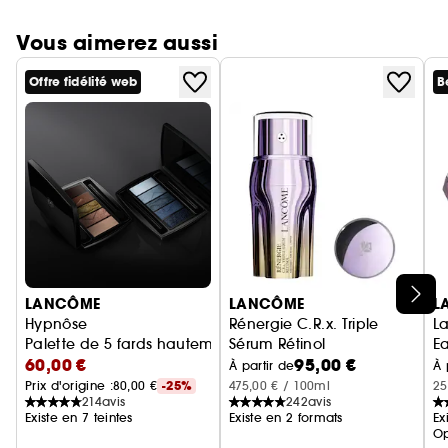
Vous aimerez aussi
Offre fidélité web
B
Ignorer le carrousel produits
LANCÔME
L
LANCÔME
Rénergie C.R.x. Triple
La
Hypnôse
Sérum Rétinol
E
Palette de 5 fards hautement pigmentés
95,00 €
60,00 €
Sérum Anti-Âge
À partir de
À 
475,00 € / 100ml
25
Prix d'origine :
80,00 €
-25%
242
avis
214
avis
Existe en 2 formats
Ex
Existe en 7 teintes
Op