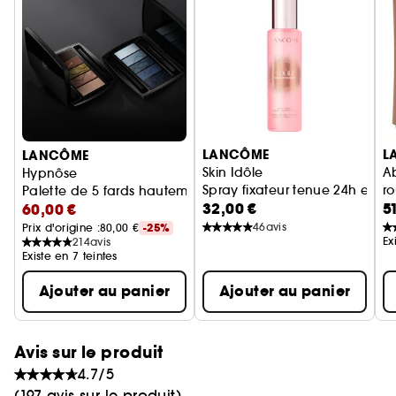
bonheur depuis 1935.
Ignorer le carrousel produits
LANCÔME
L
LANCÔME
Skin Idôle
A
Hypnôse
Spray fixateur tenue 24h enri
ro
Palette de 5 fards hautement pigmentés
32,00 €
5
60,00 €
46
avis
Prix d'origine :
80,00 €
-25%
Ex
214
avis
Existe en 7 teintes
Ajouter au panier
Ajouter au panier
Avis sur le produit
4.7/5
(197 avis sur le produit)