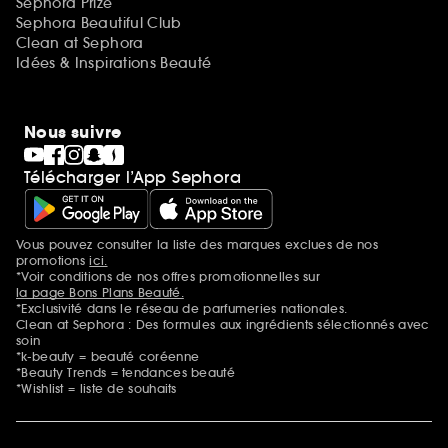
Sephora Prize
Sephora Beautiful Club
Clean at Sephora
Idées & Inspirations Beauté
Nous suivre
Télécharger l’App Sephora
Vous pouvez consulter la liste des marques exclues de nos
Mentions additionnelles
promotions
ici.
*Voir conditions de nos offres promotionnelles sur
la page Bons Plans Beauté.
*Exclusivité dans le réseau de parfumeries nationales.
Clean at Sephora : Des formules aux ingrédients sélectionnés avec
soin
*k-beauty = beauté coréenne
*Beauty Trends = tendances beauté
*Wishlist = liste de souhaits