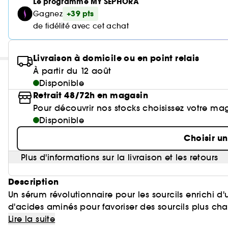
Le programme MY SEPHORA
+39 pts
Gagnez
de fidélité avec cet achat
Livraison à domicile ou en point relais
À partir du 12 août
Disponible
Retrait 48/72h en magasin
Pour découvrir nos stocks choisissez votre ma
Disponible
Choisir u
Plus d'informations sur la livraison et les retours
Description
Un sérum révolutionnaire pour les sourcils enrichi 
d'acides aminés pour favoriser des sourcils plus ch
avec une amélioration complète en 4 mois. Parfait po
(1)Basé sur une étude de consommation de 16 semaine
Lire la suite