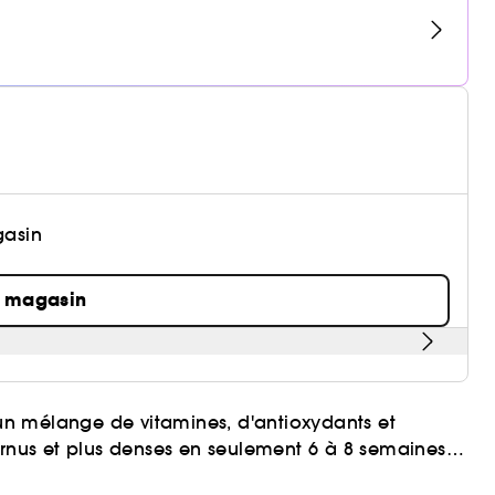
gasin
n magasin
d'un mélange de vitamines, d'antioxydants et
arnus et plus denses en seulement 6 à 8 semaines,
ur les sourcils épars, clairsemés, trop épilés ou
s avec 30 sujets. Les résultats peuvent varier.