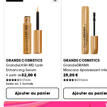
Ignorer le carrousel produits
GRANDE COSMETICS
GRANDE COSMETICS
GrandeLASH-MD Lash
GrandeDRAMA
Enhancing Serum
Mascara épaississant inten
32,00 €
25,00 €
Serum pour cils
À partir de
5117
avis
235
avis
Existe en 3 formats
Ajouter au panier
Ajouter au panie