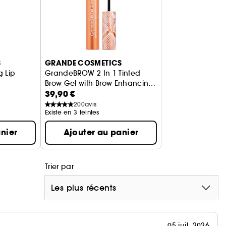
S
GRANDE COSMETICS
g Lip
GrandeBROW 2 In 1 Tinted
Brow Gel with Brow Enhancing
39,90 €
les lèvres
Serum
Gel à sourcils
200
avis
Existe en 3 teintes
nier
Ajouter au panier
Trier par
Les plus récents
05 juil. 2026