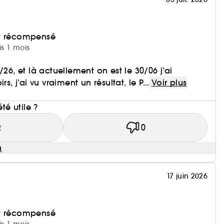
et récompensé
is 1 mois
/26, et là actuellement on est le 30/06 j’ai
rs, j’ai vu vraiment un résultat, le P...
Voir plus
i
été utile ?
2
0
u
17 juin 2026
et récompensé