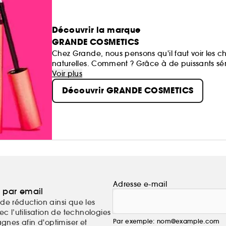
Découvrir la marque
GRANDE COSMETICS
Chez Grande, nous pensons qu'il faut voir les c
naturelles. Comment ? Grâce à de puissants sér
des lèvres et des sourcils plus volumineux et plu
Voir plus
pas besoin de faire semblant, car ce sont vraime
Découvrir GRANDE COSMETICS
Adresse e-mail
a par email
de réduction ainsi que les
c l’utilisation de technologies
Par exemple: nom@example.com
nes afin d'optimiser et