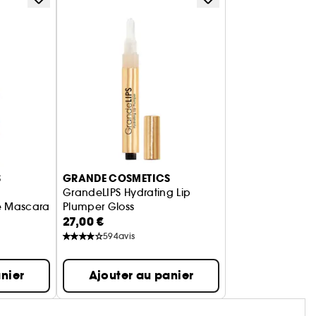
S
GRANDE COSMETICS
GrandeLIPS Hydrating Lip
e Mascara
Plumper Gloss
27,00 €
Gloss repulpant pour les lèvres
594
avis
nier
Ajouter au panier