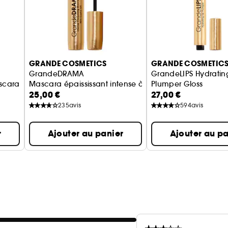
GRANDE COSMETICS
GRANDE COSMETIC
GrandeDRAMA
GrandeLIPS Hydratin
scara
Mascara épaississant intense à l'huile de ricin
Plumper Gloss
25,00 €
27,00 €
Gloss repulpant pour 
235
avis
594
avis
r
Ajouter au panier
Ajouter au pa