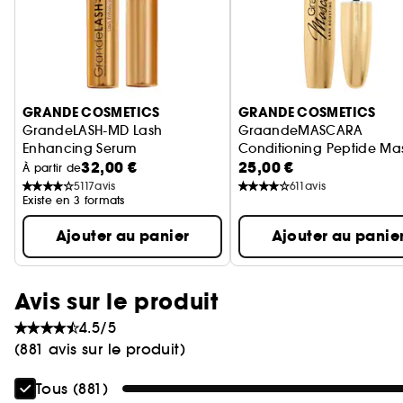
Ignorer le carrousel produits
GRANDE COSMETICS
GRANDE COSMETICS
GrandeLASH-MD Lash
GraandeMASCARA
Enhancing Serum
Conditioning Peptide Ma
32,00 €
25,00 €
Serum pour cils
Mascara soin cils
À partir de
5117
avis
611
avis
Existe en 3 formats
Ajouter au panier
Ajouter au panie
Avis sur le produit
4.5/5
(881 avis sur le produit)
Tous (881)