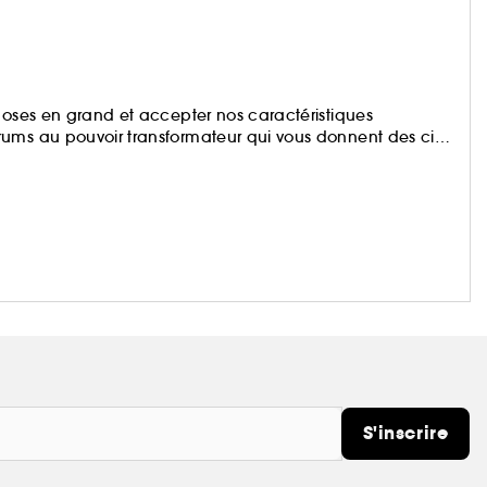
hoses en grand et accepter nos caractéristiques
ums au pouvoir transformateur qui vous donnent des cils,
s audacieux ! Et le meilleur dans tout cela ? Vous n'avez
nt les vôtres !
S'inscrire