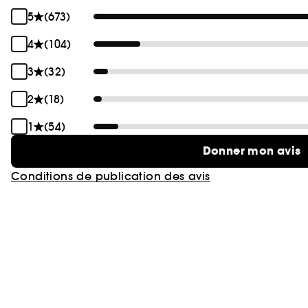
5
(673)
4
(104)
3
(32)
2
(18)
1
(54)
Donner mon avis
Conditions de publication des avis