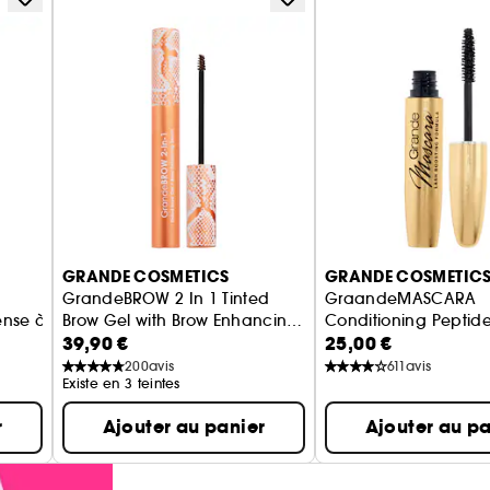
GRANDE COSMETICS
GRANDE COSMETIC
GrandeBROW 2 In 1 Tinted
GraandeMASCARA
se à l'huile de ricin
Brow Gel with Brow Enhancing
Conditioning Peptid
39,90 €
25,00 €
Serum
Gel à sourcils
Mascara soin cils
200
avis
611
avis
Existe en 3 teintes
r
Ajouter au panier
Ajouter au pa