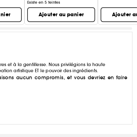
Existe en 5 teintes
nier
Ajouter au panier
Ajouter a
res et à la gentillesse. Nous privilégions la haute
ation artistique ET le pouvoir des ingrédients.
faisons aucun compromis, et vous devriez en faire