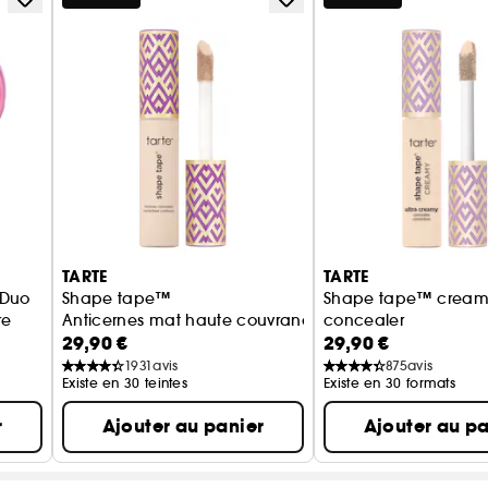
TARTE
TARTE
 Duo
Shape tape™
Shape tape™ crea
re
Anticernes mat haute couvrance
concealer
29,90 €
29,90 €
Anticernes crème hy
1931
avis
875
avis
Existe en 30 teintes
Existe en 30 formats
r
Ajouter au panier
Ajouter au pa