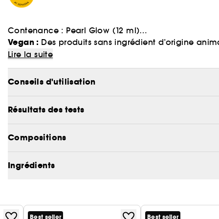
Contenance : Pearl Glow (12 ml)
Vegan :
Des produits sans ingrédient d’origine anim
Highlighter liquide avec applicateur éponge.
Lire la suite
Le tarte glow tape™ highlighter, un lifting instanta
Conseils d'utilisation
Un highlighter liquide revitalisant qui sublime la pea
Résultats des tests
Le complexe diamant à la fleur de porcelaine illumin
Les pigments minéraux reflètent la lumière et apport
Compositions
Ingrédients
Best seller
Best seller