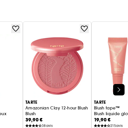
TARTE
TARTE
Amazonian Clay 12-hour Blush
Blush tape™
eux
Blush
Blush liquide gl
39,90 €
19,90 €
38
avis
215
avis