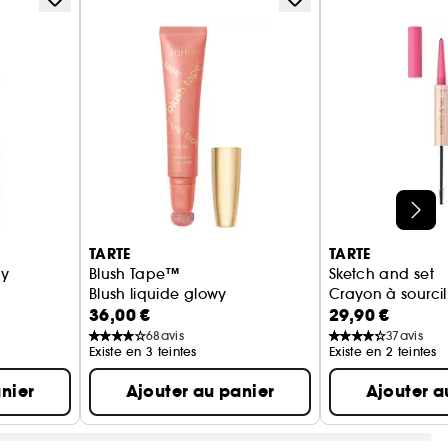
TARTE
TARTE
my
Blush Tape™
Sketch and set
Blush liquide glowy
Crayon à sourcil 
36,00 €
29,90 €
dratant haute couvrance
68
avis
37
avis
Existe en 3 teintes
Existe en 2 teintes
nier
Ajouter au panier
Ajouter a