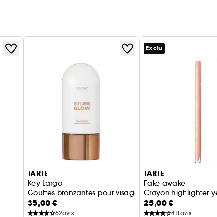
Exclu
TARTE
TARTE
Key Largo
Fake awake
Gouttes bronzantes pour visage et corps
Crayon highlighter y
35,00 €
25,00 €
62
avis
411
avis