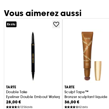
Vous aimerez aussi
Exclu
Ignorer le carrousel produits
TARTE
TARTE
Double Take
Sculpt Tape™
Eyeliner Double Embout Waterproof Liquide et Crayon
Bronzer sculptant liquide
28,00 €
36,00 €
1256
avis
62
avis