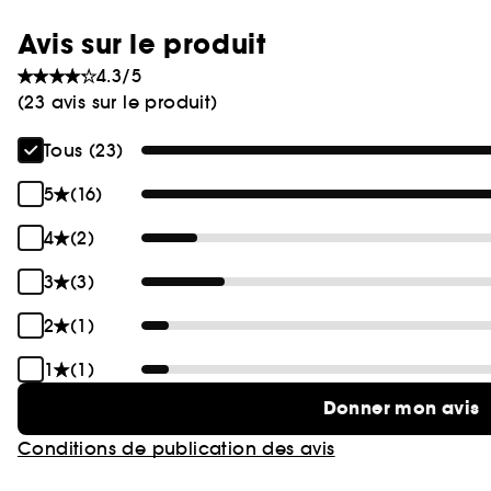
Avis sur le produit
4.3/5
(23 avis sur le produit)
Tous (23)
5
(16)
4
(2)
3
(3)
2
(1)
1
(1)
Donner mon avis
Conditions de publication des avis