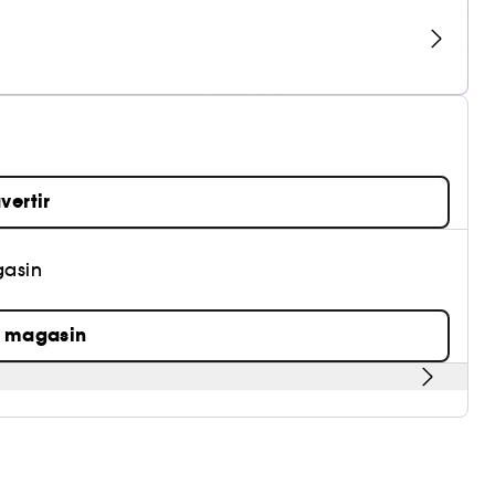
vertir
gasin
n magasin