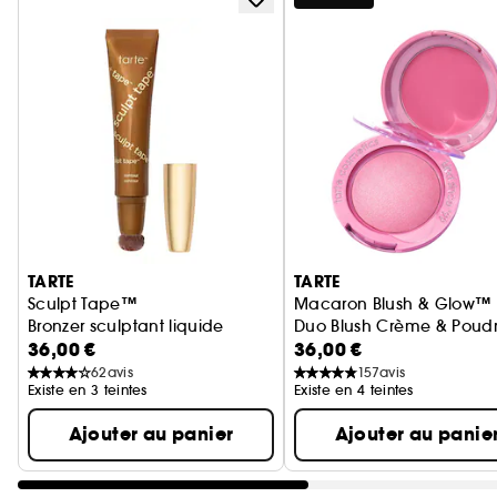
Ignorer le carrousel produits
TARTE
TARTE
Sculpt Tape™
Macaron Blush & Glow™
Bronzer sculptant liquide
Duo Blush Crème & Poud
36,00 €
36,00 €
62
avis
157
avis
Existe en 3 teintes
Existe en 4 teintes
Ajouter au panier
Ajouter au panie