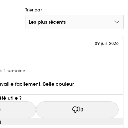
Trier par
Les plus récents
09 juil. 2026
uis 1 semaine
availle facilement. Belle couleur.
i
été utile ?
0
0
u