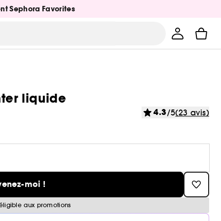
ent Sephora Favorites
ter liquide
4.3
/5
(23 avis)
venez-moi !
éligible aux promotions