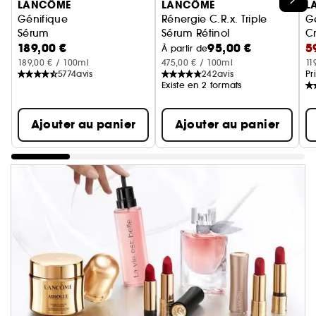
LANCÔME
LANCÔME
L
Génifique
Rénergie C.R.x. Triple
G
Sérum
Sérum Rétinol
C
189,00 €
95,00 €
5
Sérum Anti-Âge
À partir de
189,00 € / 100ml
475,00 € / 100ml
11
5774
avis
242
avis
Pr
Existe en 2 formats
Ajouter au panier
Ajouter au panier