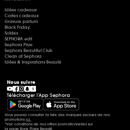
Idées cadeaux
Cartes cadeaux
Gravure parfum
Black Friday
Soldes
SEPHORA edit
Sephora Prize
Sephora Beautiful Club
Clean at Sephora
Idées & Inspirations Beauté
Nous suivre
Télécharger l’App Sephora
Vous pouvez consulter la liste des marques exclues de nos
Mentions additionnelles
promotions
ici.
*Voir conditions de nos offres promotionnelles sur
la page Bons Plans Beauté.