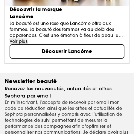
Découvrir la marque
Lancôme
La beauté est une rose que Lancôme offre aux
femmes. La beauté des femmes va au-delà des
apparences. C'est une émotion à fleur de peau, un
éveil de tous les sens, le reflet d'une harmonie entre
Voir plus
le cœur, le corps et l'esprit...
Découvrir Lancôme
Newsletter beauté
Recevez les nouveautés, actualités et offres
Sephora par email
En m’inscrivant, j’accepte de recevoir par email mon
code de réduction ainsi que les offres et actualités de
Sephora personnalisées y compris avec l’utilisation de
technologies de suivi permettant de mesurer la
performance des campagnes afin d'optimiser et
personnaliser nos communications. Je déclare avoir plus