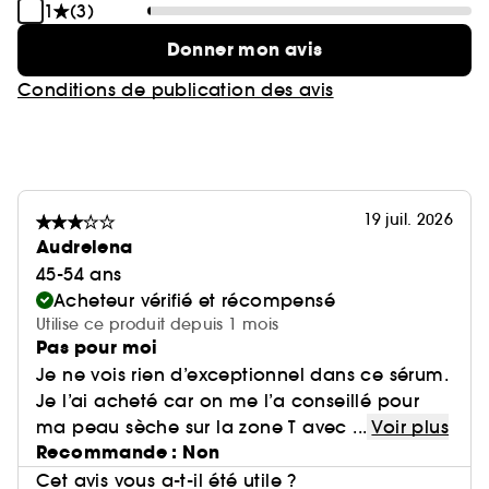
1
(3)
semaines. 5Économie réalisée pour 1 sérum
Génifique Ultimate et 2 recharges par rapport à 3
Donner mon avis
sérums Advanced Génifique.
Conditions de publication des avis
Lancôme la marque française du bonheur depuis
1935.
19 juil. 2026
Audrelena
45-54 ans
Acheteur vérifié et récompensé
Utilise ce produit depuis 1 mois
Pas pour moi
Je ne vois rien d’exceptionnel dans ce sérum.
Je l’ai acheté car on me l’a conseillé pour
ma peau sèche sur la zone T avec ...
Voir plus
Recommande : Non
Cet avis vous a-t-il été utile ?