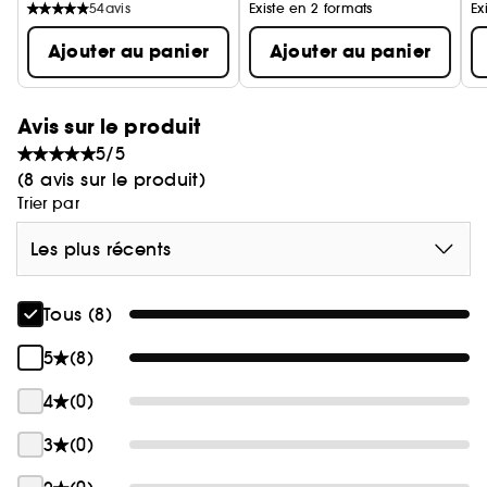
54
avis
Existe en 2 formats
Ex
Ajouter au panier
Ajouter au panier
Avis sur le produit
5/5
(8 avis sur le produit)
Trier par
Les plus récents
Tous (8)
5
(8)
4
(0)
3
(0)