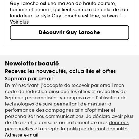
Guy Laroche est une maison de haute couture,
homme et femme, qui tient son nom de celui de son
fondateur. Le style Guy Laroche est libre, subversif et
luxueux.
Voir plus
Les parfums pour pour hommes et pour femmes Guy
Découvrir Guy Laroche
Laroche incarnent l'esprit de la couture : un homme
accompli mais sensible et irrésistiblement séduisant
et une femme élégante, moderne et légèrement
provocante.
Newsletter beauté
Recevez les nouveautés, actualités et offres
Sephora par email
En m’inscrivant, j’accepte de recevoir par email mon
code de réduction ainsi que les offres et actualités de
Sephora personnalisées y compris avec l’utilisation de
technologies de suivi permettant de mesurer la
performance des campagnes afin d'optimiser et
personnaliser nos communications. Je déclare avoir plus
de 16 ans et je consens au traitement de mes
données
personnelles
et accepte la
politique de confidentialité
.
Adresse e-mail