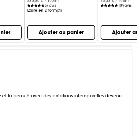
230,00 € / 100ml
35,33 € / 100ml
57
avis
109
avis
Existe en 2 formats
nier
Ajouter au panier
Ajouter a
e et la beauté avec des créations intemporelles devenues
e son rêve qui oeuvre pour un monde plus beau et plus