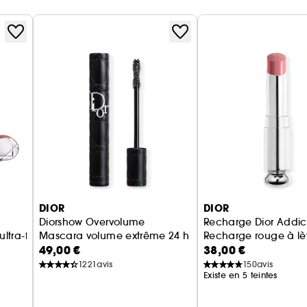
DIOR
DIOR
Diorshow Overvolume
Recharge Dior Addic
mbrées
ultra-fondant
Mascara volume extrême 24 h et définition cil-à-cil
49,00 €
38,00 €
1221
avis
150
avis
Existe en 5 teintes