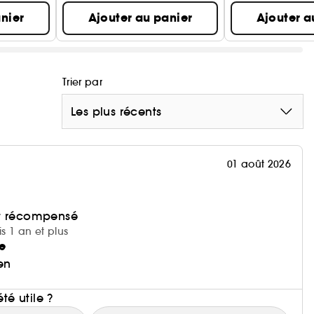
nier
Ajouter au panier
Ajouter a
Trier par
Les plus récents
01 août 2026
et récompensé
is 1 an et plus
e
en
i
été utile ?