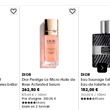
DIOR
DIOR
t
Dior Prestige La Micro-Huile de
Eau Sauvage Ex
Recharge rouge à lèvres brillant Soin floral hydratant
Rose Activated Serum
Eau de toilette i
262,50 €
152,00 €
Sérum micro-nutritif
875,00 € / 100ml
152,00 € / 100ml
Prix d'origine :
350,00 €
45
avis
54
avis
Existe en 2 formats