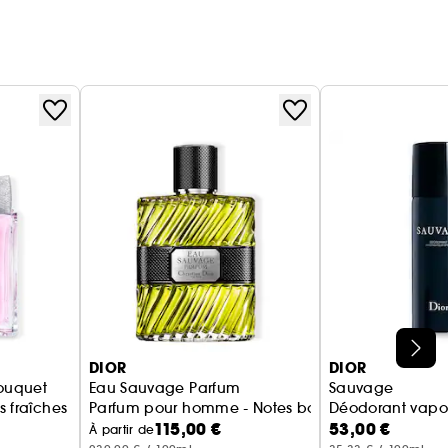
DIOR
DIOR
Bouquet
Eau Sauvage Parfum
Sauvage
s fraîches et tendres
Parfum pour homme - Notes boisées & épicées
Déodorant vapor
115,00 €
53,00 €
À partir de