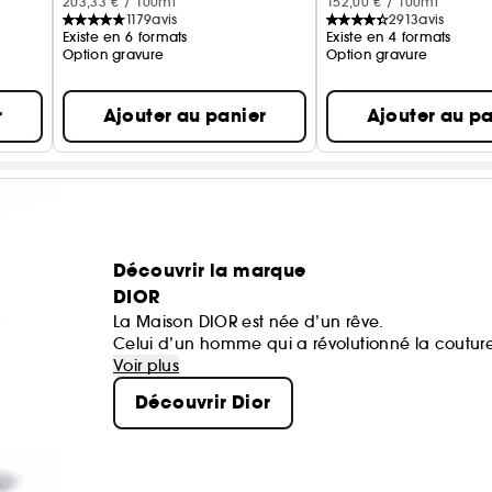
203,33 € / 100ml
152,00 € / 100ml
1179
avis
2913
avis
Existe en 6 formats
Existe en 4 formats
Option gravure
Option gravure
r
Ajouter au panier
Ajouter au pa
Découvrir la marque
DIOR
La Maison DIOR est née d’un rêve.
Celui d’un homme qui a révolutionné la coutur
des icônes.
Voir plus
Chaque création de la Maison porte une part d
Découvrir Dior
heureux.