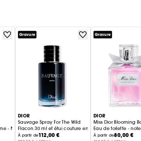
Gravure
Gravure
DIOR
DIOR
Sauvage Spray For The Wild
Miss Dior Blooming 
mme - Notes épicées, boisées & ambrées
Flacon 30 ml et étui couture en édition limitée
Eau de toilette - note
112,00 €
80,00 €
À partir de
À partir de