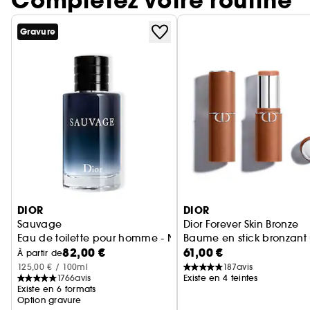
Complétez votre routine
Gravure
Ignorer le carrousel produits
DIOR
DIOR
Sauvage
Dior Forever Skin Bronze
Eau de toilette pour homme - Notes épicées, boisées & a
Baume en stick bronzant 
82,00 €
61,00 €
À partir de
125,00 € / 100ml
187
avis
1766
avis
Existe en 4 teintes
Existe en 6 formats
Option gravure