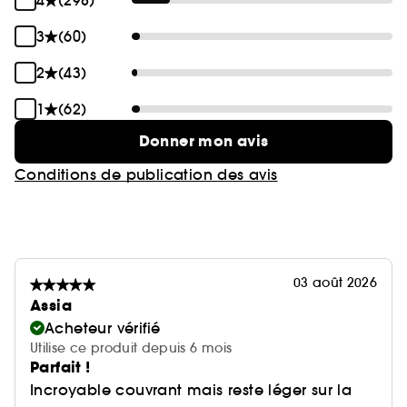
4
(298)
3
(60)
2
(43)
1
(62)
Donner mon avis
Conditions de publication des avis
03 août 2026
Assia
Acheteur vérifié
Utilise ce produit depuis 6 mois
Parfait !
Incroyable couvrant mais reste léger sur la