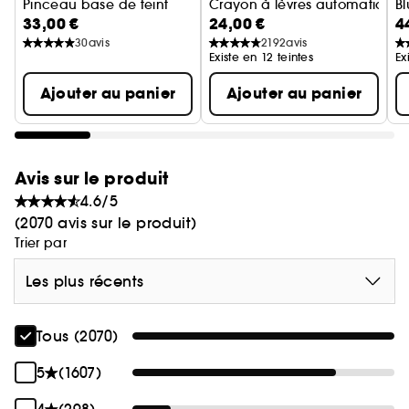
Pinceau base de teint
Crayon à lèvres automatique
Bl
- Sans parfum ni alcool
33,00 €
24,00 €
4
Pa
- Non comédogène
30
avis
2192
avis
- Longue tenu 12 heures
Existe en 12 teintes
Ex
Ajouter au panier
Ajouter au panier
POINTS FORTS :
- 95 % des personnes interrogées affirment que ce
produit donne à leur peau un fini filtré*.
* Selon un panel de consommateurs
Avis sur le produit
indépendants composé de 54 personnes de
4.6/5
différents types de peau et carnation.
(2070 avis sur le produit)
Trier par
Les plus récents
Tous (2070)
5
(1607)