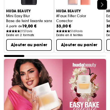
Ignorer le carrousel produits
HUDA BEAUTY
HUDA BEAUTY
H
Mini Easy Blur
#Faux Filter Color
E
Base de teint lissante sans silicone
Corrector
S
19,00 €
33,00 €
3
Correcteur de Teint
Po
À partir de
2157
avis
5169
avis
Existe en 2 formats
Existe en 8 teintes
Ex
Ajouter au panier
Ajouter au panier