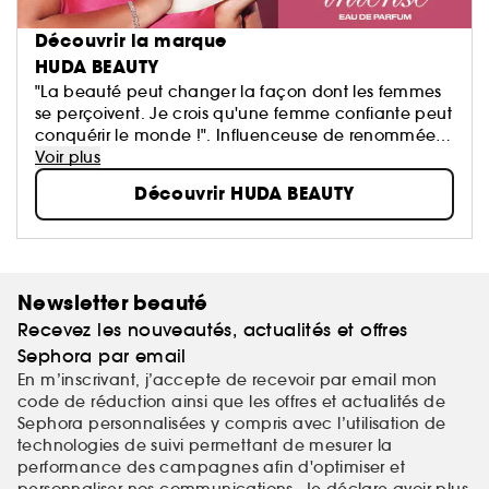
Découvrir la marque
HUDA BEAUTY
"La beauté peut changer la façon dont les femmes
se perçoivent. Je crois qu'une femme confiante peut
conquérir le monde !". Influenceuse de renommée
mondiale basée à Dubai, Huda Kattan fonde en
Voir plus
2013 la marque Huda Beauty. Ce qui a commencé
Découvrir HUDA BEAUTY
comme une passion est aujourd'hui devenu un
succès international...
Newsletter beauté
Recevez les nouveautés, actualités et offres
Sephora par email
En m’inscrivant, j’accepte de recevoir par email mon
code de réduction ainsi que les offres et actualités de
Sephora personnalisées y compris avec l’utilisation de
technologies de suivi permettant de mesurer la
performance des campagnes afin d'optimiser et
personnaliser nos communications. Je déclare avoir plus