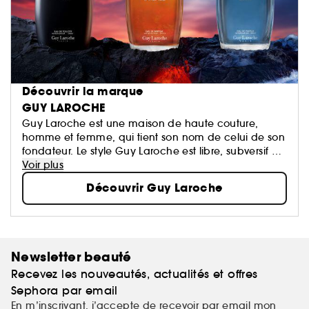
Découvrir la marque
GUY LAROCHE
Guy Laroche est une maison de haute couture,
homme et femme, qui tient son nom de celui de son
fondateur. Le style Guy Laroche est libre, subversif et
luxueux.
Voir plus
Les parfums pour pour hommes et pour femmes Guy
Découvrir Guy Laroche
Laroche incarnent l'esprit de la couture : un homme
accompli mais sensible et irrésistiblement séduisant
et une femme élégante, moderne et légèrement
provocante.
Newsletter beauté
Recevez les nouveautés, actualités et offres
Sephora par email
En m’inscrivant, j’accepte de recevoir par email mon