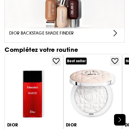
DIOR BACKSTAGE SHADE FINDER
Complétez votre routine
Best seller
N
Ignorer le carrousel produits
DIOR
DIOR
D