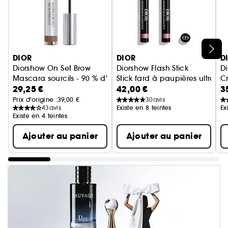
Ignorer le carrousel produits
DIOR
DIOR
D
Diorshow On Set Brow
Diorshow Flash Stick
D
Mascara sourcils - 90 % d'ingrédients d'origine naturelle
Stick fard à paupières ultra-f
C
29,25 €
42,00 €
3
Prix d'origine :
39,00 €
30
avis
43
avis
Existe en 8 teintes
Ex
Existe en 4 teintes
Ajouter au panier
Ajouter au panier