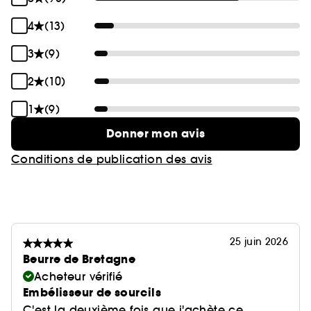
4
(13)
3
(9)
2
(10)
1
(9)
Donner mon avis
Conditions de publication des avis
25 juin 2026
Beurre de Bretagne
Acheteur vérifié
Embélisseur de sourcils
C'est la deuxième fois que j'achète ce