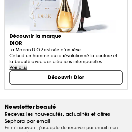
Découvrir la marque
DIOR
La Maison DIOR est née d’un rêve.
Celui d’un homme qui a révolutionné la couture et
la beauté avec des créations intemporelles
devenues des icônes.
Voir plus
Chaque création de la Maison porte une part de
Découvrir Dior
son rêve qui oeuvre pour un monde plus beau et
plus heureux.
Newsletter beauté
Recevez les nouveautés, actualités et offres
Sephora par email
En m’inscrivant, j’accepte de recevoir par email mon