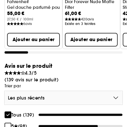
Fahrenheit
Dior Forever Nude Matte
Di
Gel douche parfumé pour homme - Corps & cheveux flac
Filter
St
55,00 €
61,00 €
4
Poudre fixatrice floutante, ma
27,50 € / 100ml
420
avis
6
avis
Existe en 3 teintes
Ex
Ajouter au panier
Ajouter au panier
Avis sur le produit
4.3/5
(139 avis sur le produit)
Trier par
Les plus récents
Tous (139)
5
(98)