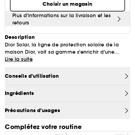
Choisir un magasin
Plus d'informations sur la livraison et les
retours
Description
Dior Solar, la ligne de protection solaire de la
maison Dior, voit sa gamme s'enrichir d'une
crème solaire haute protection pour le corps.
Lire la suite
Dotée d'un SPF 50, Dior Solar La Crème Protectrice
Conseils d'utilisation
protège la peau contre les rayons UVA et UVB,
l'hydrate et la rehausse de notes subtiles de
Ingrédients
monoï.
Sa texture agréable pénètre rapidement sans
Précautions d'usages
laisser de fini gras ou de traces blanches.
Complétez votre routine