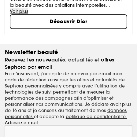
la beauté avec des créations intemporelles
devenues des icônes.
Voir plus
Chaque création de la Maison porte une part de
Découvrir Dior
son rêve qui oeuvre pour un monde plus beau et
plus heureux.
Newsletter beauté
Recevez les nouveautés, actualités et offres
Sephora par email
En m’inscrivant, j’accepte de recevoir par email mon
code de réduction ainsi que les offres et actualités de
Sephora personnalisées y compris avec l’utilisation de
technologies de suivi permettant de mesurer la
performance des campagnes afin d'optimiser et
personnaliser nos communications. Je déclare avoir plus
de 16 ans et je consens au traitement de mes
données
personnelles
et accepte la
politique de confidentialité
.
Adresse e-mail