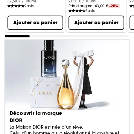
82,50 € / 100ml
21,50 € / 100ml
29
2
avis
Prix d'origine :
43,00 €
-25%
5
avis
Ajouter au panier
Ajouter au panier
Découvrir la marque
DIOR
La Maison DIOR est née d’un rêve.
Celui d’un homme qui a révolutionné la couture et