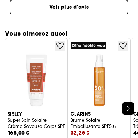
Voir plus d'avis
Vous aimerez aussi
Offre fidélité web
Ignorer le carrousel produits
SISLEY
CLARINS
C
Super Soin Solaire
Brume Solaire
Sp
Crème Soyeuse Corps SPF 30
Embellissante SPF50+
Tr
165,00 €
32,25 €
4
Très Haute Protection Corps