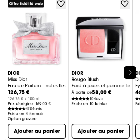
Offre fidélité web
Ignorer le carrousel produits
DIOR
DIOR
D
Miss Dior
Rouge Blush
Di
Eau de Parfum - notes fleuries et fraîches - nœud couture
Fard à joues et pommettes - 
Ey
126,75 €
58,00 €
4
À partir de
126,75 € / 100ml
104
avis
Prix d'origine :
169,00 €
Existe en 10 teintes
Ex
4704
avis
Existe en 4 formats
Option gravure
Ajouter au panier
Ajouter au panier