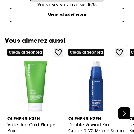
Vous avez vu 2 avis sur 1535
Voir plus d'avis
Vous aimerez aussi
Clean at Sephora
Clean at Sephora
C
Ignorer le carrousel produits
OLEHENRIKSEN
OLEHENRIKSEN
O
Violet Ice Cold Plunge
Double Rewind Pro-
L
Pore
Grade 0.3% Retinol Serum
S