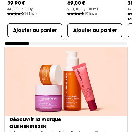
39,90 €
69,00 €
3
Masque Detox Purifiant
Sérum anti-âge au Retinol
Go
44,33 € / 100g
230,00 € / 100ml
42
144
avis
191
avis
Ex
Ajouter au panier
Ajouter au panier
Découvrir la marque
OLE HENRIKSEN