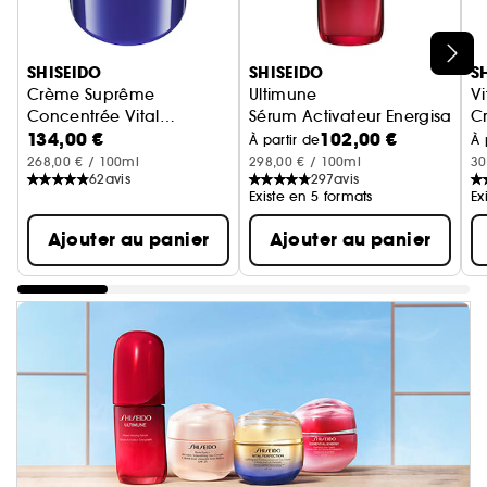
Ignorer le carrousel produits
SHISEIDO
SHISEIDO
S
Crème Suprême
Ultimune
Vi
Concentrée Vital
Sérum Activateur Energisant
Cr
134,00 €
102,00 €
Perfection – Crème anti-
À partir de
À 
âge
268,00 € / 100ml
298,00 € / 100ml
30
62
avis
297
avis
Existe en 5 formats
Ex
Ajouter au panier
Ajouter au panier