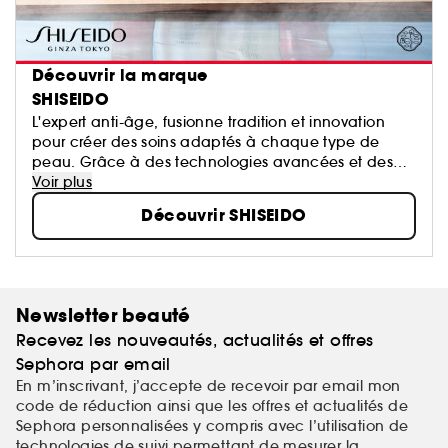
Découvrir la marque
SHISEIDO
L'expert anti-âge, fusionne tradition et innovation
pour créer des soins adaptés à chaque type de
peau. Grâce à des technologies avancées et des
ingrédients de haute qualité, la marque propose
Voir plus
des formulations qui allient science et sensorialité.
Découvrir SHISEIDO
Shiseido transforme chaque application en un
véritable moment de bien-être.
Newsletter beauté
Recevez les nouveautés, actualités et offres
Sephora par email
En m’inscrivant, j’accepte de recevoir par email mon
code de réduction ainsi que les offres et actualités de
Sephora personnalisées y compris avec l’utilisation de
technologies de suivi permettant de mesurer la