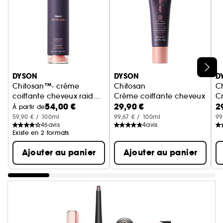
Ignorer le carrousel produits
DYSON
DYSON
D
Chitosan™- crème
Chitosan
C
coiffante cheveux raides
Crème coiffante cheveux bouclé
Cr
54,00 €
29,90 €
2
à ondulés, soin riche
À partir de
59,90 € / 100ml
99,67 € / 100ml
99
46
avis
4
avis
Existe en 2 formats
Ajouter au panier
Ajouter au panier