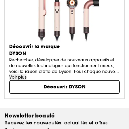
Découvrir la marque
DYSON
Rechercher, développer de nouveaux appareils et
de nouvelles technologies qui fonctionnent mieux,
voici la raison d'être de Dyson. Pour chaque nouvelle
technologie, les ingénieurs Dyson se remettent
Voir plus
toujours en question dans le but d'améliorer l'existant
Découvrir DYSON
et de développer de nouvelles inventions.
Newsletter beauté
Recevez les nouveautés, actualités et offres