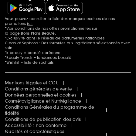
Vous pouvez consulter la liste des marques exclues de nos
Mentions additionnelles
promotions
ici.
*Voir conditions de nos offres promotionnelles sur
la page Bons Plans Beauté.
*Exclusivité dans le réseau de parfumeries nationales.
Clean at Sephora : Des formules aux ingrédients sélectionnés avec
soin
*k-beauty = beauté coréenne
*Beauty Trends = tendances beauté
*Wishlist = liste de souhaits
Mentions légales et CGU
Conditions générales de vente
Données personnelles et cookies
Cosmétovigilance et Nutrivigilance
Conditions Générales du programme de
fidélité
Conditions de publication des avis
Accessibilité : non conforme
Qualités et caractéristiques