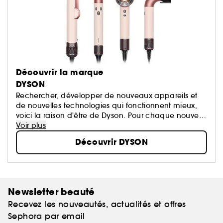
Découvrir la marque
DYSON
Rechercher, développer de nouveaux appareils et
de nouvelles technologies qui fonctionnent mieux,
voici la raison d'être de Dyson. Pour chaque nouvelle
technologie, les ingénieurs Dyson se remettent
Voir plus
toujours en question dans le but d'améliorer l'existant
Découvrir DYSON
et de développer de nouvelles inventions.
Newsletter beauté
Recevez les nouveautés, actualités et offres
Sephora par email