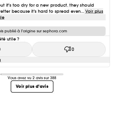
but it's too dry for a new product. they should
tter because it's hard to spread even...
Voir plus
le
i
vis publié à l’origine sur sephora.com
été utile ?
0
0
u
Vous avez vu 2 avis sur 388
Voir plus d'avis