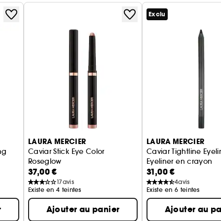
Exclu
LAURA MERCIER
LAURA MERCIER
ng
Caviar Stick Eye Color
Caviar Tightline Eyeli
Roseglow
Eyeliner en crayon
37,00 €
31,00 €
Ombre à Paupière en Crayon
17
avis
4
avis
Existe en 4 teintes
Existe en 6 teintes
r
Ajouter au panier
Ajouter au pa