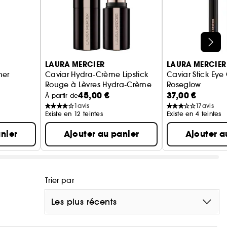
act
LAURA MERCIER
LAURA MERCIER
ner
Caviar Hydra-Crème Lipstick
Caviar Stick Eye
Rouge à Lèvres Hydra-Crème
Roseglow
45,00 €
37,00 €
Ombre à Paupiè
À partir de
1
avis
17
avis
Existe en 12 teintes
Existe en 4 teintes
nier
Ajouter au panier
Ajouter a
Trier par
Les plus récents