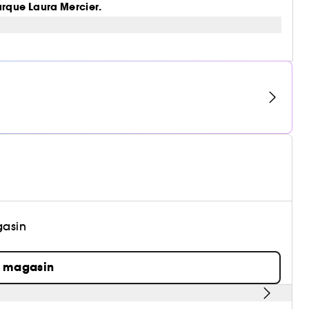
arque Laura Mercier.
gasin
n magasin