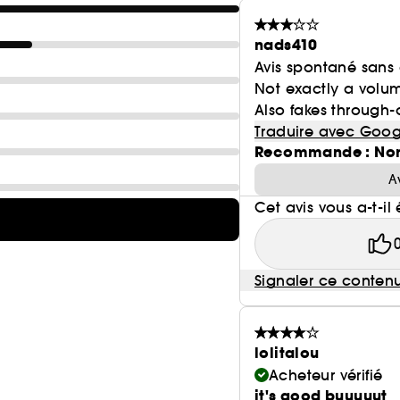
nads410
Avis spontané sans
Not exactly a volum
Also fakes through-o
Traduire avec Goog
Recommande : No
A
Cet avis vous a-t-il 
Signaler ce conten
lolitalou
Acheteur vérifié
it's good buuuuut