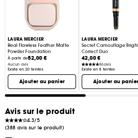
Ignorer le carrousel produits
LAURA MERCIER
LAURA MERCIER
Real Flawless Feather Matte
Secret Camouflage Brigh
Powder Foundation
Correct Duo
52,00 €
42,00 €
Fond de Teint Poudre
Anticernes
À partir de
Aucun avis
86
avis
Existe en 20 teintes
Existe en 8 teintes
Ajouter au panier
Ajouter au panie
Avis sur le produit
4.3/5
(388 avis sur le produit)