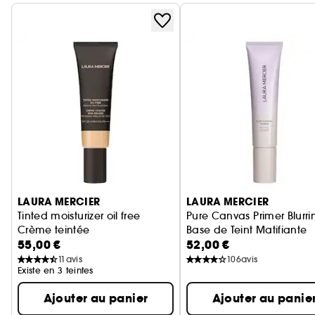
Ignorer le carrousel produits
LAURA MERCIER
LAURA MERCIER
Tinted moisturizer oil free
Pure Canvas Primer Blurri
Crème teintée
Base de Teint Matifiante
55,00 €
52,00 €
11
avis
106
avis
Existe en 3 teintes
Ajouter au panier
Ajouter au panie