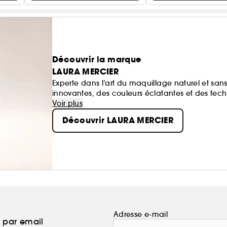
Découvrir la marque
LAURA MERCIER
Experte dans l’art du maquillage naturel et san
innovantes, des couleurs éclatantes et des tec
chacune de se sentir belle et unique.
Voir plus
Découvrir LAURA MERCIER
Adresse e-mail
a par email