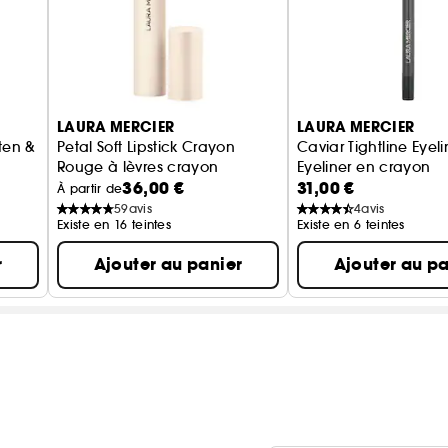
• Résiste à l'humidité et à l'eau
• Testé sous contrôle ophtalmologique
• Convient aux peaux sensibles
• Sans danger pour les porteurs de lentilles de cont
LAURA MERCIER
LAURA MERCIER
ten &
Petal Soft Lipstick Crayon
Caviar Tightline Eyeli
Rouge à lèvres crayon
Eyeliner en crayon
36,00 €
31,00 €
À partir de
59
avis
4
avis
Existe en 16 teintes
Existe en 6 teintes
r
Ajouter au panier
Ajouter au pa