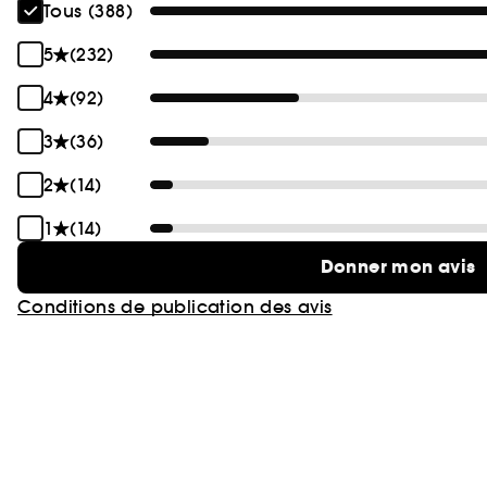
Tous (388)
5
(232)
4
(92)
3
(36)
2
(14)
1
(14)
Donner mon avis
Conditions de publication des avis