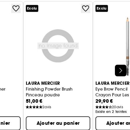
Exclu
Exclu
LAURA MERCIER
LAURA MERCIER
ner
Finishing Powder Brush
Eye Brow Pencil
Pinceau poudre
Crayon Pour Les 
51,00 €
29,90 €
2
avis
20
avis
Existe en 2 teintes
nier
Ajouter au panier
Ajouter a