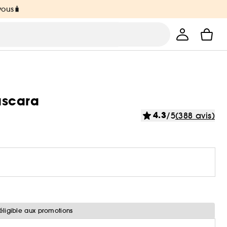
vous🧳
ascara
4.3
/5
(388 avis)
éligible aux promotions