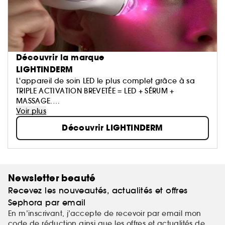
Découvrir la marque
LIGHTINDERM
L'appareil de soin LED le plus complet grâce à sa
TRIPLE ACTIVATION BREVETÉE = LED + SÉRUM +
MASSAGE.
Résultats cliniquement mesurés en 3MIN/JOUR.
Voir plus
Découvrir LIGHTINDERM
Newsletter beauté
Recevez les nouveautés, actualités et offres
Sephora par email
En m’inscrivant, j’accepte de recevoir par email mon
code de réduction ainsi que les offres et actualités de