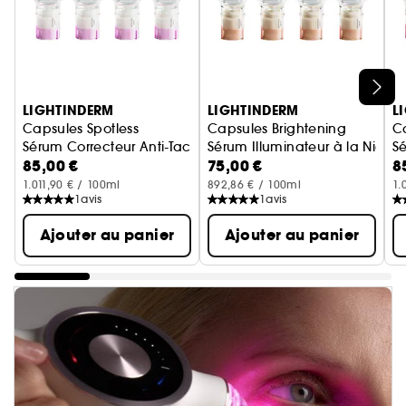
Ignorer le carrousel produits
LIGHTINDERM
LIGHTINDERM
L
Capsules Spotless
Capsules Brightening
Ca
Sérum Correcteur Anti-Taches à la Niacinamide & Réglisse
Sérum Illuminateur à la Niac
Sé
85,00 €
75,00 €
8
1.011,90 € / 100ml
892,86 € / 100ml
1.
1
avis
1
avis
Ajouter au panier
Ajouter au panier