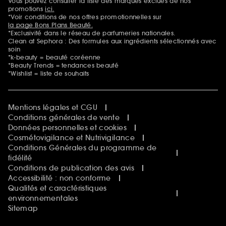
Vous pouvez consulter la liste des marques exclues de nos
Mentions additionnelles
promotions
ici.
*Voir conditions de nos offres promotionnelles sur
la page Bons Plans Beauté.
*Exclusivité dans le réseau de parfumeries nationales.
Clean at Sephora : Des formules aux ingrédients sélectionnés avec
soin
*k-beauty = beauté coréenne
*Beauty Trends = tendances beauté
*Wishlist = liste de souhaits
Mentions légales et CGU
Conditions générales de vente
Données personnelles et cookies
Cosmétovigilance et Nutrivigilance
Conditions Générales du programme de
fidélité
Conditions de publication des avis
Accessibilité : non conforme
Qualités et caractéristiques
environnementales
Sitemap