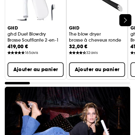
Ignorer le carrousel produits
GHD
GHD
G
ghd Duet Blowdry
The blow dryer
g
Brosse Soufflante 2-en-1
brosse à cheveux ronde
Br
419,00 €
32,00 €
4
165
avis
32
avis
Ajouter au panier
Ajouter au panier