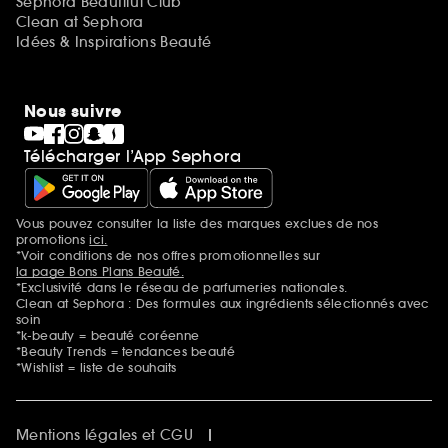
Sephora Beautiful Club
Clean at Sephora
Idées & Inspirations Beauté
Nous suivre
Télécharger l’App Sephora
Vous pouvez consulter la liste des marques exclues de nos
Mentions additionnelles
promotions
ici.
*Voir conditions de nos offres promotionnelles sur
la page Bons Plans Beauté.
*Exclusivité dans le réseau de parfumeries nationales.
Clean at Sephora : Des formules aux ingrédients sélectionnés avec
soin
*k-beauty = beauté coréenne
*Beauty Trends = tendances beauté
*Wishlist = liste de souhaits
Mentions légales et CGU