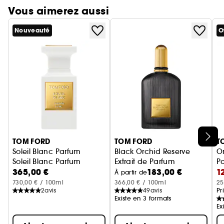
Vous aimerez aussi
Nouveauté
O
Ignorer le carrousel produits
TOM FORD
TOM FORD
T
Soleil Blanc Parfum
Black Orchid Reserve
O
Soleil Blanc Parfum
Extrait de Parfum
P
365,00 €
183,00 €
1
À partir de
730,00 € / 100ml
366,00 € / 100ml
25
2
avis
49
avis
Pr
Existe en 3 formats
Ex