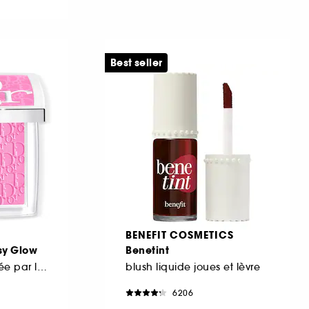
Best seller
BENEFIT COSMETICS
sy Glow
Benetint
Blush couleur activée par le pH
blush liquide joues et lèvre
6206