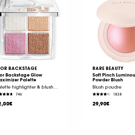
IOR BACKSTAGE
RARE BEAUTY
ior Backstage Glow
Soft Pinch Lumino
aximizer Palette
Powder Blush
Palette highlighter & blush multi-usages
Blush poudre
746
1838
2,00€
29,90€