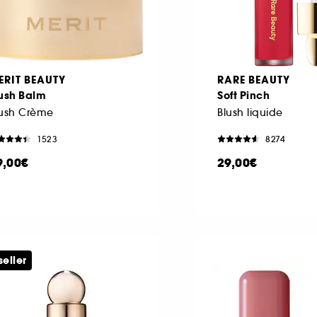
ERIT BEAUTY
RARE BEAUTY
lush Balm
Soft Pinch
lush Crème
Blush liquide
1523
8274
9,00€
29,00€
seller