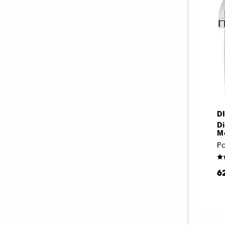
ONESIZE (1)
PAT McGRATH LABS (3)
PIXI (2)
PRADA (1)
RARE BEAUTY (5)
REM BEAUTY (3)
SISLEY (2)
SUMMER FRIDAYS (2)
D
D
TARTE (7)
M
TOO FACED (4)
VALENTINO (2)
VALENTINO MAKE UP (2)
6
WESTMAN ATELIER (3)
YEPODA (1)
YVES SAINT LAURENT (3)