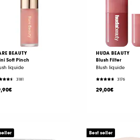
ARE BEAUTY
HUDA BEAUTY
ni Soft Pinch
Blush Filter
ush liquide
Blush liquide
3181
3176
9,90€
29,00€
seller
Best seller