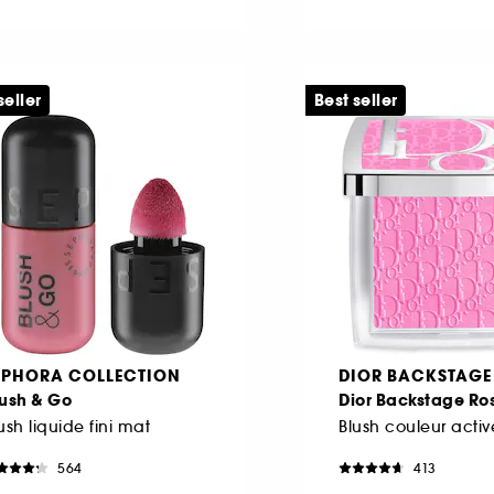
seller
Best seller
EPHORA COLLECTION
DIOR BACKSTAGE
lush & Go
Dior Backstage Ro
ush liquide fini mat
564
413