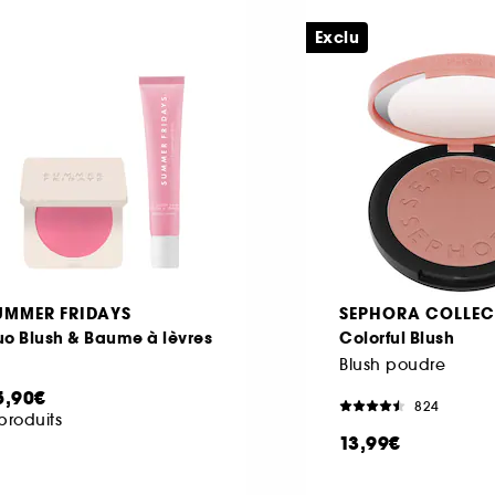
Exclu
UMMER FRIDAYS
SEPHORA COLLEC
o Blush & Baume à lèvres
Colorful Blush
Blush poudre
5,90€
824
produits
13,99€