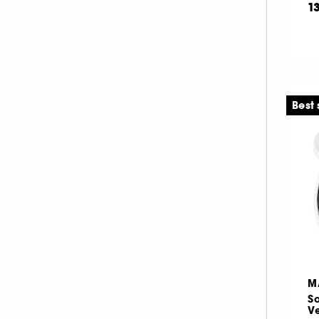
1
Best 
M
So
Ve