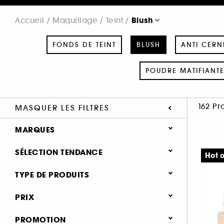
Blush
Accueil
Maquillage
Teint
FONDS DE TEINT
BLUSH
ANTI CERN
POUDRE MATIFIANT
162 Pr
MASQUER LES FILTRES
MARQUES
SÉLECTION TENDANCE
Hot o
Nouveauté (25)
TYPE DE PRODUITS
SEPHORA COLLECTION (9)
Hot on social (4)
Maquillage
PRIX
ANASTASIA BEVERLY HILLS (2)
Best seller (1)
Teint
ARMANI (4)
PROMOTION