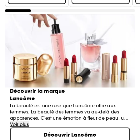
Découvrir la marque
Lancôme
La beauté est une rose que Lancôme offre aux
femmes. La beauté des femmes va au-delà des
apparences. C'est une émotion à fleur de peau, un
éveil de tous les sens, le reflet d'une harmonie entre
Voir plus
le cœur, le corps et l'esprit...
Découvrir Lancôme