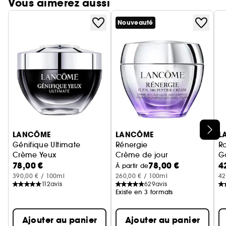
Vous aimerez aussi
Nouveauté
Ignorer le carrousel produits
LANCÔME
LANCÔME
L
Génifique Ultimate
Rénergie
R
Crème Yeux
Crème de jour
G
78,00 €
78,00 €
4
À partir de
390,00 € / 100ml
260,00 € / 100ml
42
112
avis
629
avis
Existe en 3 formats
Ajouter au panier
Ajouter au panier