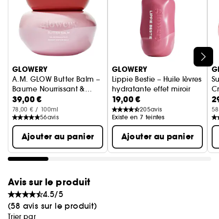
Formulation :
Sérum léger à absorption rapide
Ingrédients clés :
Ignorer le carrousel produits
• Niacinamide (Vitamine B3) : illumine le teint,
GLOWERY
GLOWERY
G
affine le grain de peau et améliore la texture
A.M. GLOW Butter Balm –
Lippie Bestie – Huile lèvres
S
globale.
Baume Nourrissant &
hydratante effet miroir
C
• Glycérine : retient l'hydratation et aide la peau
39,00 €
19,00 €
2
Réparateur Barrière
Cutanée
à rester souple et rebondie.
78,00 € / 100ml
205
avis
58
56
avis
Existe en 7 teintes
• Centella Asiatica (Herbe du Tigre) : apaise les
irritations, réduit les rougeurs et soutient la
Ajouter au panier
Ajouter au panier
réparation de la barrière cutanée.
Engagements :
Made in France · 97 % d'ingrédients d'origine
Avis sur le produit
naturelle · Testé dermatologiquement · Vegan ·
4.5/5
Non-comédogène · Cruelty-free
(58 avis sur le produit)
Trier par