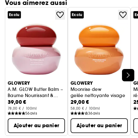
Vous aimerez aussi
Exclu
Exclu
E
Ignorer le carrousel produits
GLOWERY
GLOWERY
G
A.M. GLOW Butter Balm –
Moonrise dew
Mi
Baume Nourrissant &
gelée nettoyante visage
ré
39,00 €
29,00 €
2
Réparateur Barrière
c
Cutanée
78,00 € / 100ml
58,00 € / 100ml
56
avis
36
avis
Ajouter au panier
Ajouter au panier