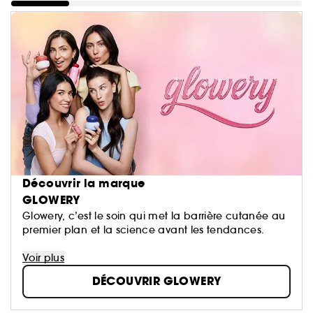
Découvrir la marque
GLOWERY
Glowery, c’est le soin qui met la barrière cutanée au
premier plan et la science avant les tendances.
Née en France, enrichie par l’innovation coréenne,
Voir plus
Glowery développe des formules testées
DÉCOUVRIR GLOWERY
dermatologiquement, pensées pour suivre le rythme
naturel de la peau. Sa technologie pro-collagène