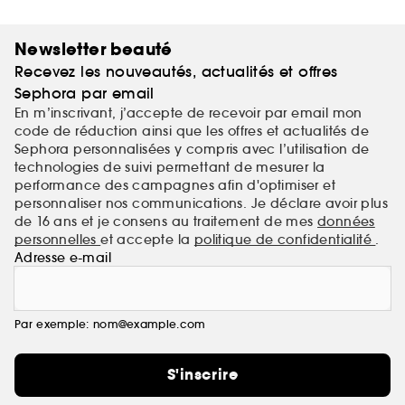
hydrate, apaise et renforce sans jamais en faire trop
— pour une peau équilibrée, lumineuse saine. Des
gestes simples. Un glow maximal. Exactement ce
Newsletter beauté
qu’il fallait à votre peau.
Recevez les nouveautés, actualités et offres
Sephora par email
En m’inscrivant, j’accepte de recevoir par email mon
code de réduction ainsi que les offres et actualités de
Sephora personnalisées y compris avec l’utilisation de
technologies de suivi permettant de mesurer la
performance des campagnes afin d'optimiser et
personnaliser nos communications. Je déclare avoir plus
de 16 ans et je consens au traitement de mes
données
personnelles
et accepte la
politique de confidentialité
.
Adresse e-mail
Par exemple: nom@example.com
S'inscrire