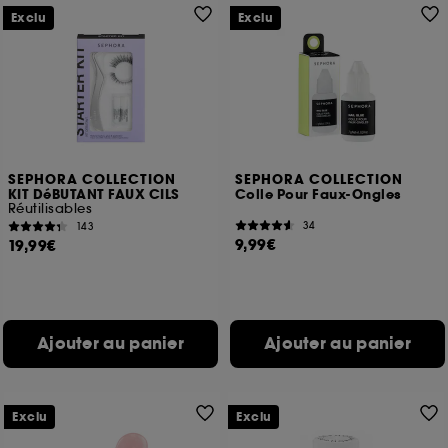
Exclu
Exclu
A l'exception des cookies techniques, le dépôt et la
lecture de ces traceurs requiert votre accord. Vous
pouvez personnaliser vos choix concernant le dépôt
de ces cookies grâce au bouton "personnaliser mes
choix" ci-dessous ou décider de "tout accepter".
Sephora pourra associer les informations de
navigation collectées par ces Cookies, pour les
finalités acceptées, avec les données personnelles
SEPHORA COLLECTION
SEPHORA COLLECTION
collectées ou générées lors de votre activité en ligne
KIT DéBUTANT FAUX CILS
Colle Pour Faux-Ongles
ou en magasin. Pour refuser tous les cookies, cliques
Réutilisables
sur "continuer sans accepter". Voous pouvez à tout
34
143
9,99€
moment choisir de retirer votrte consentement. Si vous
19,99€
souhaitez obtenir plus d'information sur les cookies
utilisés,
cliquez
ici
.
Ajouter au panier
Ajouter au panier
Exclu
Exclu