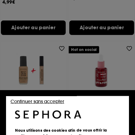
4,99€
Ajouter au panier
Ajouter au panier
Hot on social
SEPHORA COLLECTION
SEPHORA COLLECTION
Continuer sans accepter
Duo teint parfait Naturel
Lift & Firm
Huile de Nuit Raffermissante Régénérante
33,98€
344
2 produits
23,99€
Nous utilisons des cookies afin de vous offrir la