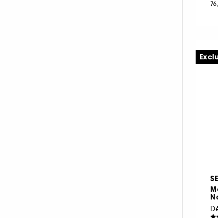
76
Excl
S
Ma
No
Dé