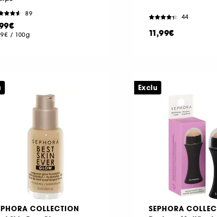
89
44
,99€
11,99€
99€
/
100g
u
Exclu
EPHORA COLLECTION
SEPHORA COLLEC