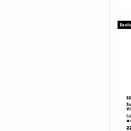
Excl
S
S
V
2