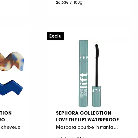
26,63€
/
100g
Exclu
TION
SEPHORA COLLECTION
UO
LOVE THE LIFT WATERPROOF
à cheveux
Mascara courbe instantanée et volume lifté