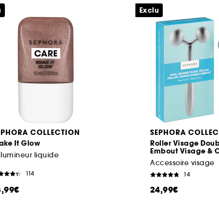
u
Exclu
EPHORA COLLECTION
SEPHORA COLLEC
ake It Glow
Roller Visage Dou
Embout Visage & 
lumineur liquide
Accessoire visage
114
14
3,99€
24,99€