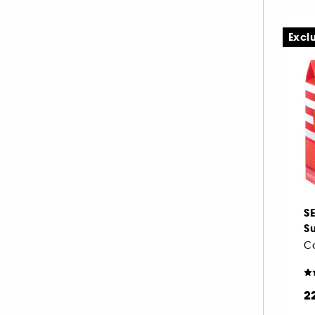
Gris-Argent
Jaune-Doré
Marron (54)
(13)
(11)
Excl
Multi (8)
Noir (26)
Orange (15)
Rose (53)
Rouge (25)
Transparent
(19)
S
S
Co
Vert (13)
Violet (32)
2