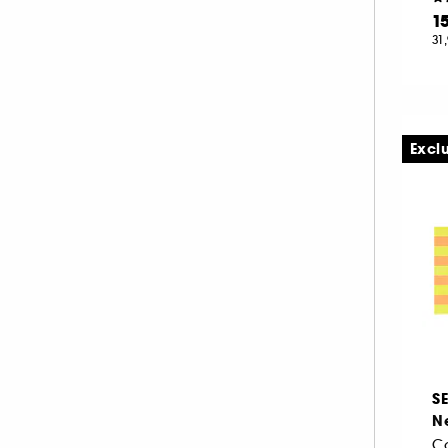
1
31
Excl
S
Ne
C