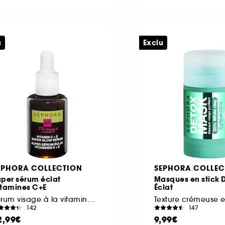
u
Exclu
EPHORA COLLECTION
SEPHORA COLLEC
uper sérum éclat
Masques en stick 
itamines C+E
Éclat
Sérum visage à la vitamine C
Texture crémeuse e
142
147
2,99€
9,99€