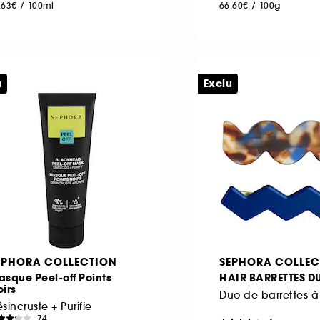
,63€
/
100ml
66,60€
/
100g
u
Exclu
EPHORA COLLECTION
SEPHORA COLLEC
sque Peel-off Points
HAIR BARRETTES D
irs
Duo de barrettes 
sincruste + Purifie
74