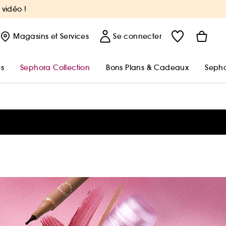
 vidéo !
Magasins
et Services
Se connecter
s
Sephora Collection
Bons Plans & Cadeaux
Sepho