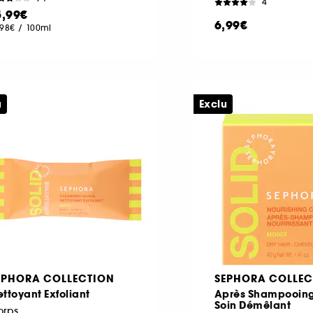
4
5,99€
6,99€
,98€
/
100ml
u
Exclu
EPHORA COLLECTION
SEPHORA COLLEC
ttoyant Exfoliant
Après Shampooing
Soin Démêlant
orps