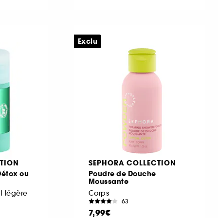
Exclu
TION
SEPHORA COLLECTION
Détox ou
Poudre de Douche
Moussante
t légère
Corps
63
7,99€