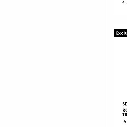
4,
Excl
S
R
T