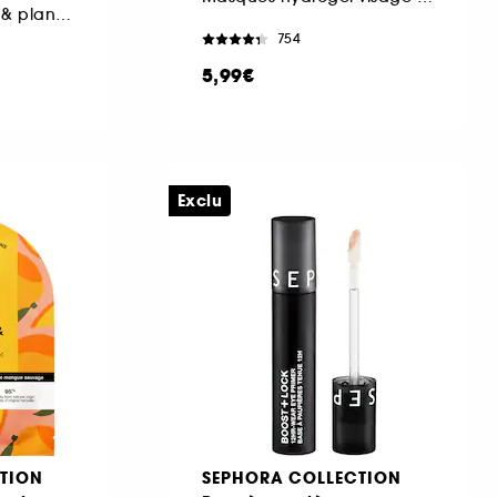
Actifs issus de fruits & plantes + Lotion micellaire
754
5,99€
Exclu
TION
SEPHORA COLLECTION