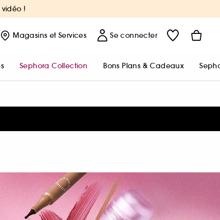
 vidéo !
Magasins
et Services
Se connecter
s
Sephora Collection
Bons Plans & Cadeaux
Sepho