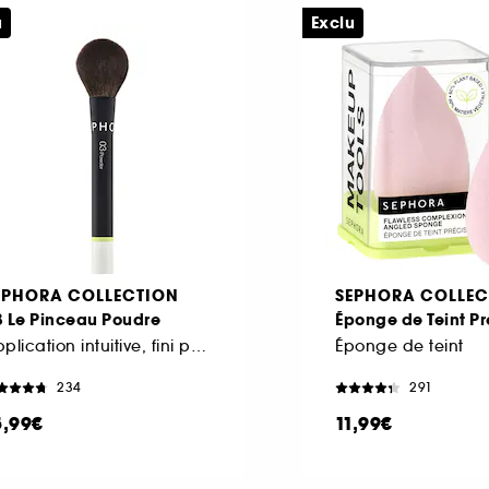
u
Exclu
EPHORA COLLECTION
SEPHORA COLLEC
3 Le Pinceau Poudre
Éponge de Teint Pr
Application intuitive, fini parfait
Éponge de teint
234
291
5,99€
11,99€