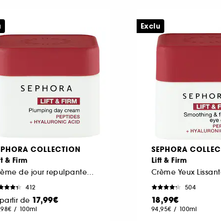
u
Exclu
EPHORA COLLECTION
SEPHORA COLLEC
ft & Firm
Lift & Firm
Crème de jour repulpante aux peptides et à l'acide hyaluronique
412
504
17,99€
18,99€
partir de
,98€
/
100ml
94,95€
/
100ml