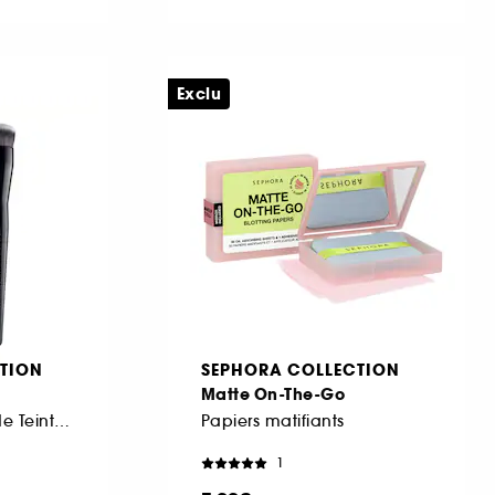
Exclu
TION
SEPHORA COLLECTION
Matte On-The-Go
Pinceau Pro Fond de Teint #70
Papiers matifiants
1