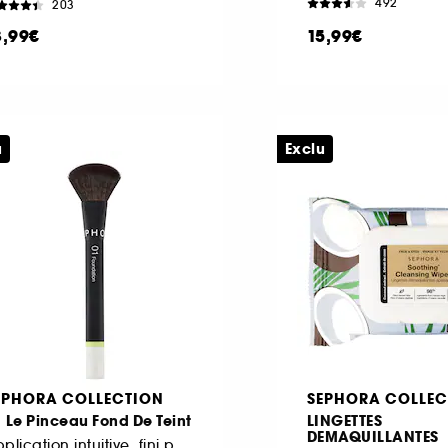
492
203
3,99€
15,99€
u
Exclu
EPHORA COLLECTION
SEPHORA COLLEC
 Le Pinceau Fond De Teint
LINGETTES
DEMAQUILLANTES
Application intuitive, fini parfait