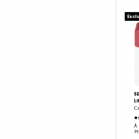
Gris-Argent
Jaune-Doré
Marron (54)
(13)
(11)
Excl
Multi (8)
Noir (26)
Orange (15)
Rose (53)
Rouge (25)
Transparent
(19)
S
Li
À 
Vert (13)
Violet (32)
39