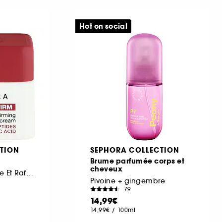
Hot on social
TION
SEPHORA COLLECTION
Brume parfumée corps et
cheveux
Crème Yeux Lissante Et Raffermissante
Pivoine + gingembre
79
14,99€
14,99€
/
100ml