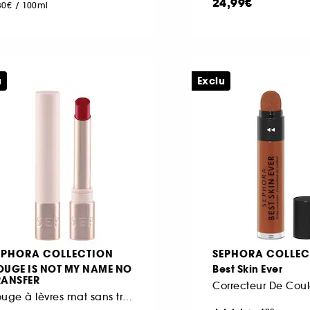
24,99€
80€
/
100ml
u
Exclu
EPHORA COLLECTION
SEPHORA COLLEC
OUGE IS NOT MY NAME NO
Best Skin Ever
RANSFER
Correcteur De Coul
Rouge à lèvres mat sans transfert