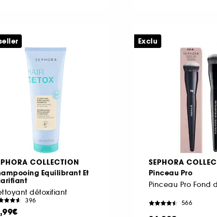
seller
Exclu
EPHORA COLLECTION
SEPHORA COLLEC
ampooing Equilibrant Et
Pinceau Pro
arifiant
ttoyant détoxifiant
396
566
1,99€