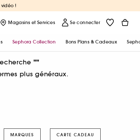
 vidéo !
Magasins
et Services
Se connecter
s
Sephora Collection
Bons Plans & Cadeaux
Sepho
""
 recherche
termes plus généraux.
MARQUES
CARTE CADEAU