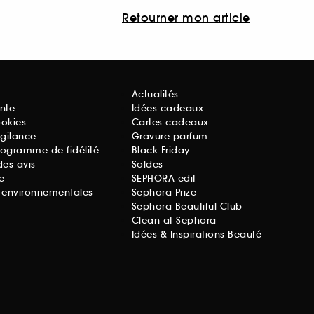
Retourner mon article
Actualités
nte
Idées cadeaux
ookies
Cartes cadeaux
igilance
Gravure parfum
rogramme de fidélité
Black Friday
des avis
Soldes
e
SEPHORA edit
s environnementales
Sephora Prize
Sephora Beautiful Club
Clean at Sephora
Idées & Inspirations Beauté