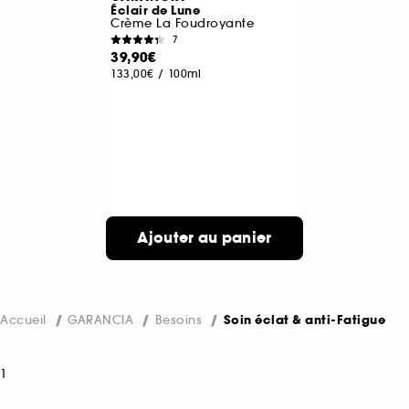
Éclair de Lune
Crème La Foudroyante
7
39,90€
133,00€
/
100ml
Ajouter au panier
Accueil
GARANCIA
Besoins
Soin éclat & anti-Fatigue
1