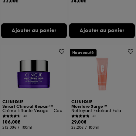
33,00€
34,00€
Ajouter au panier
Ajouter au panier
Nouveauté
CLINIQUE
CLINIQUE
Smart Clinical Repair™
Moisture Surge™
Crème Liftante Visage + Cou
Nettoyant Exfoliant Éclat
30
30
106,00€
29,00€
212,00€
/
100ml
23,20€
/
100ml