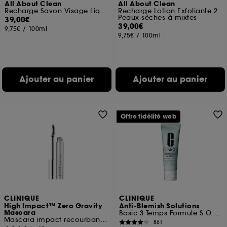
All About Clean
All About Clean
Recharge Savon Visage Liquide Doux – Peaux sèches à mixtes
Recharge Lotion Exfoliante 2
Peaux sèches à mixtes
39,00€
39,00€
9,75€
/
100ml
9,75€
/
100ml
Ajouter au panier
Ajouter au panier
Offre fidélité web
CLINIQUE
CLINIQUE
High Impact™ Zero Gravity
Anti-Blemish Solutions
Mascara
Basic 3 Temps Formule S.O.S Hydratant Purifiant
Mascara impact recourbant optimal
861