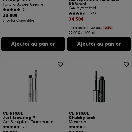
Chubby Stick™
Gel Hydratant Tellement
Différent
Fard à Joues Crème
Gel hydratant
34
3949
38,00€
34,50€
8 teintes disponibles
Prix d'origine : 46,00€
-25%
27,60€
/
100ml
Ajouter au panier
Ajouter au panier
CLINIQUE
CLINIQUE
Just Browsing™
Chubby Lash
Gel Sculptant Transparent
Mascara
20
33