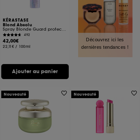
KÉRASTASE
Blond Absolu
Spray Blonde Guard protecteur cheveux blonds, décolorés, méchés
492
Découvrez ici les
42,00€
22,11€
/
100ml
dernières tendances !
Ajouter au panier
Nouveauté
Nouveauté