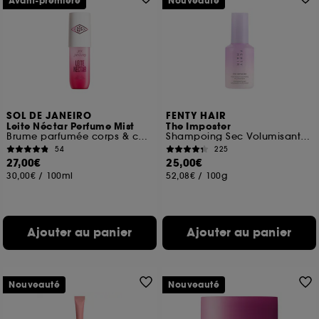
Avant-première
Nouveauté
SOL DE JANEIRO
FENTY HAIR
Leite Néctar Perfume Mist
The Imposter
Brume parfumée corps & cheveux
Shampoing Sec Volumisant Invisi-Boost
54
225
27,00€
25,00€
30,00€
/
100ml
52,08€
/
100g
Ajouter au panier
Ajouter au panier
Nouveauté
Nouveauté