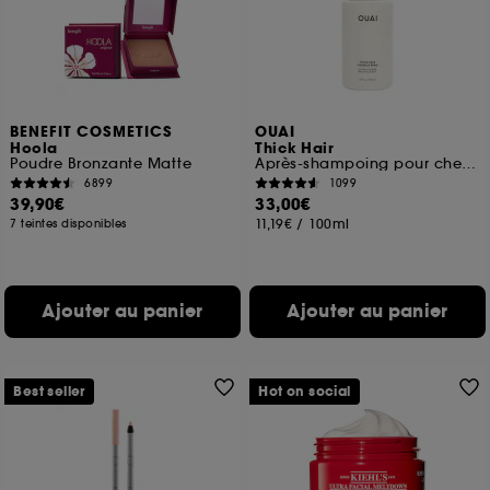
BENEFIT COSMETICS
OUAI
Hoola
Thick Hair
Poudre Bronzante Matte
Après-shampoing pour cheveux épais
6899
1099
39,90€
33,00€
11,19€
/
100ml
7 teintes disponibles
Ajouter au panier
Ajouter au panier
Best seller
Hot on social