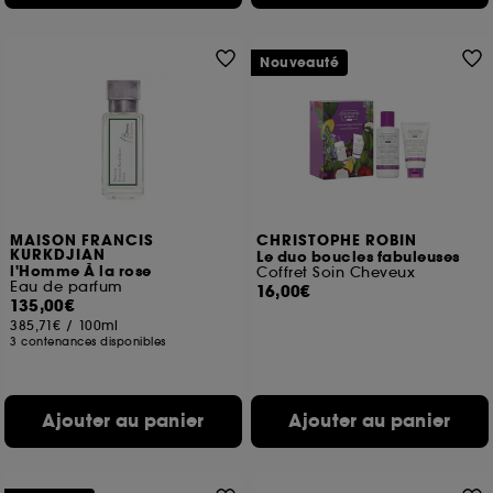
de vous plaire via des publicités, y compris sur des
sites tiers et sur les réseaux sociaux, sur la base
des pages que vous avez consultées, de votre
Nouveauté
navigation, et de l'historique de vos interactions.
Cookies de mesure d’audience :
ils nous
permettent de réaliser des statistiques de
fréquentation et de navigation sur notre site afin
d’en améliorer la performance.
Cookies de sécurisation des paiements en ligne :
ils nous permettent de lutter notamment contre les
MAISON FRANCIS
CHRISTOPHE ROBIN
fraudes aux moyens de paiement et les
KURKDJIAN
Le duo boucles fabuleuses
l'Homme À la rose
Coffret Soin Cheveux
usurpations d’identité.
Eau de parfum
16,00€
135,00€
Cookies fonctionnels :
il s’agit de cookies
385,71€
/
100ml
permettant l’affichage et/ou la fourniture de
3 contenances disponibles
certaines fonctionnalités du site, tel que les
cookies d’authentification qui sont utilisés afin de
vous faire bénéficier de l’authentification
Ajouter au panier
Ajouter au panier
prolongée vous permettant d’accéder à votre
compte lors de votre prochaine visite sur le site
sans saisir à nouveau votre identifiant et mot de
passe.