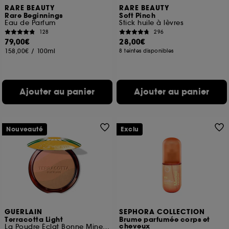
RARE BEAUTY
RARE BEAUTY
Rare Beginnings
Soft Pinch
Eau de Parfum
Stick huile à lèvres
128
296
79,00€
28,00€
158,00€
/
100ml
8 teintes disponibles
Ajouter au panier
Ajouter au panier
Nouveauté
Exclu
GUERLAIN
SEPHORA COLLECTION
Terracotta Light
Brume parfumée corps et
cheveux
La Poudre Éclat Bonne Mine Naturelle Édition Limitée