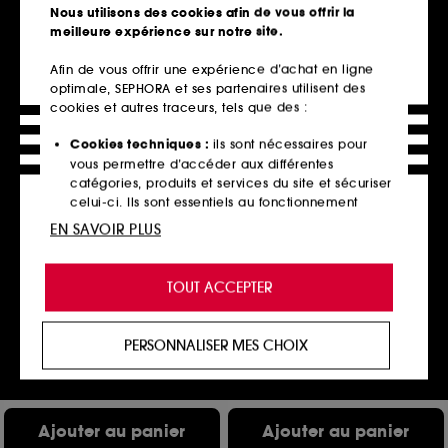
Nous utilisons des cookies afin de vous offrir la
Ajouter au panier
Ajouter au panier
meilleure expérience sur notre site.
Afin de vous offrir une expérience d’achat en ligne
optimale, SEPHORA et ses partenaires utilisent des
Clean at Sephora
cookies et autres traceurs, tels que des :
Cookies techniques :
ils sont nécessaires pour
vous permettre d’accéder aux différentes
catégories, produits et services du site et sécuriser
celui-ci. Ils sont essentiels au fonctionnement
technique du site et ne peuvent être désactivés.
EN SAVOIR PLUS
Cookies de personnalisation :
ils nous permettent
NUXE
KOSAS
de vous offrir une expérience enrichie et
Zinc Power
Cloud Set Loose Skin-Tone
TOUT ACCEPTER
Gelée Nettoyante Purifiante
Poudre libre fixante et translucide
personnalisée en vous recommandant des
9
136
produits, des services et des contenus qui
19,00€
40,00€
répondent au mieux à vos préférences, et de vous
À partir de
PERSONNALISER MES CHOIX
12,67€
/
100ml
proposer des offres promotionnelles adaptées à
2 teintes disponibles
votre profil.
Cookies réseaux sociaux et publicité :
ils sont
Ajouter au panier
Ajouter au panier
utilisés pour vous présenter du contenu susceptible