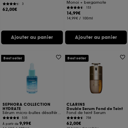
Monoi + bergamote
3
153
62,00€
14,99€
14,99€
/
100ml
Ajouter au panier
Ajouter au panier
Best seller
Best seller
SEPHORA COLLECTION
CLARINS
HYDRATE
Double Serum Fond de Teint
Sérum micro-bulles désaltérant à l'Acide hyaluronique + polyglutamique
Fond de teint Serum
535
758
9,99€
62,00€
À partir de