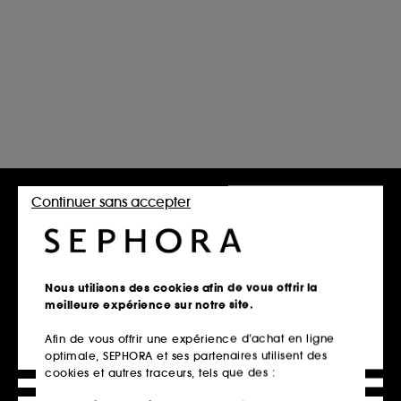
Continuer sans accepter
Nous utilisons des cookies afin de vous offrir la
meilleure expérience sur notre site.
Afin de vous offrir une expérience d’achat en ligne
optimale, SEPHORA et ses partenaires utilisent des
Pour vous garantir un accès tout en douceur vers le plaisir
cookies et autres traceurs, tels que des :
et toutes les sensations d’un moment d’intense passion, le