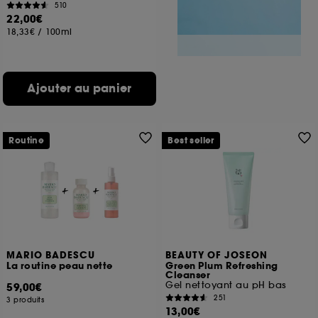
510
22,00€
18,33€
/
100ml
Ajouter au panier
Routine
Best seller
MARIO BADESCU
BEAUTY OF JOSEON
La routine peau nette
Green Plum Refreshing
Cleanser
Gel nettoyant au pH bas
59,00€
251
3 produits
13,00€