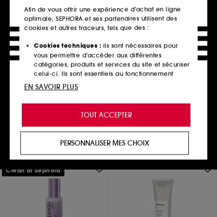
Afin de vous offrir une expérience d’achat en ligne
optimale, SEPHORA et ses partenaires utilisent des
cookies et autres traceurs, tels que des :
Cookies techniques :
ils sont nécessaires pour
DRUNK ELEPHANT
vous permettre d’accéder aux différentes
Protini™ Polypeptide Cream
catégories, produits et services du site et sécuriser
Crème Visage Aux Polypeptides
celui-ci. Ils sont essentiels au fonctionnement
8934
technique du site et ne peuvent être désactivés.
EN SAVOIR PLUS
64,00€
À partir de
138,00€
/
100ml
Cookies de personnalisation :
ils nous permettent
4 contenances disponibles
de vous offrir une expérience enrichie et
TOUT ACCEPTER
personnalisée en vous recommandant des
produits, des services et des contenus qui
Ajouter au panier
répondent au mieux à vos préférences, et de vous
PERSONNALISER MES CHOIX
proposer des offres promotionnelles adaptées à
votre profil.
Clean at Sephora
Cookies réseaux sociaux et publicité :
ils sont
utilisés pour vous présenter du contenu susceptible
de vous plaire via des publicités, y compris sur des
sites tiers et sur les réseaux sociaux, sur la base
des pages que vous avez consultées, de votre