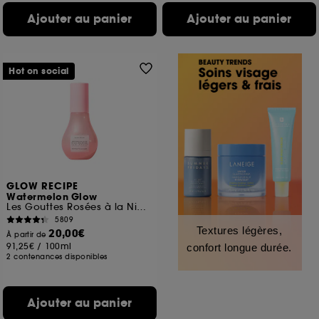
Ajouter au panier
Ajouter au panier
Hot on social
GLOW RECIPE
Watermelon Glow
Les Gouttes Rosées à la Niacinamide Jumbo
5809
Textures légères,
20,00€
À partir de
91,25€
/
100ml
confort longue durée.
2 contenances disponibles
Ajouter au panier