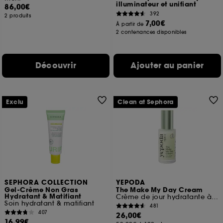
illuminateur et unifiant
86,00€
392
2 produits
7,00€
À partir de
2 contenances disponibles
Découvrir
Ajouter au panier
Exclu
Clean at Sephora
SEPHORA COLLECTION
YEPODA
Gel-Crème Non Gras
The Make My Day Cream
Hydratant & Matifiant
Crème de jour hydratante à la Centella Asiatica
Soin hydratant & matifiant
481
407
26,00€
16,99€