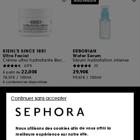
Nouveauté
KIEHL'S SINCE 1851
ERBORIAN
Ultra Facial
Water Serum
Crème ultra hydratante Rechargeable à la texture légère
Sérum hydratation intense
4378
30
22,00€
29,90€
À partir de
78,57€
/
100ml
99,67€
/
100ml
4 contenances disponibles
Continuer sans accepter
Ajouter au panier
Ajouter au panier
Clean at Sephora
Nous utilisons des cookies afin de vous offrir la
meilleure expérience sur notre site.