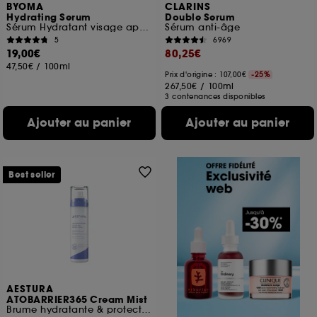
BYOMA
CLARINS
Hydrating Serum
Double Serum
Sérum Hydratant visage apaisant
Sérum anti-âge
5
6969
19,00€
80,25€
47,50€
/
100ml
Prix d'origine : 107,00€
-25%
267,50€
/
100ml
3 contenances disponibles
Ajouter au panier
Ajouter au panier
Best seller
AESTURA
ATOBARRIER365 Cream Mist
Brume hydratante & protectrice barrière cutanée