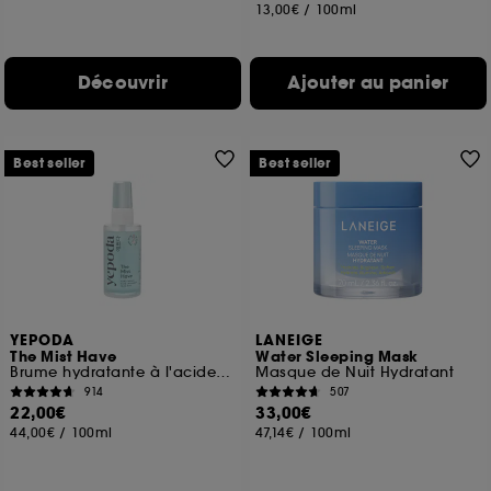
13,00€
/
100ml
Découvrir
Ajouter au panier
Best seller
Best seller
YEPODA
LANEIGE
The Mist Have
Water Sleeping Mask
Brume hydratante à l'acide hyaluronique et à la lavande
Masque de Nuit Hydratant
914
507
22,00€
33,00€
44,00€
/
100ml
47,14€
/
100ml