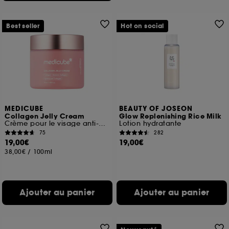
Best seller
Hot on social
MEDICUBE
BEAUTY OF JOSEON
Collagen Jelly Cream
Glow Replenishing Rice Milk
Crème pour le visage anti-âges
Lotion hydratante
75
282
19,00€
19,00€
38,00€
/
100ml
Ajouter au panier
Ajouter au panier