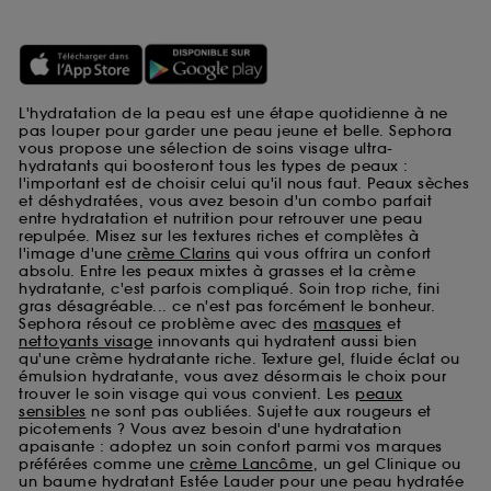
L'hydratation de la peau est une étape quotidienne à ne
pas louper pour garder une peau jeune et belle. Sephora
vous propose une sélection de soins visage ultra-
hydratants qui boosteront tous les types de peaux :
l'important est de choisir celui qu'il nous faut. Peaux sèches
et déshydratées, vous avez besoin d'un combo parfait
entre hydratation et nutrition pour retrouver une peau
repulpée. Misez sur les textures riches et complètes à
l'image d'une
crème Clarins
qui vous offrira un confort
absolu. Entre les peaux mixtes à grasses et la crème
hydratante, c'est parfois compliqué. Soin trop riche, fini
gras désagréable... ce n'est pas forcément le bonheur.
Sephora résout ce problème avec des
masques
et
nettoyants visage
innovants qui hydratent aussi bien
qu'une crème hydratante riche. Texture gel, fluide éclat ou
émulsion hydratante, vous avez désormais le choix pour
trouver le soin visage qui vous convient. Les
peaux
sensibles
ne sont pas oubliées. Sujette aux rougeurs et
picotements ? Vous avez besoin d'une hydratation
apaisante : adoptez un soin confort parmi vos marques
préférées comme une
crème Lancôme
, un gel Clinique ou
un baume hydratant Estée Lauder pour une peau hydratée