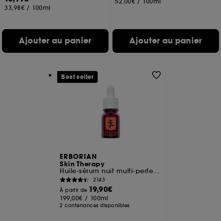
52,00€
/
100ml
33,98€
/
100ml
Ajouter au panier
Ajouter au panier
Best seller
ERBORIAN
Skin Therapy
Huile-sérum nuit multi-perfectrice
2143
19,90€
À partir de
199,00€
/
100ml
2 contenances disponibles