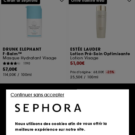
Clean at Sephora
Offre fidélité web
DRUNK ELEPHANT
ESTÉE LAUDER
F-Balm™
Lotion Pré-Soin Optimisante
Masque Hydratant Visage
Lotion Visage
51,00€
1190
57,00€
Prix d'origine : 68,00€
-25%
114,00€
/
100ml
25,50€
/
100ml
Continuer sans accepter
Ajouter au panier
Ajouter au panier
Exclu
Nous utilisons des cookies afin de vous offrir la
meilleure expérience sur notre site.