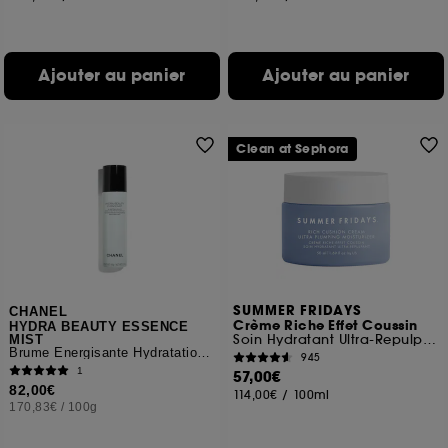
Ajouter au panier
Ajouter au panier
Clean at Sephora
SUMMER FRIDAYS
CHANEL
Crème Riche Effet Coussin
HYDRA BEAUTY ESSENCE
Soin Hydratant Ultra-Repulpant
MIST
Brume Énergisante Hydratation Protection Éclat
945
1
57,00€
82,00€
114,00€
/
100ml
170,83€
/
100g