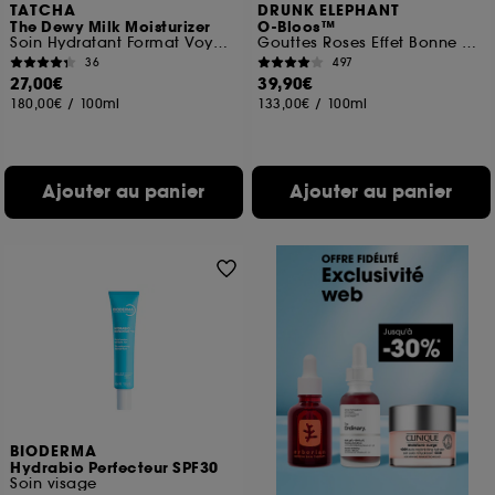
TATCHA
DRUNK ELEPHANT
The Dewy Milk Moisturizer
O-Bloos™
Soin Hydratant Format Voyage
Gouttes Roses Effet Bonne Mine
36
497
27,00€
39,90€
180,00€
/
100ml
133,00€
/
100ml
Ajouter au panier
Ajouter au panier
BIODERMA
Hydrabio Perfecteur SPF30
Soin visage