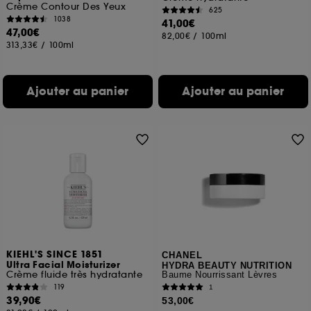
Crème Contour Des Yeux
625
1038
41,00€
47,00€
82,00€
/
100ml
313,33€
/
100ml
Ajouter au panier
Ajouter au panier
KIEHL'S SINCE 1851
CHANEL
Ultra Facial Moisturizer
HYDRA BEAUTY NUTRITION
Crème fluide très hydratante
Baume Nourrissant Lèvres
119
1
39,90€
53,00€