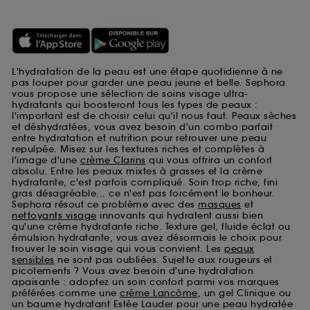
L'hydratation de la peau est une étape quotidienne à ne
pas louper pour garder une peau jeune et belle. Sephora
vous propose une sélection de soins visage ultra-
hydratants qui boosteront tous les types de peaux :
l'important est de choisir celui qu'il nous faut. Peaux sèches
et déshydratées, vous avez besoin d'un combo parfait
entre hydratation et nutrition pour retrouver une peau
repulpée. Misez sur les textures riches et complètes à
l'image d'une
crème Clarins
qui vous offrira un confort
absolu. Entre les peaux mixtes à grasses et la crème
hydratante, c'est parfois compliqué. Soin trop riche, fini
gras désagréable... ce n'est pas forcément le bonheur.
Sephora résout ce problème avec des
masques
et
nettoyants visage
innovants qui hydratent aussi bien
qu'une crème hydratante riche. Texture gel, fluide éclat ou
émulsion hydratante, vous avez désormais le choix pour
trouver le soin visage qui vous convient. Les
peaux
sensibles
ne sont pas oubliées. Sujette aux rougeurs et
picotements ? Vous avez besoin d'une hydratation
apaisante : adoptez un soin confort parmi vos marques
préférées comme une
crème Lancôme
, un gel Clinique ou
un baume hydratant Estée Lauder pour une peau hydratée