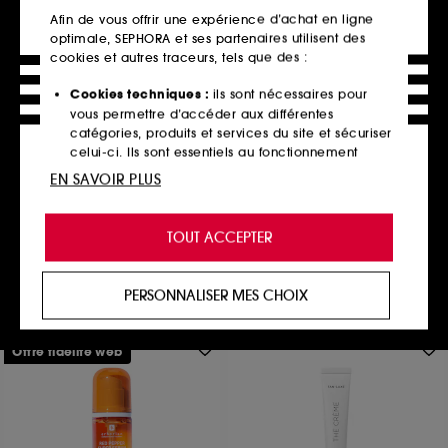
Afin de vous offrir une expérience d’achat en ligne
optimale, SEPHORA et ses partenaires utilisent des
cookies et autres traceurs, tels que des :
Cookies techniques :
ils sont nécessaires pour
PAULA'S CHOICE
vous permettre d’accéder aux différentes
Clear
catégories, produits et services du site et sécuriser
Crème Hydratante Légère SPF 30+
celui-ci. Ils sont essentiels au fonctionnement
69
technique du site et ne peuvent être désactivés.
EN SAVOIR PLUS
45,00€
75,00€
/
100ml
Cookies de personnalisation :
ils nous permettent
de vous offrir une expérience enrichie et
TOUT ACCEPTER
personnalisée en vous recommandant des
produits, des services et des contenus qui
Ajouter au panier
répondent au mieux à vos préférences, et de vous
PERSONNALISER MES CHOIX
proposer des offres promotionnelles adaptées à
votre profil.
Offre fidélité web
Cookies réseaux sociaux et publicité :
ils sont
utilisés pour vous présenter du contenu susceptible
de vous plaire via des publicités, y compris sur des
sites tiers et sur les réseaux sociaux, sur la base
des pages que vous avez consultées, de votre