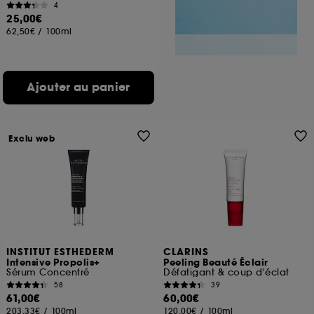
4
25,00€
62,50€
/
100ml
Ajouter au panier
Exclu web
INSTITUT ESTHEDERM
CLARINS
Intensive Propolis+
Peeling Beauté Éclair
Sérum Concentré
Défatigant & coup d'éclat
58
39
61,00€
60,00€
203,33€
/
100ml
120,00€
/
100ml