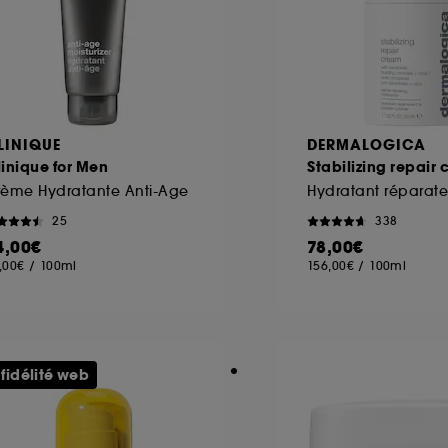
LINIQUE
DERMALOGICA
inique for Men
Stabilizing repair
rème Hydratante Anti-Age
25
338
4,00€
78,00€
,00€
/
100ml
156,00€
/
100ml
 fidélité web