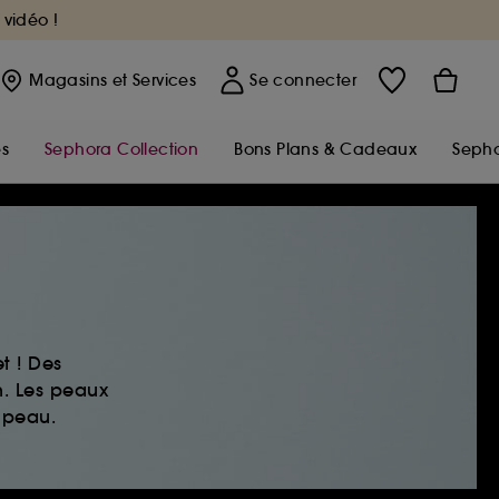
 vidéo !
Magasins
et Services
Se connecter
s
Sephora Collection
Bons Plans & Cadeaux
Sepho
t ! Des
n. Les peaux
 peau.