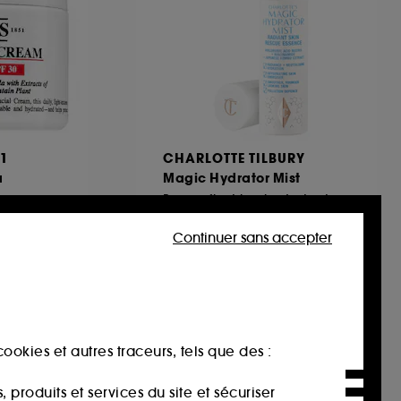
51
CHARLOTTE TILBURY
a
Magic Hydrator Mist
Brume fixatrice hydratante
 SPF 30
20
Continuer sans accepter
42,00€
56,00€
/
100ml
ookies et autres traceurs, tels que des :
produits et services du site et sécuriser