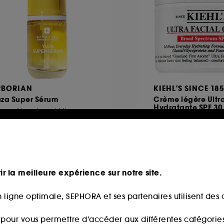
RBORIAN
KIEHL'S SINCE 18
uza Super Sérum
Crème légère Ultr
Hydratante SPF 30
rum Nourrissant Visage
Ultra Facial Cream
127
65
4,92€
37,00€
74,00€
/
100ml
ix d'origine : 59,90€
-25%
9,73€
/
100ml
ir la meilleure expérience sur notre site.
 ligne optimale, SEPHORA et ses partenaires utilisent des c
Offre fidélité web
s pour vous permettre d’accéder aux différentes catégories, 