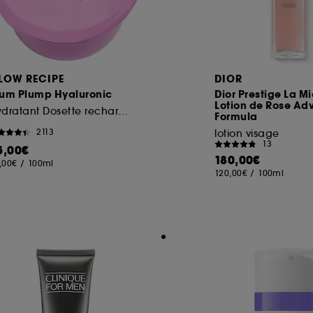
LOW RECIPE
DIOR
lum Plump Hyaluronic
Dior Prestige La Mi
Lotion de Rose A
Hydratant Dosette rechargeable
Formula
2113
lotion visage
13
5,00€
180,00€
,00€
/
100ml
120,00€
/
100ml