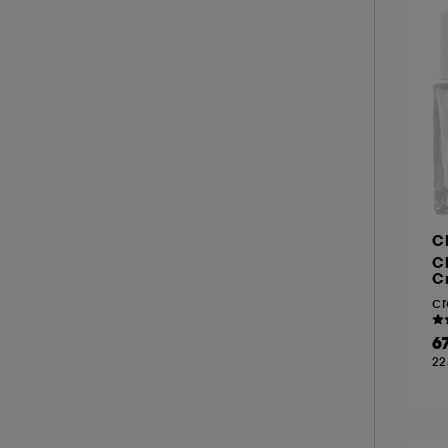
PIXI (25)
RARE BEAUTY (1)
REM BEAUTY (1)
A l'exception des cookies techniques, le dép
le dépôt de ces cookies grâce au bouton "pe
REN CLEAN SKINCARE (2)
informations de navigation collectées par ce
SEASONLY (4)
de votre activité en ligne ou en magasin. Po
SHISEIDO (17)
de retirer votrte consentement. Si vous souhai
SISLEY (20)
SUMMER FRIDAYS (9)
C
TAN LUXE (1)
C
C
TATCHA (10)
THE INKEY LIST (13)
6
THE ORDINARY (11)
22
ULTRA VIOLETTE (1)
WESTMAN ATELIER (1)
YEPODA (10)