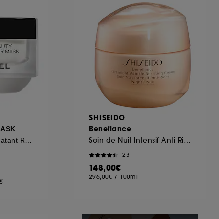
ous pouvez personnaliser vos choix concernant
cepter". Sephora pourra associer les
 personnelles collectées ou générées lors
ccepter". Voous pouvez à tout moment choisir
uez
ici
.
SHISEIDO
Benefiance
MASK
Soin de Nuit Intensif Anti-Rides
Masque Baume Hydratant Réconfortant
23
148,00€
296,00€
/
100ml
€