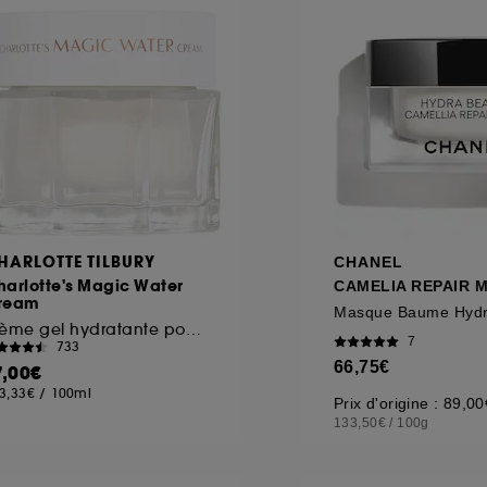
ôt et la lecture de ces traceurs requiert votre accord. V
rsonnaliser mes choix" ci-dessous ou décider de "tout ac
s Cookies, pour les finalités acceptées, avec les données
ur refuser tous les cookies, cliques sur "continuer sans a
tez obtenir plus d'information sur les cookies utilisés,
cliq
HARLOTTE TILBURY
CHANEL
harlotte's Magic Water
CAMELIA REPAIR 
ream
crème gel hydratante pour le visage
7
733
66,75€
7,00€
3,33€
/
100ml
Prix d'origine : 89,00
133,50€
/
100g