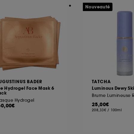
Nouveauté
UGUSTINUS BADER
TATCHA
he Hydrogel Face Mask 6
Luminous Dewy Ski
ack
asque Hydrogel
25,00€
60,00€
208,33€
/
100ml