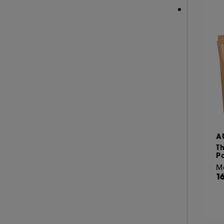
YOUTH TO THE PEOPLE (2)
A
T
P
M
1