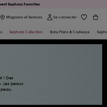
Avent Sephora Favorites
Magasins
et Services
Se connecter
s
Sephora Collection
Bons Plans & Cadeaux
Sepho
t ! Des
n. Les peaux
 peau.