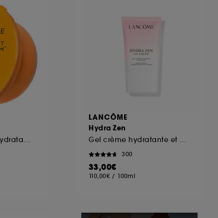
ous pouvez personnaliser vos choix concernant
cepter". Sephora pourra associer les
 personnelles collectées ou générées lors
ccepter". Voous pouvez à tout moment choisir
uez
ici
.
LANCÔME
Hydra Zen
Recharge Crème hydratante
Gel crème hydratante et apaisante
300
33,00€
110,00€
/
100ml