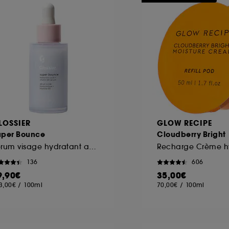
ôt et la lecture de ces traceurs requiert votre accord. V
rsonnaliser mes choix" ci-dessous ou décider de "tout ac
s Cookies, pour les finalités acceptées, avec les données
ur refuser tous les cookies, cliques sur "continuer sans a
tez obtenir plus d'information sur les cookies utilisés,
cliq
LOSSIER
GLOW RECIPE
uper Bounce
Cloudberry Bright
Sérum visage hydratant acide hyaluronique + vitamine B5
136
606
9,90€
35,00€
3,00€
/
100ml
70,00€
/
100ml