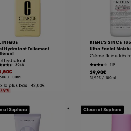
LINIQUE
KIEHL'S SINCE 18
el Hydratant Tellement
Ultra Facial Moistu
fférent
el hydratant
119
3948
4,50€
39,90€
,60€
/
100ml
31,92€
/
100ml
ix le plus bas :
42,00€
17.9%
n at Sephora
Clean at Sephora