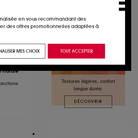
sonnalisée en vous recommandant des
ser des offres promotionnelles adaptées à
 de vous plaire via des publicités, y compris
NALISER MES CHOIX
TOUT ACCEPTER
e navigation, et de l'historique de vos
 Florale
 de navigation sur notre site afin d’en
Textures légères, confort
onctions
longue durée.
 les fraudes aux moyens de paiement et les
DÉCOUVRIR
nctionnalités du site, tel que les cookies
us permettant d’accéder à votre compte lors