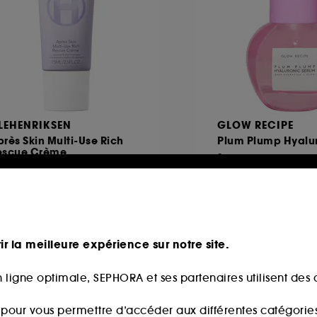
LEHENRIKSEN
GLOW RECIPE
rès Skin Multi-Use Rich
Plum Plump Hyalu
escue Crème
Serum
Crème De Nuit + Masque Aux Céramides
2169
513
9,00€
38,00€
,00€
/
100ml
126,67€
/
100ml
ir la meilleure expérience sur notre site.
 ligne optimale, SEPHORA et ses partenaires utilisent des c
s pour vous permettre d’accéder aux différentes catégories, 