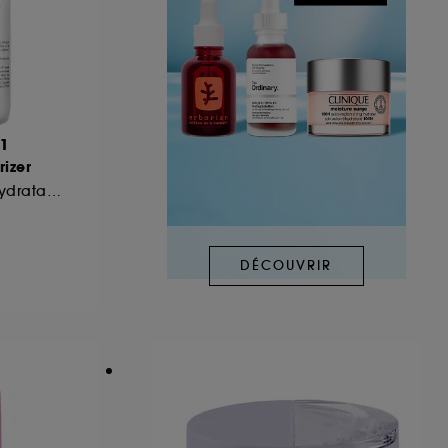
51
rizer
Crème fluide très hydratante
DÉCOUVRIR