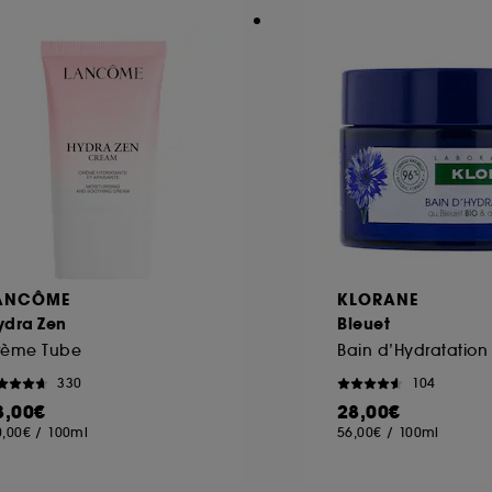
ANCÔME
KLORANE
ydra Zen
Bleuet
rème Tube
330
104
3,00€
28,00€
0,00€
/
100ml
56,00€
/
100ml