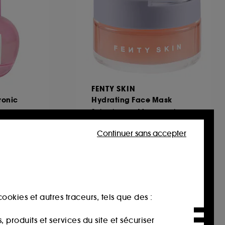
FENTY SKIN
ronic
Hydrating Face Mask
Soin visage, Masque visage
364
Continuer sans accepter
38,00€
50,67€
/
100ml
ookies et autres traceurs, tels que des :
produits et services du site et sécuriser