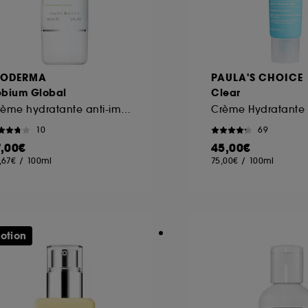
IODERMA
PAULA'S CHOICE
ébium Global
Clear
Crème hydratante anti-imperfections
10
69
7,00€
45,00€
,67€
/
100ml
75,00€
/
100ml
otion