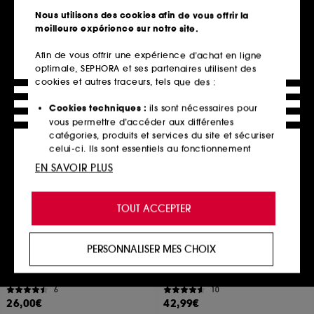
Nettoyant Crème-Lait Hydratant
Hygiene Visage
Nous utilisons des cookies afin de vous offrir la
59
1
meilleure expérience sur notre site.
8,00€
17,00€
À partir de
16,00€
/
100ml
4,25€
/
100ml
Afin de vous offrir une expérience d’achat en ligne
2 contenances disponibles
optimale, SEPHORA et ses partenaires utilisent des
cookies et autres traceurs, tels que des :
Ajouter au panier
Ajouter au panier
Cookies techniques :
ils sont nécessaires pour
vous permettre d’accéder aux différentes
catégories, produits et services du site et sécuriser
Hot on social
celui-ci. Ils sont essentiels au fonctionnement
technique du site et ne peuvent être désactivés.
EN SAVOIR PLUS
Cookies de personnalisation :
ils nous permettent
de vous offrir une expérience enrichie et
TOUT ACCEPTER
personnalisée en vous recommandant des
produits, des services et des contenus qui
répondent au mieux à vos préférences, et de vous
PERSONNALISER MES CHOIX
proposer des offres promotionnelles adaptées à
BIODANCE
SEPHORA COLLECTION
Sea Kelp Gel Toner Pads
Colorful Summer Time Set
votre profil.
Masque apaisant et purifiant
Set de préparation pour l'été
6
10
Cookies réseaux sociaux et publicité :
ils sont
26,00€
42,99€
utilisés pour vous présenter du contenu susceptible