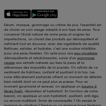
Sérum, masque, gommage ou crème de jour, l'essentiel est
de choisir un soin visage adapté à son type de peau. Pour
conserver l'éclat naturel de notre peau et soigner les
imperfections, on choisit des produits qui démaquillent et
nettoient tout en douceur, avec des ingrédients de qualité.
Nettoyer, exfolier, et hydrater, c'est une routine infaillible
pour une peau flawless. On opte pour une
eau micellaire
démaquillante et rafraîchissante, suivie d'un
gommage
visage
aux extraits naturels qui lisse la peau et la
débarrasse des impuretés de la journée. On raffole de ce
sentiment de fraîcheur, vivifiant et purifiant à la fois. Les
soins délicatement parfumés offrent un moment de détente
bien mérité dont on ne peut plus se passer. Pour un
moment gourmand et sensuel, on applique un
baume à
lèvres Fresh
, réparateur et hydratant. En fonction de notre
besoin, on applique un soin hydratant, purifiant, anti-âge,
ou encore matifiant. Envie de nouveautés ? On essaie le
masque au charbon Clinique
ou un
masque boue Sephora