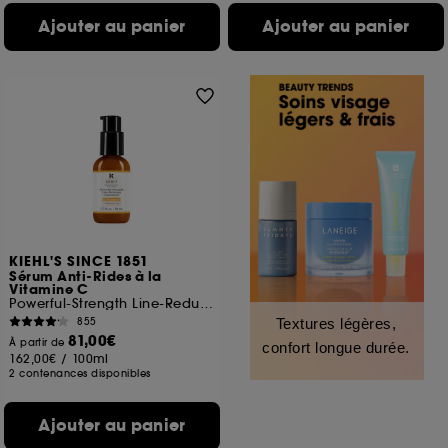
Ajouter au panier
Ajouter au panier
KIEHL'S SINCE 1851
Sérum Anti-Rides à la
Vitamine C
Powerful-Strength Line-Reducing Concentrate
855
Textures légères,
81,00€
À partir de
confort longue durée.
162,00€
/
100ml
2 contenances disponibles
Ajouter au panier