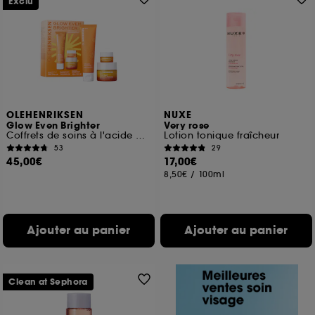
Exclu
OLEHENRIKSEN
NUXE
Glow Even Brighter
Very rose
Coffrets de soins à l'acide hyaluronique et à la vitamine C
Lotion tonique fraîcheur
53
29
45,00€
17,00€
8,50€
/
100ml
Ajouter au panier
Ajouter au panier
Clean at Sephora