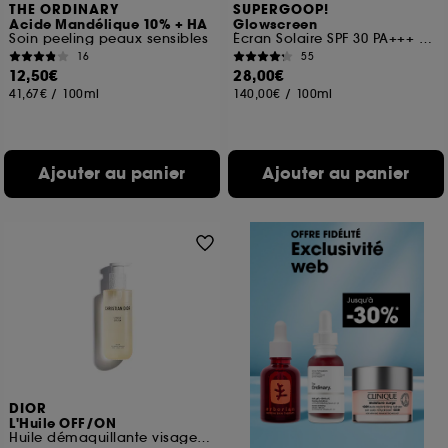
THE ORDINARY
SUPERGOOP!
Acide Mandélique 10% + HA
Glowscreen
Soin peeling peaux sensibles
Écran Solaire SPF 30 PA+++ avec Acide Hyaluronique + Niacinamide
16
55
12,50€
28,00€
41,67€
/
100ml
140,00€
/
100ml
Ajouter au panier
Ajouter au panier
DIOR
L'Huile OFF/ON
Huile démaquillante visage, yeux et lèvres à rincer