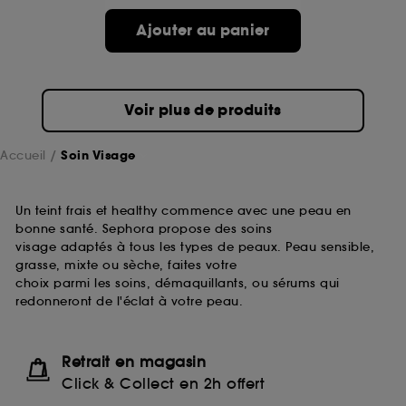
passe.
Ajouter au panier
A l'exception des cookies techniques, le dépôt et la
lecture de ces traceurs requiert votre accord. Vous
pouvez personnaliser vos choix concernant le dépôt
Voir plus de produits
de ces cookies grâce au bouton "personnaliser mes
choix" ci-dessous ou décider de "tout accepter".
Sephora pourra associer les informations de
Accueil
Soin Visage
navigation collectées par ces Cookies, pour les
finalités acceptées, avec les données personnelles
collectées ou générées lors de votre activité en ligne
Un teint frais et healthy commence avec une peau en
ou en magasin. Pour refuser tous les cookies, cliques
bonne santé. Sephora propose des soins
sur "continuer sans accepter". Voous pouvez à tout
visage adaptés à tous les types de peaux. Peau sensible,
moment choisir de retirer votrte consentement. Si vous
grasse, mixte ou sèche, faites votre
souhaitez obtenir plus d'information sur les cookies
choix parmi les soins, démaquillants, ou sérums qui
utilisés,
cliquez
ici
.
redonneront de l'éclat à votre peau.
Retrait en magasin
Click & Collect en 2h offert