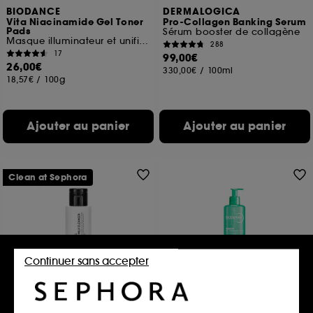
BIODANCE
DERMALOGICA
Vita Niacinamide Gel Toner
Pro-Collagen Banking Serum
Pads
Sérum booster de collagène
Masque illuminateur et unifiant
288
17
99,00€
26,00€
330,00€
/
100ml
18,57€
/
100g
Ajouter au panier
Ajouter au panier
Clean at Sephora
Continuer sans accepter
THE INKEY LIST
BIODERMA
Hydrating Cream-to-milk
Sebium gel moussant actif
Cleanser
FP