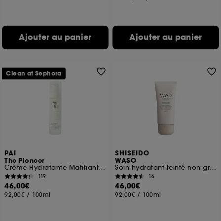
Ajouter au panier
Ajouter au panier
Clean at Sephora
PAI
SHISEIDO
The Pioneer
WASO
Crème Hydratante Matifiante Géranium & Carthame peaux sensibles
Soin hydratant teinté non gras SPF30
119
16
46,00€
46,00€
92,00€
/
100ml
92,00€
/
100ml