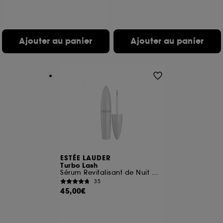
de vous plaire via des publicités, y compris sur des
sites tiers et sur les réseaux sociaux, sur la base
des pages que vous avez consultées, de votre
navigation, et de l'historique de vos interactions.
Ajouter au panier
Ajouter au panier
Cookies de mesure d’audience :
ils nous
permettent de réaliser des statistiques de
fréquentation et de navigation sur notre site afin
d’en améliorer la performance.
Cookies de sécurisation des paiements en ligne :
ils nous permettent de lutter notamment contre les
fraudes aux moyens de paiement et les
usurpations d’identité.
Cookies fonctionnels :
il s’agit de cookies
permettant l’affichage et/ou la fourniture de
ESTÉE LAUDER
Turbo Lash
certaines fonctionnalités du site, tel que les
Sérum Revitalisant de Nuit Cils et Sourcils
cookies d’authentification qui sont utilisés afin de
35
vous faire bénéficier de l’authentification
45,00€
prolongée vous permettant d’accéder à votre
compte lors de votre prochaine visite sur le site
sans saisir à nouveau votre identifiant et mot de