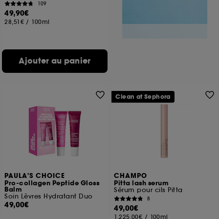
109
49,90€
28,51€
/
100ml
Ajouter au panier
Clean at Sephora
PAULA'S CHOICE
CHAMPO
Pro-collagen Peptide Gloss
Pitta lash serum
Balm
Sérum pour cils Pitta
Soin Lèvres Hydratant Duo
8
49,00€
49,00€
1.225,00€
/
100ml