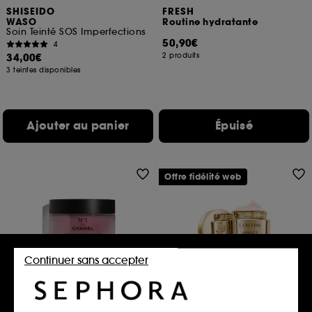
SHISEIDO
FRESH
WASO
Routine hydratante
Soin Teinté SOS Imperfections
50,90€
4
34,00€
2 produits
3 teintes disponibles
Ajouter au panier
Épuisé
Offre fidélité web
Continuer sans accepter
LANCÔME
CHANEL
Absolue
N°1 DE CHANEL
Crème Riche Régénérante Illuminatrice aux Grands Extraits de Rose
Crème Riche Revitalisante