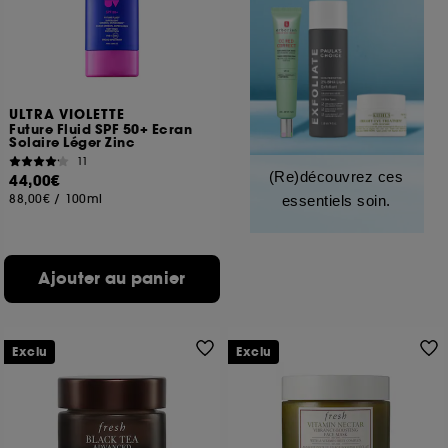
ULTRA VIOLETTE
Future Fluid SPF 50+ Ecran
Solaire Léger Zinc
11
(Re)découvrez ces
44,00€
88,00€
/
100ml
essentiels soin.
Ajouter au panier
Exclu
Exclu