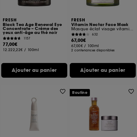
FRESH
FRESH
Black Tea Age Renewal Eye
Vitamin Nectar Face Mask
Concentrate – Crème des
Masque éclat visage vitaminé aux agrumes
yeux anti-âge au thé noir
632
1157
67,00€
77,00€
67,00€
/
100ml
12.222,22€
/
100ml
2 contenances disponibles
Ajouter au panier
Ajouter au panier
Routine