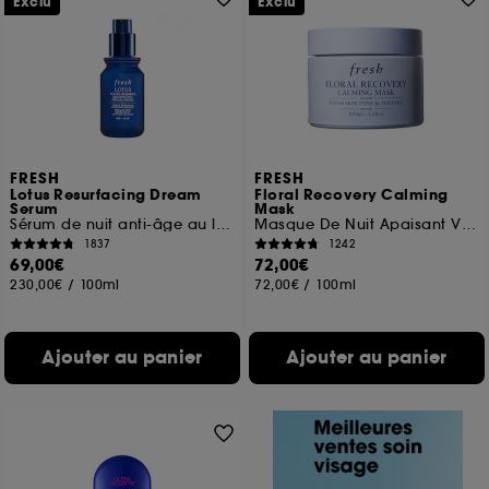
Exclu
Exclu
FRESH
FRESH
Lotus Resurfacing Dream
Floral Recovery Calming
Serum
Mask
Sérum de nuit anti-âge au lotus et aux AHAs
Masque De Nuit Apaisant Visage A La Vitamine C
1837
1242
69,00€
72,00€
230,00€
/
100ml
72,00€
/
100ml
Ajouter au panier
Ajouter au panier