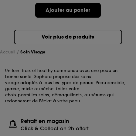
passe.
Ajouter au panier
A l'exception des cookies techniques, le dépôt et la
lecture de ces traceurs requiert votre accord. Vous
pouvez personnaliser vos choix concernant le dépôt
Voir plus de produits
de ces cookies grâce au bouton "personnaliser mes
choix" ci-dessous ou décider de "tout accepter".
Sephora pourra associer les informations de
Accueil
Soin Visage
navigation collectées par ces Cookies, pour les
finalités acceptées, avec les données personnelles
collectées ou générées lors de votre activité en ligne
Un teint frais et healthy commence avec une peau en
ou en magasin. Pour refuser tous les cookies, cliques
bonne santé. Sephora propose des soins
sur "continuer sans accepter". Voous pouvez à tout
visage adaptés à tous les types de peaux. Peau sensible,
moment choisir de retirer votrte consentement. Si vous
grasse, mixte ou sèche, faites votre
souhaitez obtenir plus d'information sur les cookies
choix parmi les soins, démaquillants, ou sérums qui
utilisés,
cliquez
ici
.
redonneront de l'éclat à votre peau.
Retrait en magasin
Click & Collect en 2h offert