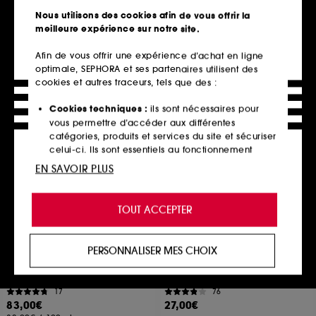
16
15
Nous utilisons des cookies afin de vous offrir la
224,25€
93,00€
meilleure expérience sur notre site.
Prix d'origine : 299,00€
-25%
Prix d'origine : 124,00€
Afin de vous offrir une expérience d’achat en ligne
186,00€
/
100g
373,75€
/
100ml
2 contenances disponibles
optimale, SEPHORA et ses partenaires utilisent des
cookies et autres traceurs, tels que des :
Ajouter au panier
Ajouter au panier
Cookies techniques :
ils sont nécessaires pour
vous permettre d’accéder aux différentes
catégories, produits et services du site et sécuriser
celui-ci. Ils sont essentiels au fonctionnement
technique du site et ne peuvent être désactivés.
EN SAVOIR PLUS
Cookies de personnalisation :
ils nous permettent
de vous offrir une expérience enrichie et
TOUT ACCEPTER
personnalisée en vous recommandant des
produits, des services et des contenus qui
répondent au mieux à vos préférences, et de vous
PERSONNALISER MES CHOIX
proposer des offres promotionnelles adaptées à
HERMÈS
BENEFIT COSMETICS
Terre d'Hermès
Pince à épiler et brosse à
votre profil.
sourcils
Baume Après Rasage
17
76
Cookies réseaux sociaux et publicité :
ils sont
83,00€
27,00€
utilisés pour vous présenter du contenu susceptible