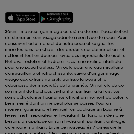
Sérum, masque, gommage ou crème de jour, l'essentiel est
de choisir un soin visage adapté à son type de peau. Pour
conserver l'éclat naturel de notre peau et soigner les
imperfections, on choisit des produits qui démaquillent et
nettoient tout en douceur, avec des ingrédients de qualité.
Nettoyer, exfolier, et hydrater, c'est une routine infaillible
pour une peau flawless. On opte pour une
eau micellaire
démaquillante et rafraîchissante, suivie d'un
gommage
visage
aux extraits naturels qui lisse la peau et la
débarrasse des impuretés de la journée. On raffole de ce
sentiment de fraîcheur, vivifiant et purifiant à la fois. Les
soins délicatement parfumés offrent un moment de détente
bien mérité dont on ne peut plus se passer. Pour un
moment gourmand et sensuel, on applique un
baume à
lèvres Fresh
, réparateur et hydratant. En fonction de notre
besoin, on applique un soin hydratant, purifiant, anti-âge,
ou encore matifiant. Envie de nouveautés ? On essaie le
masque au charbon Clinique
ou un
masque boue Sephora