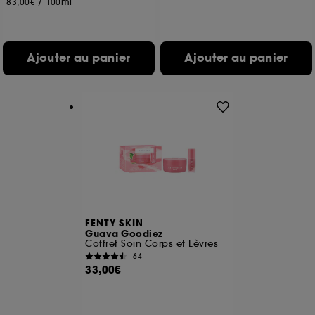
83,00€
/
100ml
de vous plaire via des publicités, y compris sur des
sites tiers et sur les réseaux sociaux, sur la base
des pages que vous avez consultées, de votre
navigation, et de l'historique de vos interactions.
Ajouter au panier
Ajouter au panier
Cookies de mesure d’audience :
ils nous
permettent de réaliser des statistiques de
fréquentation et de navigation sur notre site afin
d’en améliorer la performance.
Cookies de sécurisation des paiements en ligne :
ils nous permettent de lutter notamment contre les
fraudes aux moyens de paiement et les
usurpations d’identité.
Cookies fonctionnels :
il s’agit de cookies
permettant l’affichage et/ou la fourniture de
FENTY SKIN
Guava Goodiez
certaines fonctionnalités du site, tel que les
Coffret Soin Corps et Lèvres
cookies d’authentification qui sont utilisés afin de
64
vous faire bénéficier de l’authentification
33,00€
prolongée vous permettant d’accéder à votre
compte lors de votre prochaine visite sur le site
sans saisir à nouveau votre identifiant et mot de