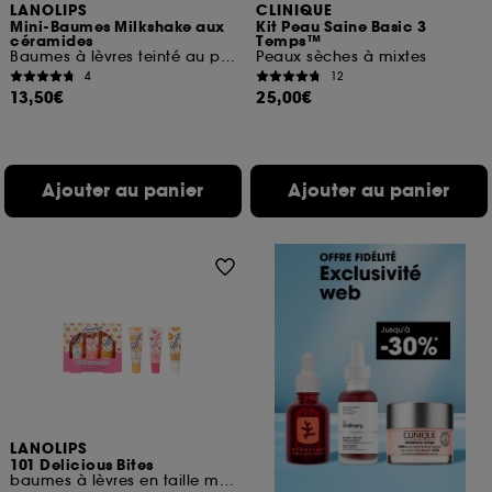
LANOLIPS
CLINIQUE
Mini-Baumes Milkshake aux
Kit Peau Saine Basic 3
céramides
Temps™
Baumes à lèvres teinté au parfum gourmand
Peaux sèches à mixtes
4
12
13,50€
25,00€
Ajouter au panier
Ajouter au panier
LANOLIPS
101 Delicious Bites
baumes à lèvres en taille mini