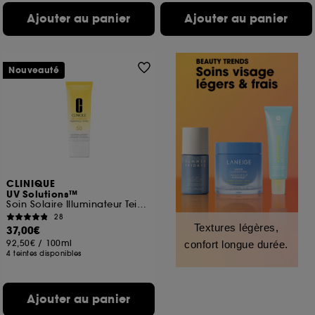
Ajouter au panier
Ajouter au panier
Nouveauté
CLINIQUE
UV Solutions™
Soin Solaire Illuminateur Teinté​ SPF 50
28
Textures légères,
37,00€
92,50€
/
100ml
confort longue durée.
4 teintes disponibles
Ajouter au panier