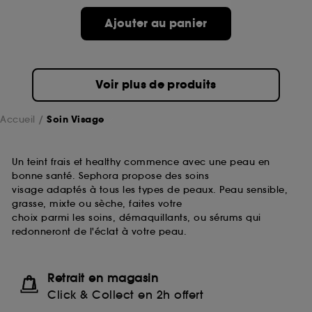
passe.
Ajouter au panier
A l'exception des cookies techniques, le dépôt et la
lecture de ces traceurs requiert votre accord. Vous
pouvez personnaliser vos choix concernant le dépôt
Voir plus de produits
de ces cookies grâce au bouton "personnaliser mes
choix" ci-dessous ou décider de "tout accepter".
Sephora pourra associer les informations de
Accueil
Soin Visage
navigation collectées par ces Cookies, pour les
finalités acceptées, avec les données personnelles
collectées ou générées lors de votre activité en ligne
Un teint frais et healthy commence avec une peau en
ou en magasin. Pour refuser tous les cookies, cliques
bonne santé. Sephora propose des soins
sur "continuer sans accepter". Voous pouvez à tout
visage adaptés à tous les types de peaux. Peau sensible,
moment choisir de retirer votrte consentement. Si vous
grasse, mixte ou sèche, faites votre
souhaitez obtenir plus d'information sur les cookies
choix parmi les soins, démaquillants, ou sérums qui
utilisés,
cliquez
ici
.
redonneront de l'éclat à votre peau.
Retrait en magasin
Click & Collect en 2h offert