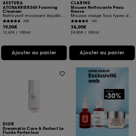
AESTURA
CLARINS
ATOBARRIER365 Foaming
Mousse Nettoyante Peau
Cleanser
Neuve
Nettoyant moussant équilibre du pH
Mousse visage Tous types de peaux
280
145
19,00€
36,00€
12,67€
/
100ml
24,00€
/
100ml
Ajouter au panier
Ajouter au panier
DIOR
Dreamskin Care & Perfect Le
Fluide Perfecteur