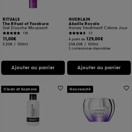
RITUALS
GUERLAIN
The Ritual of Yozakura
Abeille Royale
Gel Douche Moussant
Honey Treatment Crème Jour
138
23
11,00€
129,00€
À partir de
5,50€
/
100ml
258,00€
/
100ml
2 contenances disponibles
Ajouter au panier
Ajouter au panier
Clean at Sephora
Nouveauté