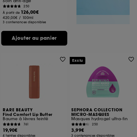
Soin anti-âge
250
126,00€
À partir de
420,00€
/
100ml
3 contenances disponibles
Ajouter au panier
Exclu
RARE BEAUTY
SEPHORA COLLECTION
Find Comfort Lip Butter
MICRO-MASQUES
Baume à lèvres teinté
Masques hydrogel ultra-fin
761
250
19,90€
3,99€
4 teintes disponibles
3 contenances disponibles