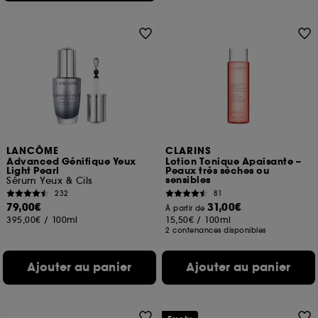
LANCÔME
CLARINS
Advanced Génifique Yeux
Lotion Tonique Apaisante –
Light Pearl
Peaux très sèches ou
sensibles
Sérum Yeux & Cils
232
81
79,00€
31,00€
À partir de
395,00€
/
100ml
15,50€
/
100ml
2 contenances disponibles
Ajouter au panier
Ajouter au panier