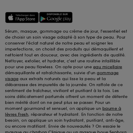
Sérum, masque, gommage ou crème de jour, l'essentiel est
de choisir un soin visage adapté à son type de peau. Pour
conserver l'éclat naturel de notre peau et soigner les
imperfections, on choisit des produits qui démaquillent et
nettoient tout en douceur, avec des ingrédients de qualité.
Nettoyer, exfolier, et hydrater, c'est une routine infaillible
pour une peau flawless. On opte pour une
eau micellaire
démaquillante et rafraîchissante, suivie d'un
gommage
visage
aux extraits naturels qui lisse la peau et la
débarrasse des impuretés de la journée. On raffole de ce
sentiment de fraîcheur, vivifiant et purifiant à la fois. Les
soins délicatement parfumés offrent un moment de détente
bien mérité dont on ne peut plus se passer. Pour un
moment gourmand et sensuel, on applique un
baume à
lèvres Fresh
, réparateur et hydratant. En fonction de notre
besoin, on applique un soin hydratant, purifiant, anti-âge,
ou encore matifiant. Envie de nouveautés ? On essaie le
masque au charbon Clinique
ou un
masque boue Sephora