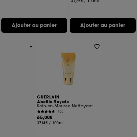
47,25€
/
100ml
de vous plaire via des publicités, y compris sur des
sites tiers et sur les réseaux sociaux, sur la base
des pages que vous avez consultées, de votre
navigation, et de l'historique de vos interactions.
Ajouter au panier
Ajouter au panier
Cookies de mesure d’audience :
ils nous
permettent de réaliser des statistiques de
fréquentation et de navigation sur notre site afin
d’en améliorer la performance.
Cookies de sécurisation des paiements en ligne :
ils nous permettent de lutter notamment contre les
fraudes aux moyens de paiement et les
usurpations d’identité.
Cookies fonctionnels :
il s’agit de cookies
permettant l’affichage et/ou la fourniture de
GUERLAIN
Abeille Royale
certaines fonctionnalités du site, tel que les
Soin-en-Mousse Nettoyant
cookies d’authentification qui sont utilisés afin de
105
vous faire bénéficier de l’authentification
65,00€
prolongée vous permettant d’accéder à votre
37,14€
/
100ml
compte lors de votre prochaine visite sur le site
sans saisir à nouveau votre identifiant et mot de