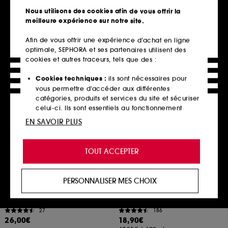
Crème Hydratante
Nettoyant et nourrissant
Nous utilisons des cookies afin de vous offrir la
769
102
meilleure expérience sur notre site.
29,90€
10,99€
59,80€
/
100ml
5,50€
/
100ml
Afin de vous offrir une expérience d’achat en ligne
3 contenances disponibles
optimale, SEPHORA et ses partenaires utilisent des
cookies et autres traceurs, tels que des :
Ajouter au panier
Ajouter au panier
Cookies techniques :
ils sont nécessaires pour
vous permettre d’accéder aux différentes
catégories, produits et services du site et sécuriser
Hot on social
celui-ci. Ils sont essentiels au fonctionnement
technique du site et ne peuvent être désactivés.
EN SAVOIR PLUS
Cookies de personnalisation :
ils nous permettent
de vous offrir une expérience enrichie et
TOUT ACCEPTER
personnalisée en vous recommandant des
produits, des services et des contenus qui
répondent au mieux à vos préférences, et de vous
PERSONNALISER MES CHOIX
proposer des offres promotionnelles adaptées à
ERBORIAN
BYOMA
Redness rescue power kit
Phyto-Mucin Glow Serum
votre profil.
Coffret soin visage
Sérum Hydratant
27
186
Cookies réseaux sociaux et publicité :
ils sont
26,00€
18,90€
utilisés pour vous présenter du contenu susceptible