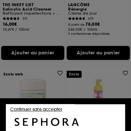
THE INKEY LIST
LANCÔME
Salicylic Acid Cleanser
Rénergie
Nettoyant imperfections + pores à l'acide salicylique
Crème de jour
201
629
16,00€
78,00€
À partir de
10,67€
/
100ml
260,00€
/
100ml
3 contenances disponibles
Ajouter au panier
Ajouter au panier
Exclu web
Exclu
Continuer sans accepter
INNISFREE
SEPHORA COLLECTION
Crème Acide Hyaluronique
Huile-en-mousse de douche
au Thé Vert
nourrissante