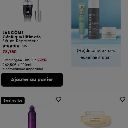
LANCÔME
Génifique Ultimate
Sérum Réparateur
315
(Re)découvrez ces
78,75€
essentiels soin.
Prix d'origine : 105,00€
-25%
262,50€
/
100ml
5 contenances disponibles
Ajouter au panier
Best seller