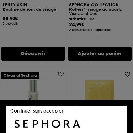
FENTY SKIN
SEPHORA COLLECTION
Routine de soin du visage
Rollers* visage au quartz
Visage et cou
88,90€
116
3 produits
24,99€
2 contenances disponibles
Découvrir
Ajouter au panier
Clean at Sephora
Continuer sans accepter
YEPODA
BIODANCE
The Make My Day Cream
Radiant Vita Niacinamide
Real Deep Mask – Masque
Crème de jour hydratante à la Centella Asiatica