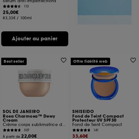
Sérum anti-imperfections
113
25,00€
83,33€
/
100ml
Ajouter au panier
Best seller
Offre fidélité web
SOL DE JANEIRO
SHISEIDO
Rosa Charmosa™ Dewy
Fond de Teint Compact
Cream
Protecteur UV SPF30
Crème corps sublimatrice d'éclat
Fond de Teint Compact
307
141
22,00€
33,60€
À partir de