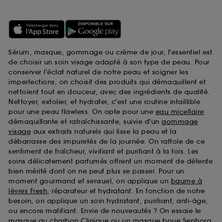
Sérum, masque, gommage ou crème de jour, l'essentiel est
de choisir un soin visage adapté à son type de peau. Pour
conserver l'éclat naturel de notre peau et soigner les
imperfections, on choisit des produits qui démaquillent et
nettoient tout en douceur, avec des ingrédients de qualité.
Nettoyer, exfolier, et hydrater, c'est une routine infaillible
pour une peau flawless. On opte pour une
eau micellaire
démaquillante et rafraîchissante, suivie d'un
gommage
visage
aux extraits naturels qui lisse la peau et la
débarrasse des impuretés de la journée. On raffole de ce
sentiment de fraîcheur, vivifiant et purifiant à la fois. Les
soins délicatement parfumés offrent un moment de détente
bien mérité dont on ne peut plus se passer. Pour un
moment gourmand et sensuel, on applique un
baume à
lèvres Fresh
, réparateur et hydratant. En fonction de notre
besoin, on applique un soin hydratant, purifiant, anti-âge,
ou encore matifiant. Envie de nouveautés ? On essaie le
masque au charbon Clinique
ou un
masque boue Sephora