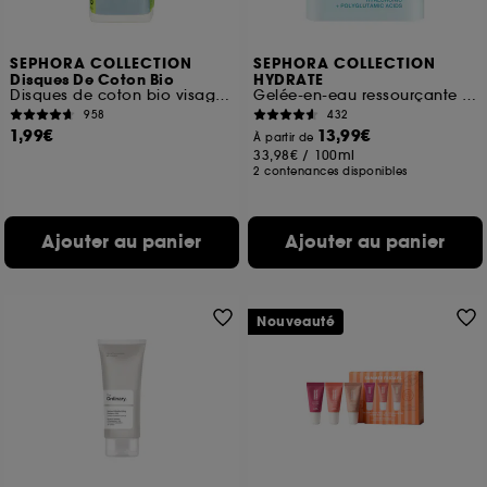
SEPHORA COLLECTION
SEPHORA COLLECTION
Disques De Coton Bio
HYDRATE
Disques de coton bio visage, yeux et cou
Gelée-en-eau ressourçante à l'Acide hyaluronique et polyglutamique
958
432
1,99€
13,99€
À partir de
33,98€
/
100ml
2 contenances disponibles
Ajouter au panier
Ajouter au panier
Nouveauté