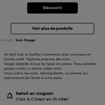
passe.
Découvrir
A l'exception des cookies techniques, le dépôt et la
lecture de ces traceurs requiert votre accord. Vous
pouvez personnaliser vos choix concernant le dépôt
Voir plus de produits
de ces cookies grâce au bouton "personnaliser mes
choix" ci-dessous ou décider de "tout accepter".
Sephora pourra associer les informations de
Accueil
Soin Visage
navigation collectées par ces Cookies, pour les
finalités acceptées, avec les données personnelles
collectées ou générées lors de votre activité en ligne
Un teint frais et healthy commence avec une peau en
ou en magasin. Pour refuser tous les cookies, cliques
bonne santé. Sephora propose des soins
sur "continuer sans accepter". Voous pouvez à tout
visage adaptés à tous les types de peaux. Peau sensible,
moment choisir de retirer votrte consentement. Si vous
grasse, mixte ou sèche, faites votre
souhaitez obtenir plus d'information sur les cookies
choix parmi les soins, démaquillants, ou sérums qui
utilisés,
cliquez
ici
.
redonneront de l'éclat à votre peau.
Retrait en magasin
Click & Collect en 2h offert