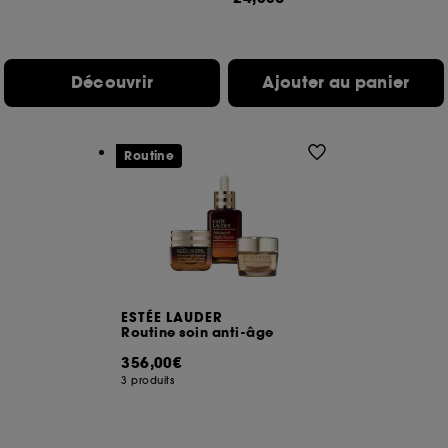
de vous plaire via des publicités, y compris sur des
sites tiers et sur les réseaux sociaux, sur la base
des pages que vous avez consultées, de votre
navigation, et de l'historique de vos interactions.
Découvrir
Ajouter au panier
Cookies de mesure d’audience :
ils nous
permettent de réaliser des statistiques de
fréquentation et de navigation sur notre site afin
Routine
d’en améliorer la performance.
Cookies de sécurisation des paiements en ligne :
ils nous permettent de lutter notamment contre les
fraudes aux moyens de paiement et les
usurpations d’identité.
Cookies fonctionnels :
il s’agit de cookies
permettant l’affichage et/ou la fourniture de
ESTÉE LAUDER
Routine soin anti-âge
certaines fonctionnalités du site, tel que les
cookies d’authentification qui sont utilisés afin de
356,00€
vous faire bénéficier de l’authentification
3 produits
prolongée vous permettant d’accéder à votre
compte lors de votre prochaine visite sur le site
sans saisir à nouveau votre identifiant et mot de