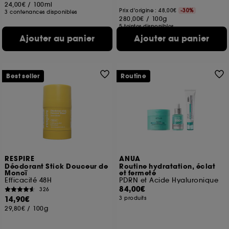
24,00€
/
100ml
Prix d'origine : 48,00€
-30%
3 contenances disponibles
280,00€
/
100g
5 teintes disponibles
Ajouter au panier
Ajouter au panier
Best seller
Routine
RESPIRE
ANUA
Déodorant Stick Douceur de
Routine hydratation, éclat
Monoï
et fermeté
Efficacité 48H
PDRN et Acide Hyaluronique
84,00€
326
14,90€
3 produits
29,80€
/
100g