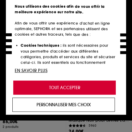
illuminateur et unifiant
481
Nous utilisons des cookies afin de vous offrir la
394
26,00€
meilleure expérience sur notre site.
7,00€
À partir de
52,00€
/
100ml
2 contenances disponibles
Afin de vous offrir une expérience d’achat en ligne
optimale, SEPHORA et ses partenaires utilisent des
cookies et autres traceurs, tels que des :
Ajouter au panier
Ajouter au panier
Cookies techniques :
ils sont nécessaires pour
vous permettre d’accéder aux différentes
catégories, produits et services du site et sécuriser
Routine
Nouveauté
celui-ci. Ils sont essentiels au fonctionnement
technique du site et ne peuvent être désactivés.
EN SAVOIR PLUS
Cookies de personnalisation :
ils nous permettent
de vous offrir une expérience enrichie et
TOUT ACCEPTER
personnalisée en vous recommandant des
produits, des services et des contenus qui
répondent au mieux à vos préférences, et de vous
PERSONNALISER MES CHOIX
proposer des offres promotionnelles adaptées à
MERIT BEAUTY
LANEIGE
Duo essentiels soin quotidien
Lip Sleeping Mask Smoothie
votre profil.
Açaï Mangue
Merit
Masque Nuit pour Lèvres Edition limitée
86,00€
Cookies réseaux sociaux et publicité :
ils sont
5960
2 produits
utilisés pour vous présenter du contenu susceptible
24,00€