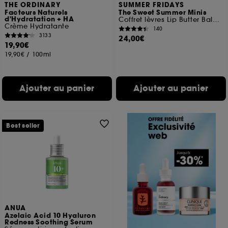
THE ORDINARY
SUMMER FRIDAYS
Facteurs Naturels
The Sweet Summer Minis
d'Hydratation + HA
Coffret lèvres Lip Butter Balm Edition limitée
Crème Hydratante
140
3133
24,00€
19,90€
19,90€
/
100ml
Ajouter au panier
Ajouter au panier
Best seller
ANUA
Azelaic Acid 10 Hyaluron
Redness Soothing Serum