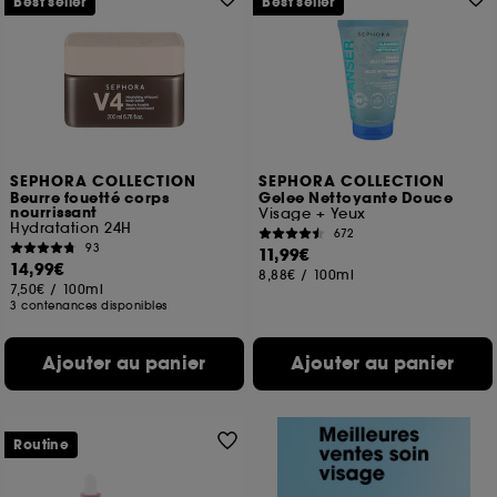
Best seller
Best seller
SEPHORA COLLECTION
SEPHORA COLLECTION
Beurre fouetté corps
Gelee Nettoyante Douce
nourrissant
Visage + Yeux
Hydratation 24H
672
93
11,99€
14,99€
8,88€
/
100ml
7,50€
/
100ml
3 contenances disponibles
Ajouter au panier
Ajouter au panier
Routine