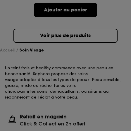
passe.
Ajouter au panier
A l'exception des cookies techniques, le dépôt et la
lecture de ces traceurs requiert votre accord. Vous
pouvez personnaliser vos choix concernant le dépôt
Voir plus de produits
de ces cookies grâce au bouton "personnaliser mes
choix" ci-dessous ou décider de "tout accepter".
Sephora pourra associer les informations de
Accueil
Soin Visage
navigation collectées par ces Cookies, pour les
finalités acceptées, avec les données personnelles
collectées ou générées lors de votre activité en ligne
Un teint frais et healthy commence avec une peau en
ou en magasin. Pour refuser tous les cookies, cliques
bonne santé. Sephora propose des soins
sur "continuer sans accepter". Voous pouvez à tout
visage adaptés à tous les types de peaux. Peau sensible,
moment choisir de retirer votrte consentement. Si vous
grasse, mixte ou sèche, faites votre
souhaitez obtenir plus d'information sur les cookies
choix parmi les soins, démaquillants, ou sérums qui
utilisés,
cliquez
ici
.
redonneront de l'éclat à votre peau.
Retrait en magasin
Click & Collect en 2h offert