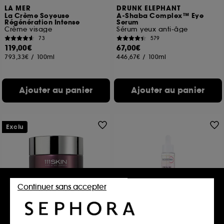
LA MER
DRUNK ELEPHANT
La Crème Soyeuse
A-Shaba Complex™ Eye
Régénération Intense
Serum
Crème visage
Sérum yeux anti-âge
73
579
119,00€
67,00€
793,33€
/
100ml
446,67€
/
100ml
Ajouter au panier
Ajouter au panier
Exclu
Continuer sans accepter
111SKIN
BIODERMA
Repair Night Cream NAC Y2
Crealine AR+ Bi Sérum
Crème visage hydratante et nourrissante
Concentré anti-rougeurs