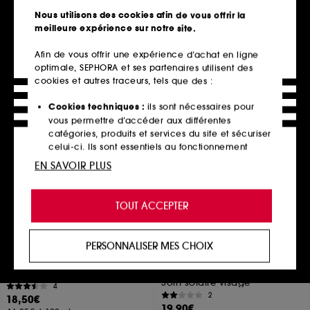
237,00€
2
Nous utilisons des cookies afin de vous offrir la
474,00€
/
100ml
36,00€
meilleure expérience sur notre site.
120,00€
/
100ml
Afin de vous offrir une expérience d’achat en ligne
optimale, SEPHORA et ses partenaires utilisent des
cookies et autres traceurs, tels que des :
Ajouter au panier
Ajouter au panier
Cookies techniques :
ils sont nécessaires pour
vous permettre d’accéder aux différentes
catégories, produits et services du site et sécuriser
celui-ci. Ils sont essentiels au fonctionnement
technique du site et ne peuvent être désactivés.
EN SAVOIR PLUS
Cookies de personnalisation :
ils nous permettent
de vous offrir une expérience enrichie et
TOUT ACCEPTER
personnalisée en vous recommandant des
produits, des services et des contenus qui
répondent au mieux à vos préférences, et de vous
PERSONNALISER MES CHOIX
proposer des offres promotionnelles adaptées à
BIODERMA
BIODERMA
Photoderm Crème invisible
Photoderm MINERAL Fluide
votre profil.
SPF50+
Crème solaire visage peaux sensibles sèches SPF50+
Soin solaire visage
4
Cookies réseaux sociaux et publicité :
ils sont
2
18,50€
utilisés pour vous présenter du contenu susceptible
19,90€