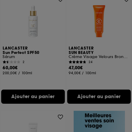
LANCASTER
LANCASTER
Sun Perfect SPF50
SUN BEAUTY
Sérum
Crème Visage Velours Bronzage Lumineux SPF 30
2
24
60,00€
47,00€
200,00€
/
100ml
94,00€
/
100ml
Ajouter au panier
Ajouter au panier