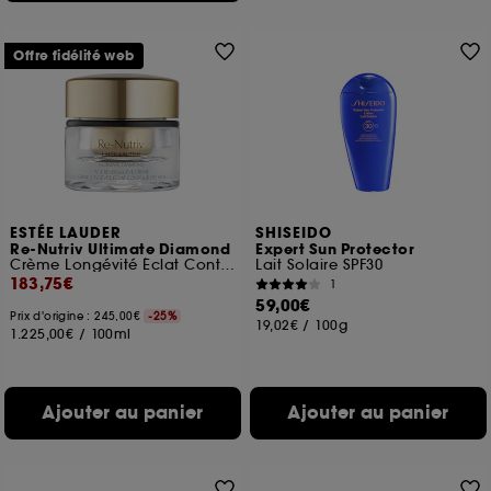
Offre fidélité web
ESTÉE LAUDER
SHISEIDO
Re-Nutriv Ultimate Diamond
Expert Sun Protector
Crème Longévité Éclat Contour des Yeux
Lait Solaire SPF30
183,75€
1
59,00€
Prix d'origine : 245,00€
-25%
19,02€
/
100g
1.225,00€
/
100ml
Ajouter au panier
Ajouter au panier