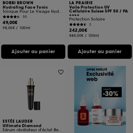
BOBBI BROWN
LA PRAIRIE
Hydrating Face Tonic
Voile Protection UV
Cellulaire Suisse SPF 50 / PA
Tonique Pour Le Visage Hydratant
++++
50
Protection Solaire
49,00€
2
98,00€
/
100ml
242,00€
484,00€
/
100ml
Ajouter au panier
Ajouter au panier
ESTÉE LAUDER
Ultimate Diamond
Sérum révélateur d'éclat Recharge