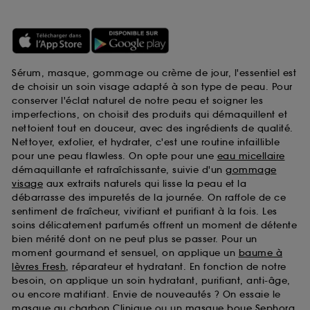
Sérum, masque, gommage ou crème de jour, l'essentiel est
de choisir un soin visage adapté à son type de peau. Pour
conserver l'éclat naturel de notre peau et soigner les
imperfections, on choisit des produits qui démaquillent et
nettoient tout en douceur, avec des ingrédients de qualité.
Nettoyer, exfolier, et hydrater, c'est une routine infaillible
pour une peau flawless. On opte pour une
eau micellaire
démaquillante et rafraîchissante, suivie d'un
gommage
visage
aux extraits naturels qui lisse la peau et la
débarrasse des impuretés de la journée. On raffole de ce
sentiment de fraîcheur, vivifiant et purifiant à la fois. Les
soins délicatement parfumés offrent un moment de détente
bien mérité dont on ne peut plus se passer. Pour un
moment gourmand et sensuel, on applique un
baume à
lèvres Fresh
, réparateur et hydratant. En fonction de notre
besoin, on applique un soin hydratant, purifiant, anti-âge,
ou encore matifiant. Envie de nouveautés ? On essaie le
masque au charbon Clinique
ou un
masque boue Sephora