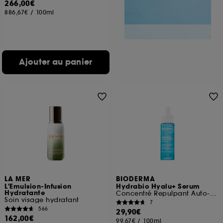
266,00€
886,67€
/
100ml
Ajouter au panier
LA MER
BIODERMA
L'Emulsion-Infusion
Hydrabio Hyalu+ Serum
Hydratante
Concentré Repulpant Auto-Réhydratant
Soin visage hydratant
7
566
29,90€
162,00€
99,67€
/
100ml