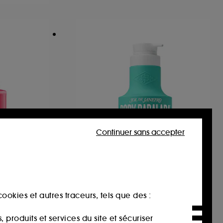
Continuer sans accepter
SOL DE JANEIRO
+ TXA 4%
Body Badalada™ Moisture
Melting Lotion
Sérum visage éclaircissant et anti-âge
Lotion hydratation intense 24h
ookies et autres traceurs, tels que des :
27
15,00€
À partir de
produits et services du site et sécuriser
6,50€
/
100ml