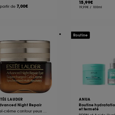
15,99€
7,00€
partir de
19,99€
/
100ml
ôt et la lecture de ces traceurs requiert votre accord. V
rsonnaliser mes choix" ci-dessous ou décider de "tout ac
s Cookies, pour les finalités acceptées, avec les données
Routine
ur refuser tous les cookies, cliques sur "continuer sans a
tez obtenir plus d'information sur les cookies utilisés,
cliq
STÉE LAUDER
ANUA
dvanced Night Repair
Routine hydratatio
et fermeté
Gel-crème contour yeux multi-réparation synchronisée