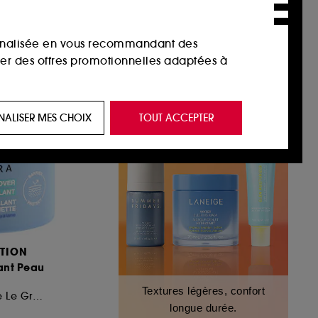
sonnalisée en vous recommandant des
ser des offres promotionnelles adaptées à
 de vous plaire via des publicités, y compris
NALISER MES CHOIX
TOUT ACCEPTER
e navigation, et de l'historique de vos
 de navigation sur notre site afin d’en
 les fraudes aux moyens de paiement et les
TION
ant Peau
nctionnalités du site, tel que les cookies
Textures légères, confort
us permettant d’accéder à votre compte lors
Demaquille + Affine Le Grain De Peau
longue durée.