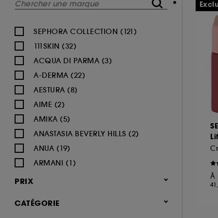
Excl
SEPHORA COLLECTION (121)
111SKIN (32)
ACQUA DI PARMA (3)
A-DERMA (22)
AESTURA (8)
AIME (2)
AMIKA (5)
S
ANASTASIA BEVERLY HILLS (2)
Li
ANUA (19)
ARMANI (1)
À 
AUGUSTINUS BADER (26)
PRIX
41
AVENE (47)
CATÉGORIE
BALI BODY (5)