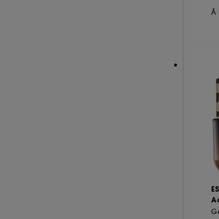
HERMÈS (3)
À 
HISMILE (6)
HUGO BOSS (2)
A l'exception des cookies techniques, le dép
ILIA (6)
le dépôt de ces cookies grâce au bouton "pe
informations de navigation collectées par ce
INDIE LEE (1)
de votre activité en ligne ou en magasin. Po
INNISFREE (18)
de retirer votrte consentement. Si vous souhai
INSTITUT ESTHEDERM (25)
INVISIBOBBLE (4)
ISLE OF PARADISE (10)
JACADI (3)
JEAN PAUL GAULTIER (1)
JO MALONE LONDON (1)
KÉRASTASE (3)
E
KIEHL'S SINCE 1851 (56)
A
KLORANE (9)