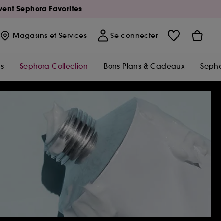
Avent Sephora Favorites
Magasins
et Services
Se connecter
s
Sephora Collection
Bons Plans & Cadeaux
Sepho