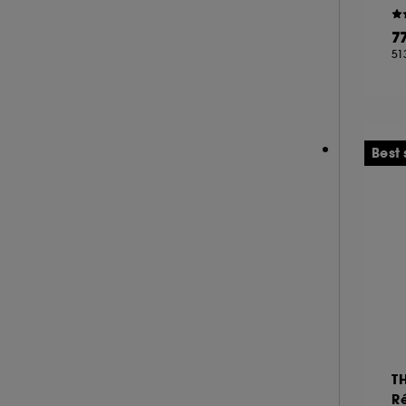
KORA ORGANICS (4)
7
KOSAS (3)
51
LA MER (54)
LANCASTER (28)
LANCÔME (61)
LANEIGE (31)
Best 
LANOLIPS (17)
LA PRAIRIE (55)
LEONOR GREYL (2)
LIGHTINDERM (15)
LIVING PROOF (1)
M.A.C (12)
MAKEUP BY MARIO (2)
MAKE UP ERASER (1)
T
MARIO BADESCU (26)
Ré