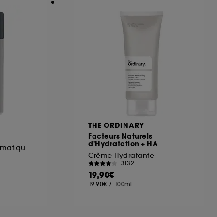
THE ORDINARY
Facteurs Naturels
d'Hydratation + HA
Exfoliant doux enzymatique et mécanique
Crème Hydratante
3132
19,90€
19,90€
/
100ml