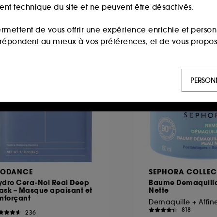
ment technique du site et ne peuvent être désactivés.
ermettent de vous offrir une expérience enrichie et per
i répondent au mieux à vos préférences, et de vous propo
seller
Best seller
ls sont utilisés pour vous présenter du contenu susceptible
PERSON
aux, sur la base des pages que vous avez consultées, de votr
 permettent de réaliser des statistiques de fréquentation et
n ligne :
ils nous permettent de lutter notamment contre
IODANCE
SEPHORA COLLEC
ydro Cera-Nol Real Deep
Baume Demaquill
ask – Masque apaisant et
Nette
es permettant l’affichage et/ou la fourniture de certaines fo
nforçant
de vous faire bénéficier de l’authentification prolongée vo
818
236
saisir à nouveau votre identifiant et mot de passe.