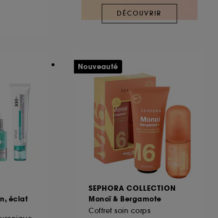
DÉCOUVRIR
ous pouvez personnaliser vos choix concernant
cepter". Sephora pourra associer les
 personnelles collectées ou générées lors
Nouveauté
ccepter". Voous pouvez à tout moment choisir
uez
ici
.
SEPHORA COLLECTION
n, éclat
Monoï & Bergamote
Coffret soin corps