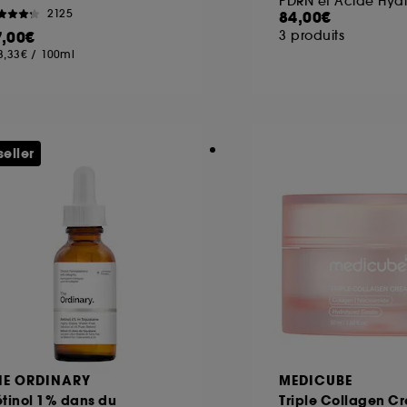
PDRN et Acide Hya
2125
84,00€
7,00€
3 produits
3,33€
/
100ml
seller
HE ORDINARY
MEDICUBE
tinol 1% dans du
Triple Collagen C