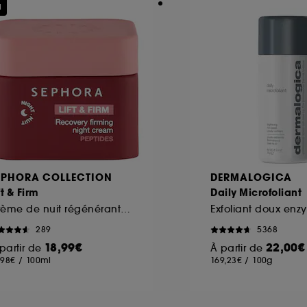
u
EPHORA COLLECTION
DERMALOGICA
ft & Firm
Daily Microfoliant
Crème de nuit régénérante raffermissante aux peptides
289
5368
18,99€
22,00€
partir de
À partir de
,98€
/
100ml
169,23€
/
100g