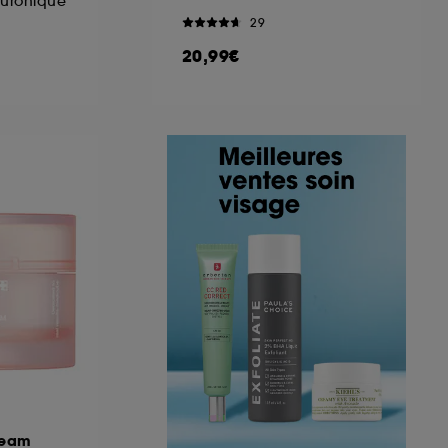
luronique
29
20,99€
ream