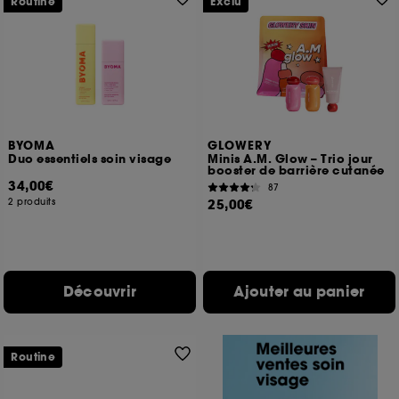
Routine
Exclu
BYOMA
GLOWERY
Duo essentiels soin visage
Minis A.M. Glow – Trio jour
booster de barrière cutanée
34,00€
87
2 produits
25,00€
Découvrir
Ajouter au panier
Routine