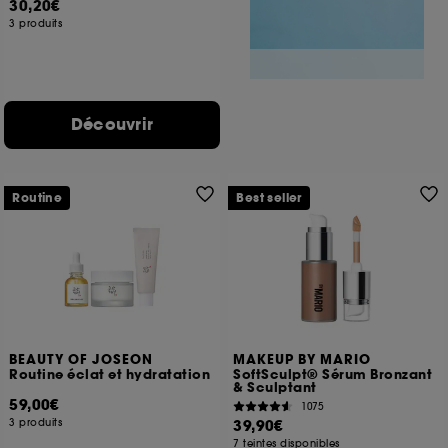
30,20€
3 produits
Découvrir
Routine
Best seller
BEAUTY OF JOSEON
MAKEUP BY MARIO
Routine éclat et hydratation
SoftSculpt® Sérum Bronzant
& Sculptant
59,00€
1075
3 produits
39,90€
7 teintes disponibles