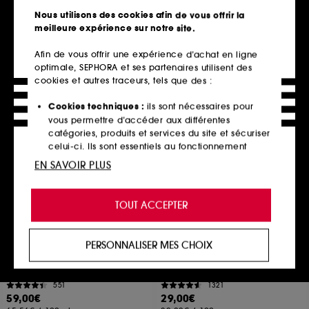
Crème Contour des Yeux à l’Avocat
8,98€
Nous utilisons des cookies afin de vous offrir la
4191
2 produits
meilleure expérience sur notre site.
35,00€
À partir de
250,00€
/
100ml
Afin de vous offrir une expérience d’achat en ligne
2 contenances disponibles
optimale, SEPHORA et ses partenaires utilisent des
cookies et autres traceurs, tels que des :
Ajouter au panier
Découvrir
Cookies techniques :
ils sont nécessaires pour
vous permettre d’accéder aux différentes
catégories, produits et services du site et sécuriser
Best seller
Best seller
celui-ci. Ils sont essentiels au fonctionnement
technique du site et ne peuvent être désactivés.
EN SAVOIR PLUS
Cookies de personnalisation :
ils nous permettent
de vous offrir une expérience enrichie et
TOUT ACCEPTER
personnalisée en vous recommandant des
produits, des services et des contenus qui
répondent au mieux à vos préférences, et de vous
PERSONNALISER MES CHOIX
proposer des offres promotionnelles adaptées à
KÉRASTASE
YEPODA
Genesis
The Depuff Eyespresso
votre profil.
Sérum anti-chute fortifiant pour cheveux affinés et fragiles
Patchs décongestionnants à la caféine et au thé vert
551
1321
Cookies réseaux sociaux et publicité :
ils sont
59,00€
29,00€
utilisés pour vous présenter du contenu susceptible