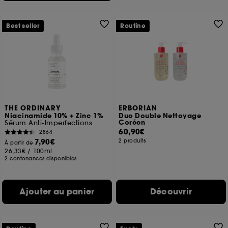
Best seller
Routine
THE ORDINARY
ERBORIAN
Niacinamide 10% + Zinc 1%
Duo Double Nettoyage
Coréen
Sérum Anti-Imperfections
60,90€
2864
7,90€
2 produits
À partir de
26,33€
/
100ml
2 contenances disponibles
Ajouter au panier
Découvrir