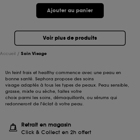
passe.
Ajouter au panier
A l'exception des cookies techniques, le dépôt et la
lecture de ces traceurs requiert votre accord. Vous
pouvez personnaliser vos choix concernant le dépôt
Voir plus de produits
de ces cookies grâce au bouton "personnaliser mes
choix" ci-dessous ou décider de "tout accepter".
Sephora pourra associer les informations de
Accueil
Soin Visage
navigation collectées par ces Cookies, pour les
finalités acceptées, avec les données personnelles
collectées ou générées lors de votre activité en ligne
Un teint frais et healthy commence avec une peau en
ou en magasin. Pour refuser tous les cookies, cliques
bonne santé. Sephora propose des soins
sur "continuer sans accepter". Voous pouvez à tout
visage adaptés à tous les types de peaux. Peau sensible,
moment choisir de retirer votrte consentement. Si vous
grasse, mixte ou sèche, faites votre
souhaitez obtenir plus d'information sur les cookies
choix parmi les soins, démaquillants, ou sérums qui
utilisés,
cliquez
ici
.
redonneront de l'éclat à votre peau.
Retrait en magasin
Click & Collect en 2h offert