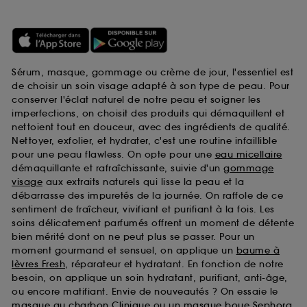
Sérum, masque, gommage ou crème de jour, l'essentiel est
de choisir un soin visage adapté à son type de peau. Pour
conserver l'éclat naturel de notre peau et soigner les
imperfections, on choisit des produits qui démaquillent et
nettoient tout en douceur, avec des ingrédients de qualité.
Nettoyer, exfolier, et hydrater, c'est une routine infaillible
pour une peau flawless. On opte pour une
eau micellaire
démaquillante et rafraîchissante, suivie d'un
gommage
visage
aux extraits naturels qui lisse la peau et la
débarrasse des impuretés de la journée. On raffole de ce
sentiment de fraîcheur, vivifiant et purifiant à la fois. Les
soins délicatement parfumés offrent un moment de détente
bien mérité dont on ne peut plus se passer. Pour un
moment gourmand et sensuel, on applique un
baume à
lèvres Fresh
, réparateur et hydratant. En fonction de notre
besoin, on applique un soin hydratant, purifiant, anti-âge,
ou encore matifiant. Envie de nouveautés ? On essaie le
masque au charbon Clinique
ou un
masque boue Sephora