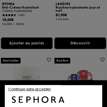
BYOMA
LANEIGE
Gel-Crème Hydratant
Routine hydratante jour et
nuit
Crème hydratante
81,90€
2245
18,00€
3 produits
36,00€
/
100ml
Ajouter au panier
Découvrir
Best seller
Routine
Continuer sans accepter
KIEHL'S SINCE 1851
Duo Masques Tissu
Creamy Eye Treatment With
Avocado