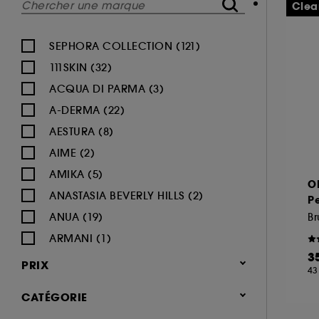
Clea
SEPHORA COLLECTION (121)
111SKIN (32)
ACQUA DI PARMA (3)
A-DERMA (22)
AESTURA (8)
AIME (2)
AMIKA (5)
O
ANASTASIA BEVERLY HILLS (2)
P
ANUA (19)
Br
ARMANI (1)
3
AUGUSTINUS BADER (26)
PRIX
43
AVENE (47)
CATÉGORIE
BALI BODY (5)