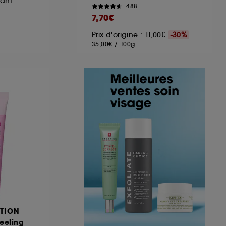
iant
488
7,70€
Prix d'origine : 11,00€
-30%
35,00€
/
100g
TION
eeling