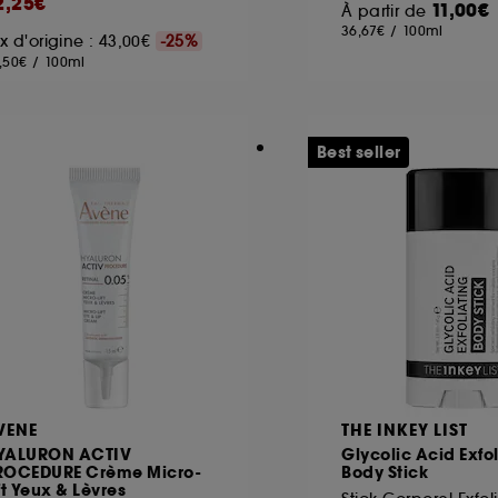
2,25€
11,00€
À partir de
36,67€
/
100ml
ix d'origine : 43,00€
-25%
,50€
/
100ml
ôt et la lecture de ces traceurs requiert votre accord. V
rsonnaliser mes choix" ci-dessous ou décider de "tout ac
s Cookies, pour les finalités acceptées, avec les données
Best seller
ur refuser tous les cookies, cliques sur "continuer sans a
tez obtenir plus d'information sur les cookies utilisés,
cliq
VENE
THE INKEY LIST
YALURON ACTIV
Glycolic Acid Exfo
ROCEDURE Crème Micro-
Body Stick
ft Yeux & Lèvres