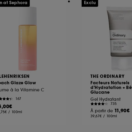
n at Sephora
Exclu
LEHENRIKSEN
THE ORDINARY
each Glaze Glow
Facteurs Naturels
d'Hydratation + Bê
ume à la Vitamine C
Glucane
167
Gel Hydratant
735
5,00€
11,90€
À partir de
,75€
/
100ml
39,67€
/
100ml