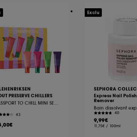
u
Exclu
LEHENRIKSEN
SEPHORA COLLEC
OUT PRESERVE CHILLERS
Express Nail Polish
Remover
PASSPORT TO CHILL MINI SET SOIN LÈVRES
Bain dissolvant exp
40
43
9,99€
5,00€
11,75€
/
100ml