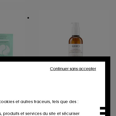
Continuer sans accepter
KIEHL'S SINCE 1851
Nettoyant Visage au
Calendula
Patchs Yeux Hydrogels 5 Minutes Format Voyage
Calendula Deep Cleansing Foaming Face Wash
ookies et autres traceurs, tels que des :
481
37,00€
À partir de
produits et services du site et sécuriser
16,09€
/
100ml