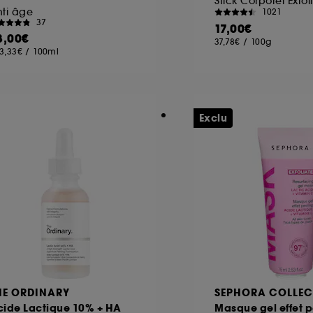
Stick Corporel Exfol
ti âge
1021
37
17,00€
8,00€
37,78€
/
100g
3,33€
/
100ml
Exclu
HE ORDINARY
SEPHORA COLLEC
cide Lactique 10% + HA
Masque gel effet p