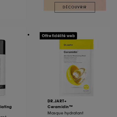
DÉCOUVRIR
ous pouvez personnaliser vos choix concernant
cepter". Sephora pourra associer les
 personnelles collectées ou générées lors
Offre fidélité web
ccepter". Voous pouvez à tout moment choisir
uez
ici
.
DR.JART+
liating
Ceramidin™
Masque hydratant