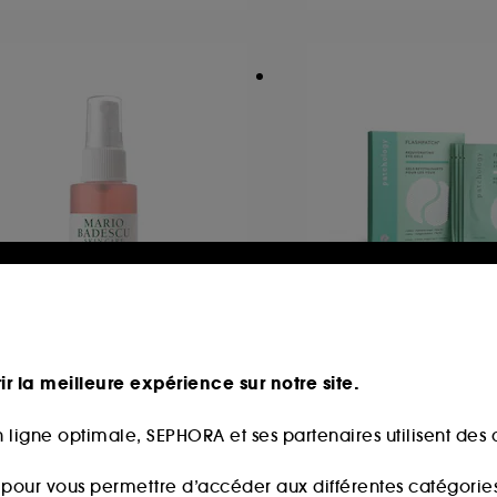
ARIO BADESCU
PATCHOLOGY
ray Visage à l'Aloe vera,
FlashPatch
ir la meilleure expérience sur notre site.
antes aromatiques et Eau
 rose
 ligne optimale, SEPHORA et ses partenaires utilisent des c
134
ormat Voyage
124
15,90€
,00€
s pour vous permettre d’accéder aux différentes catégories, 
17,47€
/
100g