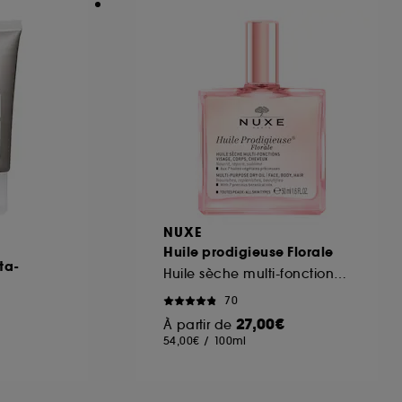
NUXE
Huile prodigieuse Florale
ta-
Huile sèche multi-fonctions Format voyage
70
27,00€
À partir de
54,00€
/
100ml