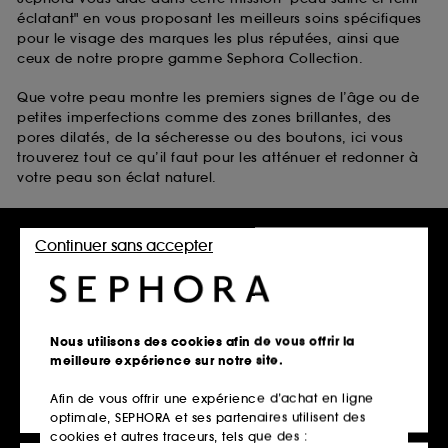
éclatant" en vous proposant les meilleurs soins spécifiques
pour le visage des marques les plus réputées, ainsi que
ceux de notre propre gamme Sephora Collection.
Que votre peau montre les premiers signes de l’âge ou de
petites imperfections comme des zones brillantes, des
pores dilatés, de la sécheresse ou des boutons, ici vous
trouverez tout ce qu’il faut pour les atténuer et redonner à
votre peau son éclat naturel.
Laissez-vous inspirer par :
Continuer sans accepter
les soins anti-taches visage anti-âge de Clarins
les soins pour peaux grasses de The Inkey List
les soins pour peaux sèches de belif
les soins pour peaux à tendance acnéique de Fenty Skin
Nous utilisons des cookies afin de vous offrir la
Disponibles avec bien d’autres soins pour la peau du
meilleure expérience sur notre site.
visage dans notre vitrine en ligne scintillante.
Afin de vous offrir une expérience d’achat en ligne
optimale, SEPHORA et ses partenaires utilisent des
cookies et autres traceurs, tels que des :