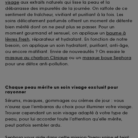
visage
aux extraits naturels qui lisse la peau et la
débarrasse des impuretés de la journée. On raffole de ce
sentiment de fraîcheur, vivifiant et purifiant à la fois. Les
soins délicatement parfumés offrent un moment de détente
bien mérité dont on ne peut plus se passer. Pour un
moment gourmand et sensuel, on applique un
baume à
lèvres Fresh
, réparateur et hydratant. En fonction de notre
besoin, on applique un soin hydratant, purifiant, anti-âge,
ou encore matifiant. Envie de nouveautés ? On essaie le
masque au charbon Clinique
ou un
masque boue Sephora
pour une détox anti-pollution.
Chaque peau mérite un soin visage exclusif pour
rayonner
Sérums, masques, gommages ou crèmes de jour : vous
n’aurez que l’embarras du choix pour illuminer votre visage.
Trouver cependant un soin visage adapté à votre type de
peau, pour lui accorder toute l’attention qu’elle mérite,
peut parfois sembler ardu.
Sephora vous aide dans cette mission "peau saine et teint