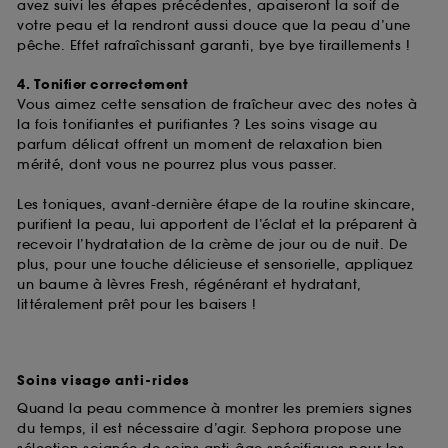
de ces cookies grâce au bouton "personnaliser mes
avez suivi les étapes précédentes, apaiseront la soif de
choix" ci-dessous ou décider de "tout accepter".
votre peau et la rendront aussi douce que la peau d’une
Sephora pourra associer les informations de
pêche. Effet rafraîchissant garanti, bye bye tiraillements !
navigation collectées par ces Cookies, pour les
finalités acceptées, avec les données personnelles
4. Tonifier correctement
collectées ou générées lors de votre activité en ligne
Vous aimez cette sensation de fraîcheur avec des notes à
ou en magasin. Pour refuser tous les cookies, cliques
la fois tonifiantes et purifiantes ? Les soins visage au
sur "continuer sans accepter". Voous pouvez à tout
parfum délicat offrent un moment de relaxation bien
moment choisir de retirer votrte consentement. Si vous
mérité, dont vous ne pourrez plus vous passer.
souhaitez obtenir plus d'information sur les cookies
utilisés,
cliquez
ici
.
Les toniques, avant-dernière étape de la routine skincare,
purifient la peau, lui apportent de l’éclat et la préparent à
recevoir l’hydratation de la crème de jour ou de nuit. De
plus, pour une touche délicieuse et sensorielle, appliquez
un baume à lèvres Fresh, régénérant et hydratant,
littéralement prêt pour les baisers !
Soins visage anti-rides
Quand la peau commence à montrer les premiers signes
du temps, il est nécessaire d’agir. Sephora propose une