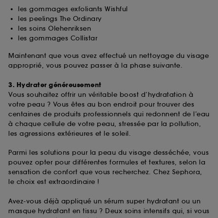
fréquentation et de navigation sur notre site afin
les gommages exfoliants Wishful
d’en améliorer la performance.
les peelings The Ordinary
les soins Olehenriksen
Cookies de sécurisation des paiements en ligne :
les gommages Collistar
ils nous permettent de lutter notamment contre les
fraudes aux moyens de paiement et les
Maintenant que vous avez effectué un nettoyage du visage
usurpations d’identité.
approprié, vous pouvez passer à la phase suivante.
Cookies fonctionnels :
il s’agit de cookies
3. Hydrater généreusement
permettant l’affichage et/ou la fourniture de
Vous souhaitez offrir un véritable boost d’hydratation à
certaines fonctionnalités du site, tel que les
votre peau ? Vous êtes au bon endroit pour trouver des
cookies d’authentification qui sont utilisés afin de
centaines de produits professionnels qui redonnent de l’eau
vous faire bénéficier de l’authentification
à chaque cellule de votre peau, stressée par la pollution,
prolongée vous permettant d’accéder à votre
les agressions extérieures et le soleil.
compte lors de votre prochaine visite sur le site
sans saisir à nouveau votre identifiant et mot de
Parmi les solutions pour la peau du visage desséchée, vous
passe.
pouvez opter pour différentes formules et textures, selon la
sensation de confort que vous recherchez. Chez Sephora,
le choix est extraordinaire !
A l'exception des cookies techniques, le dépôt et la
lecture de ces traceurs requiert votre accord. Vous
Avez-vous déjà appliqué un sérum super hydratant ou un
pouvez personnaliser vos choix concernant le dépôt
masque hydratant en tissu ? Deux soins intensifs qui, si vous