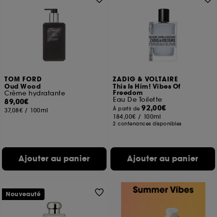
TOM FORD
ZADIG & VOLTAIRE
Oud Wood
This Is Him! Vibes Of
Freedom
Crème hydratante
Eau De Toilette
89,00€
92,00€
À partir de
37,08€
/
100ml
184,00€
/
100ml
2 contenances disponibles
Ajouter au panier
Ajouter au panier
Nouveauté