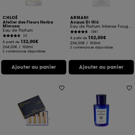
CHLOÉ
ARMANI
Atelier des Fleurs Herba
Acqua Di Giò
Mimosa
Eau de Parfum Intense Fougère Aquatique Fruitée
Eau de Parfum
1081
20
102,00€
À partir de
132,00€
À partir de
204,00€
/
100ml
264,00€
/
100ml
2 contenances disponibles
2 contenances disponibles
Ajouter au panier
Ajouter au panier