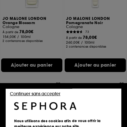
JO MALONE LONDON
JO MALONE LONDON
Orange Blossom
Pomegranate Noir
Cologne
Cologne
78,00€
73
À partir de
154,00€
/
100ml
78,00€
À partir de
2 contenances disponibles
260,00€
/
100ml
2 contenances disponibles
Ajouter au panier
Ajouter au panier
Continuer sans accepter
Nous utilisons des cookies afin de vous offrir la
meilleure expérience sur notre site.