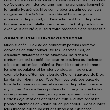
de Cologne
sont des parfums homme qui appartiennent à
la famille Hespéridé. Elles sont créées à partir de senteurs
d’agrumes. Une fraîcheur acidulée et tonique qui ne
manque ni de piquant, ni d’envoûtement ! Eau de parfum
homme,
eau de toilette homme
, eau de Cologne homme :
avez-vous décidé quel sera votre prochain signe distinctif ?
ZOOM SUR LES MEILLEURS PARFUMS HOMME
Quels succès ! Il existe de nombreux parfums homme
capables de faire tourner (toutes) les têtes. Oui, en
associant différentes notes olfactives, les Nez des
parfumeurs ont su créé des eaux masculines audacieuses,
délicates, affirmées, raffinées. Parmi les parfums homme
les plus populaires et les plus vendus, on trouve par
exemple
Terre d’Hermès
,
Bleu de Chanel
,
Sauvage de Dior
,
La Nuit de l’Homme par Yves Saint Laurent
. Des eaux de
toilette homme iconiques et des eaux de parfum homme
mythiques. Ces meilleurs parfums homme jouent entre les
notes poivrées, ambrées, musquées, épicées, fraîches.
Certains ajoutent des accords de cuir. D’autres osent les
pointes orientales de vanille ou de patchouli... Sans oublier
leurs flacons qui se posent et s’imposent. On pense