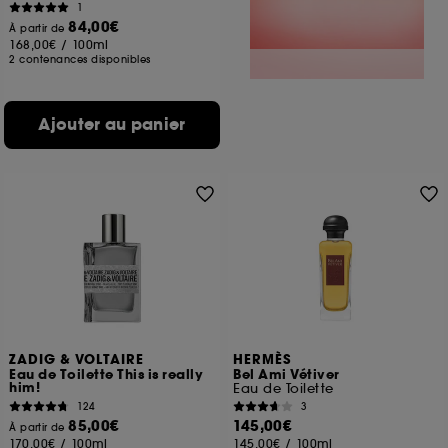
1
84,00€
À partir de
168,00€
/
100ml
2 contenances disponibles
Ajouter au panier
ZADIG & VOLTAIRE
HERMÈS
Eau de Toilette This is really
Bel Ami Vétiver
him!
Eau de Toilette
124
3
85,00€
145,00€
À partir de
170,00€
/
100ml
145,00€
/
100ml