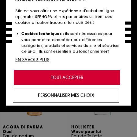
HOLLISTER
HUGO BOSS
Canyon Rush pour lui
BOSS Bottled Beyond
Afin de vous offrir une expérience d’achat en ligne
Eau de Toilette
Déodorant Spray
optimale, SEPHORA et ses partenaires utilisent des
6
2
cookies et autres traceurs, tels que des :
36,00€
47,00€
À partir de
72,00€
/
100ml
31,33€
/
100ml
Cookies techniques :
ils sont nécessaires pour
2 contenances disponibles
vous permettre d’accéder aux différentes
catégories, produits et services du site et sécuriser
celui-ci. Ils sont essentiels au fonctionnement
Ajouter au panier
Ajouter au panier
technique du site et ne peuvent être désactivés.
EN SAVOIR PLUS
Cookies de personnalisation :
ils nous permettent
de vous offrir une expérience enrichie et
TOUT ACCEPTER
Exclu
personnalisée en vous recommandant des
produits, des services et des contenus qui
répondent au mieux à vos préférences, et de vous
PERSONNALISER MES CHOIX
proposer des offres promotionnelles adaptées à
votre profil.
Cookies réseaux sociaux et publicité :
ils sont
utilisés pour vous présenter du contenu susceptible
ACQUA DI PARMA
HOLLISTER
de vous plaire via des publicités, y compris sur des
Oud
Wave pour lui
sites tiers et sur les réseaux sociaux, sur la base
Eau de parfum
Eau de Toilette