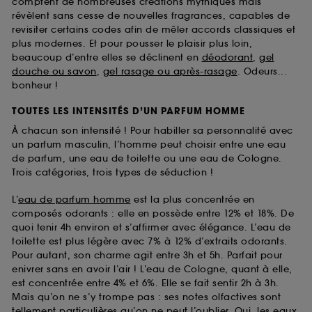
comptent de nombreuses créations mythiques mais
révèlent sans cesse de nouvelles fragrances, capables de
revisiter certains codes afin de mêler accords classiques et
plus modernes. Et pour pousser le plaisir plus loin,
beaucoup d’entre elles se déclinent en
déodorant
,
gel
douche ou savon
,
gel rasage ou après-rasage
. Odeurs...
bonheur !
TOUTES LES INTENSITÉS D’UN PARFUM HOMME
À chacun son intensité ! Pour habiller sa personnalité avec
un parfum masculin, l’homme peut choisir entre une eau
de parfum, une eau de toilette ou une eau de Cologne.
Trois catégories, trois types de séduction !
L’
eau de parfum homme
est la plus concentrée en
composés odorants : elle en possède entre 12% et 18%. De
quoi tenir 4h environ et s’affirmer avec élégance. L’eau de
toilette est plus légère avec 7% à 12% d’extraits odorants.
Pour autant, son charme agit entre 3h et 5h. Parfait pour
enivrer sans en avoir l’air ! L’eau de Cologne, quant à elle,
est concentrée entre 4% et 6%. Elle se fait sentir 2h à 3h.
Mais qu’on ne s’y trompe pas : ses notes olfactives sont
tellement particulières qu’on ne peut l’oublier. Oui, les
eaux