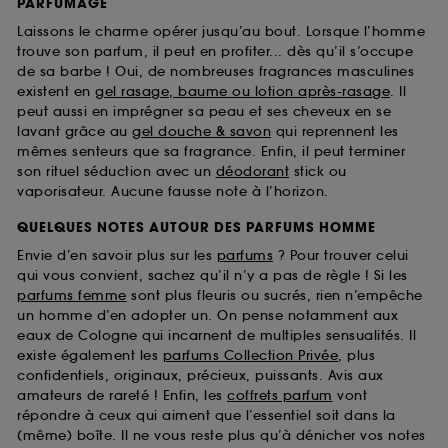
PARFUMAGE
Laissons le charme opérer jusqu’au bout. Lorsque l’homme
trouve son parfum, il peut en profiter... dès qu’il s’occupe
de sa barbe ! Oui, de nombreuses fragrances masculines
existent en
gel rasage, baume ou lotion après-rasage
. Il
peut aussi en imprégner sa peau et ses cheveux en se
lavant grâce au
gel douche & savon
qui reprennent les
mêmes senteurs que sa fragrance. Enfin, il peut terminer
son rituel séduction avec un
déodorant
stick ou
vaporisateur. Aucune fausse note à l’horizon.
QUELQUES NOTES AUTOUR DES PARFUMS HOMME
Envie d’en savoir plus sur les
parfums
? Pour trouver celui
qui vous convient, sachez qu’il n’y a pas de règle ! Si les
parfums femme
sont plus fleuris ou sucrés, rien n’empêche
un homme d’en adopter un. On pense notamment aux
eaux de Cologne qui incarnent de multiples sensualités. Il
existe également les
parfums Collection Privée
, plus
confidentiels, originaux, précieux, puissants. Avis aux
amateurs de rareté ! Enfin, les
coffrets parfum
vont
répondre à ceux qui aiment que l’essentiel soit dans la
(même) boîte. Il ne vous reste plus qu’à dénicher vos notes