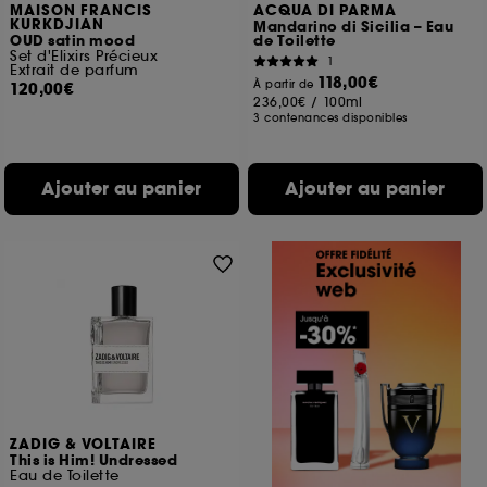
MAISON FRANCIS
ACQUA DI PARMA
KURKDJIAN
Mandarino di Sicilia – Eau
OUD satin mood
de Toilette
Set d'Elixirs Précieux
1
Extrait de parfum
118,00€
À partir de
120,00€
236,00€
/
100ml
3 contenances disponibles
Ajouter au panier
Ajouter au panier
ZADIG & VOLTAIRE
This is Him! Undressed
Eau de Toilette