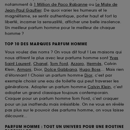
notamment à
1 Million de Paco Rabanne
ou
Le Male de
Jean-Paul Gaultier
. De quoi varier les humeurs et le
magnétisme, se sentir authentique, porter haut et fort la
liberté, incarner la sensualité, afficher une belle insolence.
Un meilleur parfum homme pour le meilleur de chaque
homme ?
TOP 10 DES MARQUES PARFUM HOMME
Vous voulez des noms ? On vous dit tout ! Les maisons qui
nous attirent le plus avec leur parfums homme sont
Yves
Saint Laurent
,
Chanel
,
Tom Ford
,
Azzaro
,
Hermès
, Calvin
Klein,
Armani
, Dior,
Dolce Gabbana
,
Hugo Boss
... Mais rien
d’étonnant ! Choisir un parfum homme
Dior
, c’est par
exemple choisir une eau de toilette qui peut traverser les
générations. Adopter un parfum homme
Calvin Klein
, c’est
adopter un grand classique toujours contemporain.
Craquer pour un parfum homme Tom Ford, c’est craquer
pour un jus inattendu mais irrésistible. On ne vous en révèle
pas plus sur le pouvoir des parfums homme, on vous laisse
découvrir...
PARFUM HOMME : TOUT UN UNIVERS POUR UNE ROUTINE