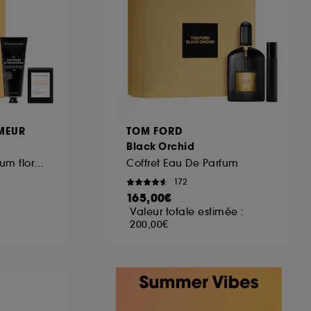
ous pouvez personnaliser vos choix concernant
cepter". Sephora pourra associer les
 personnelles collectées ou générées lors
ccepter". Voous pouvez à tout moment choisir
uez
ici
.
MEUR
TOM FORD
Black Orchid
Coffret Eau de parfum florale
Coffret Eau De Parfum
172
165,00€
Valeur totale estimée :
200,00€