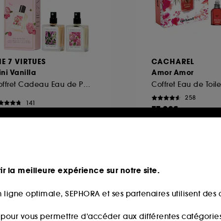
HE 7 VIRTUES
CACHAREL
ni Vanilla
Amor Amor
Coffret Cadeau Eau de Parfum
258
141
77,00€
5,00€
Valeur totale estim
119,00€
ir la meilleure expérience sur notre site.
on limitée
Edition limitée
 ligne optimale, SEPHORA et ses partenaires utilisent des c
s pour vous permettre d’accéder aux différentes catégories, 