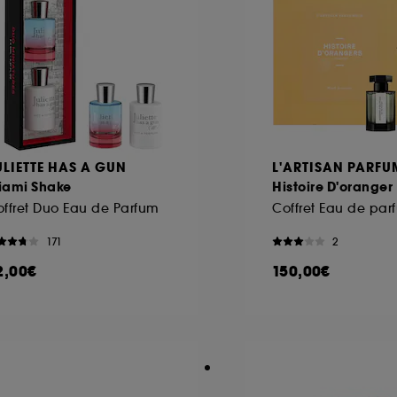
ôt et la lecture de ces traceurs requiert votre accord. V
rsonnaliser mes choix" ci-dessous ou décider de "tout ac
s Cookies, pour les finalités acceptées, avec les données
ur refuser tous les cookies, cliques sur "continuer sans a
tez obtenir plus d'information sur les cookies utilisés,
cliq
ULIETTE HAS A GUN
L'ARTISAN PARFU
iami Shake
Histoire D'oranger
ffret Duo Eau de Parfum
171
2
2,00€
150,00€