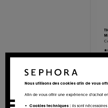
Citrus (17)
MIU MIU (1)
Chypré (13)
MONTBLANC (2)
Marin (6)
MUGLER (5)
Poudré (6)
NARCISO RODRIGUEZ (3)
T
Vert (5)
NINA RICCI (4)
Mi
ONLY THE BRAVE (1)
OUAI (1)
PENHALIGON'S (5)
3
PHLUR (1)
PRADA (3)
RABANNE FRAGRANCES (7)
Nous utilisons des cookies afin de vous offr
RARE BEAUTY (5)
Editi
REMINISCENCE (2)
Afin de vous offrir une expérience d’achat en
RITUALS (1)
Cookies techniques :
ils sont nécessaire
ROCHAS (4)