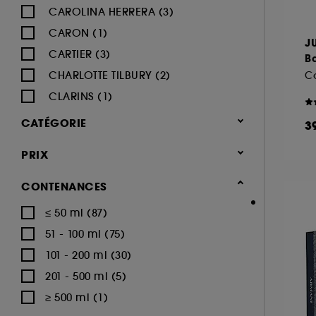
CAROLINA HERRERA (3)
CARON (1)
J
CARTIER (3)
B
CHARLOTTE TILBURY (2)
Co
CLARINS (1)
DIESEL (4)
CATÉGORIE
3
DISNEY (3)
Parfum
PRIX
DOLCE & GABBANA (12)
Coffrets parfum (240)
GIVENCHY (7)
CONTENANCES
Coffrets parfum femme (170)
GLOSSIER (3)
≤ 50 ml (87)
Coffrets parfum homme (75)
GUCCI (5)
51 - 100 ml (75)
Coffrets parfum enfant (18)
GUERLAIN (6)
101 - 200 ml (30)
HERMÈS (9)
201 - 500 ml (5)
HUGO BOSS (5)
≥ 500 ml (1)
IKKS (8)