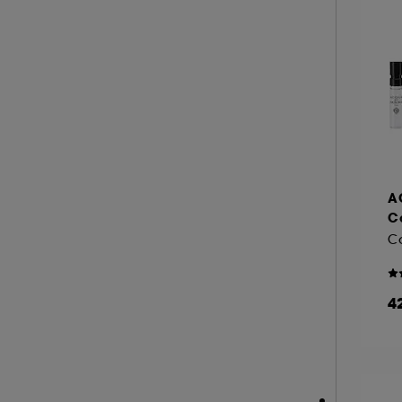
A
Co
4