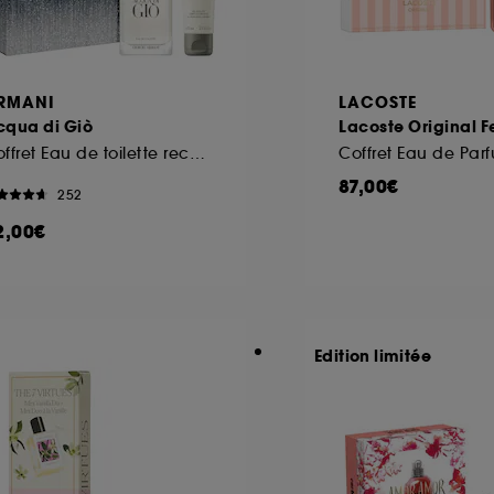
RMANI
LACOSTE
cqua di Giò
Lacoste Original
Coffret Eau de toilette rechargeable pour homme
87,00€
252
2,00€
Edition limitée