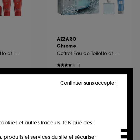
AZZARO
Chrome
Coffret Eau de Toilette et Laits pour le Corps
Coffret Eau de Toilette et Gel Douche Cheveux & Corps
1
75,00€
ée :
Continuer sans accepter
ookies et autres traceurs, tels que des :
produits et services du site et sécuriser