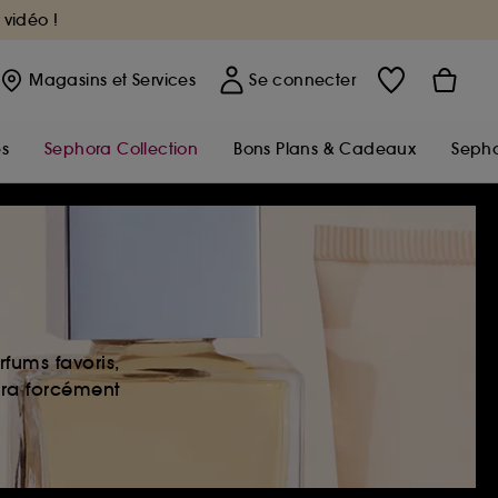
 vidéo !
Magasins
et Services
Se connecter
s
Sephora Collection
Bons Plans & Cadeaux
Sepho
fums favoris,
era forcément