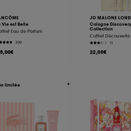
ANCÔME
JO MALONE LON
 Vie est Belle
Cologne Discover
Collection
ffret Eau de Parfum
300
11
15,00€
22,00€
on limitée