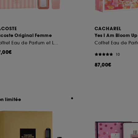
ACOSTE
CACHAREL
acoste Original Femme
Yes I Am Bloom Up
Coffret Eau de Parfum et Lait Corps
7,00€
10
87,00€
on limitée