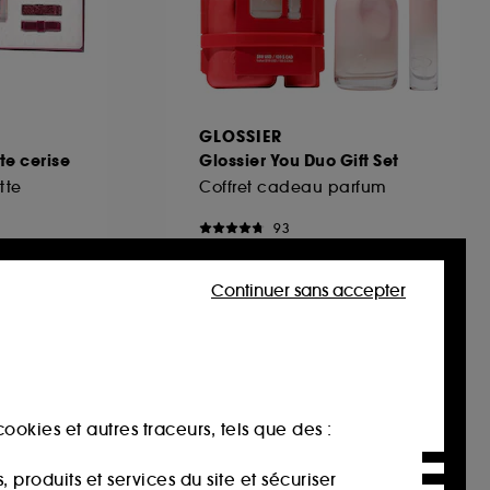
GLOSSIER
te cerise
Glossier You Duo Gift Set
tte
Coffret cadeau parfum
93
89,00€
Continuer sans accepter
ookies et autres traceurs, tels que des :
produits et services du site et sécuriser