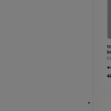
A l'exception des cookies techniques, le dép
le dépôt de ces cookies grâce au bouton "pe
informations de navigation collectées par ce
de votre activité en ligne ou en magasin. Po
de retirer votrte consentement. Si vous souhai
T
Di
Co
4