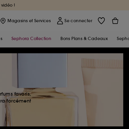
 vidéo !
Magasins
et Services
Se connecter
s
Sephora Collection
Bons Plans & Cadeaux
Sepho
fums favoris,
era forcément