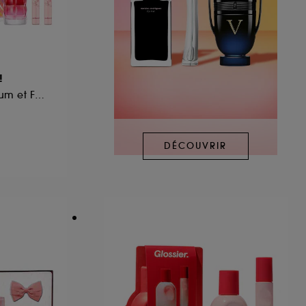
!
Coffret Eau de Parfum et Format Voyage (x2)
DÉCOUVRIR