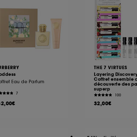
URBERRY
THE 7 VIRTUES
oddess
Layering Discovery
Coffret ensemble 
ffret Eau de Parfum
découverte des pa
superp
7
100
32,00€
32,00€