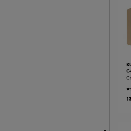
B
G
Co
1