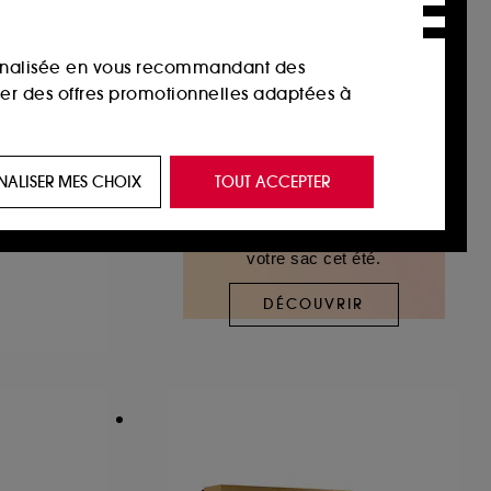
sonnalisée en vous recommandant des
ser des offres promotionnelles adaptées à
 de vous plaire via des publicités, y compris
GUN
NALISER MES CHOIX
TOUT ACCEPTER
e navigation, et de l'historique de vos
 Parfum
Les essentiels à glisser dans
votre sac cet été.
 de navigation sur notre site afin d’en
DÉCOUVRIR
 les fraudes aux moyens de paiement et les
nctionnalités du site, tel que les cookies
us permettant d’accéder à votre compte lors