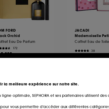
OM FORD
JACADI
lack Orchid
Mademoiselle Peti
ffret Eau De Parfum
Coffret Eau de Toile
172
38
65,00€
49,90€
aleur totale estimée :
00,00€
ir la meilleure expérience sur notre site.
 ligne optimale, SEPHORA et ses partenaires utilisent des c
s pour vous permettre d’accéder aux différentes catégories, 