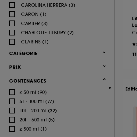
CAROLINA HERRERA (3)
CARON (1)
L
CARTIER (3)
La
CHARLOTTE TILBURY (2)
Co
CLARINS (1)
DIESEL (4)
CATÉGORIE
1
DISNEY (3)
Parfum
PRIX
DOLCE & GABBANA (12)
Coffrets parfum (247)
GIVENCHY (7)
CONTENANCES
Coffrets parfum femme (176)
GLOSSIER (3)
Editi
≤ 50 ml (90)
Coffrets parfum homme (77)
GUCCI (5)
51 - 100 ml (77)
Coffrets parfum enfant (18)
GUERLAIN (6)
101 - 200 ml (32)
HERMÈS (14)
201 - 500 ml (5)
HUGO BOSS (4)
≥ 500 ml (1)
IKKS (8)