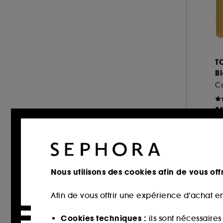
Citrus (18)
MIU MIU (1)
Chypré (14)
MONTBLANC (2)
Poudré (7)
MUGLER (5)
Marin (6)
NARCISO RODRIGUEZ (3)
T
Vert (6)
NINA RICCI (4)
B
ONLY THE BRAVE (1)
Co
OUAI (1)
1
PENHALIGON'S (5)
V
2
PHLUR (1)
PRADA (3)
RABANNE FRAGRANCES (7)
Nous utilisons des cookies afin de vous offr
RARE BEAUTY (5)
REMINISCENCE (2)
Afin de vous offrir une expérience d’achat en
RITUALS (1)
Cookies techniques :
ils sont nécessaire
ROCHAS (4)