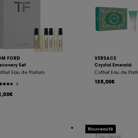
ôt et la lecture de ces traceurs requiert votre accord. V
rsonnaliser mes choix" ci-dessous ou décider de "tout ac
s Cookies, pour les finalités acceptées, avec les données
ur refuser tous les cookies, cliques sur "continuer sans a
tez obtenir plus d'information sur les cookies utilisés,
cliq
OM FORD
VERSACE
scovery Set
Crystal Emerald
ffret Eau de Parfum
Coffret Eau de Par
135,00€
3
2,00€
Nouveauté