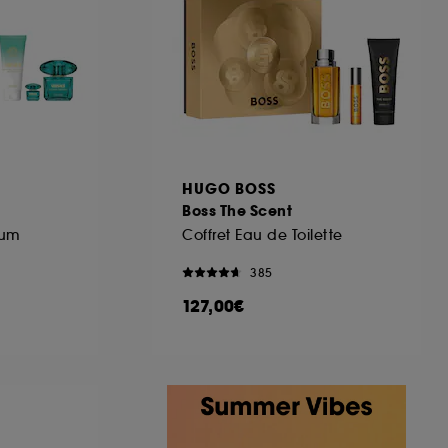
ous pouvez personnaliser vos choix concernant
cepter". Sephora pourra associer les
 personnelles collectées ou générées lors
ccepter". Voous pouvez à tout moment choisir
uez
ici
.
HUGO BOSS
Boss The Scent
fum
Coffret Eau de Toilette
385
127,00€