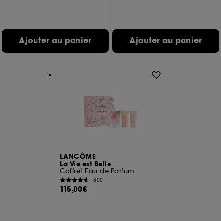
compte lors de votre prochaine visite sur le site
sans saisir à nouveau votre identifiant et mot de
passe.
Ajouter au panier
Ajouter au panier
A l'exception des cookies techniques, le dépôt et la
lecture de ces traceurs requiert votre accord. Vous
pouvez personnaliser vos choix concernant le dépôt
de ces cookies grâce au bouton "personnaliser mes
choix" ci-dessous ou décider de "tout accepter".
Sephora pourra associer les informations de
navigation collectées par ces Cookies, pour les
finalités acceptées, avec les données personnelles
collectées ou générées lors de votre activité en ligne
ou en magasin. Pour refuser tous les cookies, cliques
sur "continuer sans accepter". Voous pouvez à tout
LANCÔME
moment choisir de retirer votrte consentement. Si vous
La Vie est Belle
souhaitez obtenir plus d'information sur les cookies
Coffret Eau de Parfum
utilisés,
cliquez
ici
.
300
115,00€