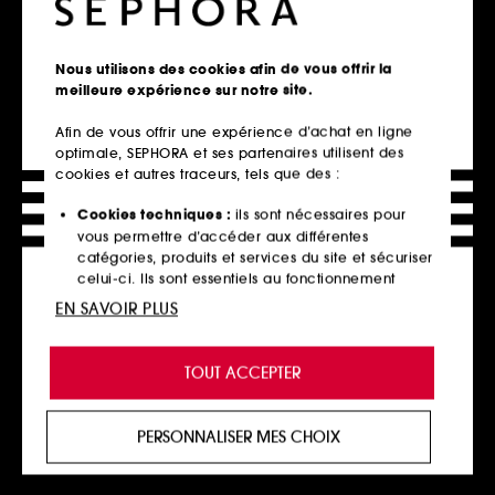
MUGLER
HERMÈS
Angel
Barénia D'Hermès
Coffret Eau de parfum rechargeable pour femme
Coffret Eau de Parfum Intense
Nous utilisons des cookies afin de vous offrir la
611
1
137,00€
meilleure expérience sur notre site.
132,00€
Valeur totale estimée :
184,75€
Afin de vous offrir une expérience d’achat en ligne
optimale, SEPHORA et ses partenaires utilisent des
cookies et autres traceurs, tels que des :
Ajouter au panier
Ajouter au panier
Cookies techniques :
ils sont nécessaires pour
vous permettre d’accéder aux différentes
catégories, produits et services du site et sécuriser
celui-ci. Ils sont essentiels au fonctionnement
Edition limitée
technique du site et ne peuvent être désactivés.
EN SAVOIR PLUS
Cookies de personnalisation :
ils nous permettent
de vous offrir une expérience enrichie et
TOUT ACCEPTER
personnalisée en vous recommandant des
produits, des services et des contenus qui
répondent au mieux à vos préférences, et de vous
PERSONNALISER MES CHOIX
proposer des offres promotionnelles adaptées à
CAROLINA HERRERA
NINA RICCI
votre profil.
Good Girl Eau de Parfum
Nina Eau de Toilette
Coffret
Coffret Nina Eau de Toilette et Lotion pour le corps