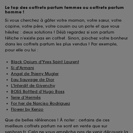
Le top des coffrets parfum femmes ou coffrets parfum
homme !
Si vous cherchez à gâter votre maman, votre sœur, votre
copine, votre père, votre cousin ou un pote et que vous
hésitez : deux solutions ! Déjà regardez si son parfum
fétiche n’existe pas en coffret. Sinon, piochez votre bonheur
dans les coffrets parfum les plus vendus ! Par exemple,
pour elle ou lui :
Black Opium d'Yves Saint Laurent
Si d'Armani
Angel de Thierry Mugler
Eau Sauvage de Dior
L'Interdit de Givenchy
BOSS Bottled d’Hugo Boss
Terre d’Hermès
For her de Narciso Rodriguez
Flower by Kenzo
Que de belles références ! À noter : certains de ces
meilleurs coffrets parfum ne sont en vente que sur
sephora.fr. Cela ne vous empêche pas de venir découvrir la