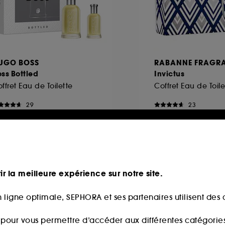
UGO BOSS
RABANNE FRAGR
ss Bottled
Invictus
ffret Eau de Toilette
Coffret Eau de Toile
29
23
05,00€
112,00€
ir la meilleure expérience sur notre site.
 ligne optimale, SEPHORA et ses partenaires utilisent des c
s pour vous permettre d’accéder aux différentes catégories, 