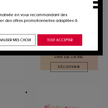
sonnalisée en vous recommandant des
ser des offres promotionnelles adaptées à
 de vous plaire via des publicités, y compris
NALISER MES CHOIX
TOUT ACCEPTER
ardenia
e navigation, et de l'historique de vos
Les essentiels à glisser dans
votre sac cet été.
 de navigation sur notre site afin d’en
DÉCOUVRIR
 les fraudes aux moyens de paiement et les
nctionnalités du site, tel que les cookies
us permettant d’accéder à votre compte lors