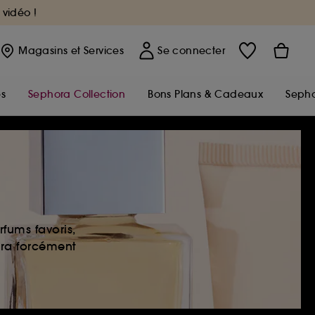
 vidéo !
Magasins
et Services
Se connecter
s
Sephora Collection
Bons Plans & Cadeaux
Sepho
fums favoris,
era forcément