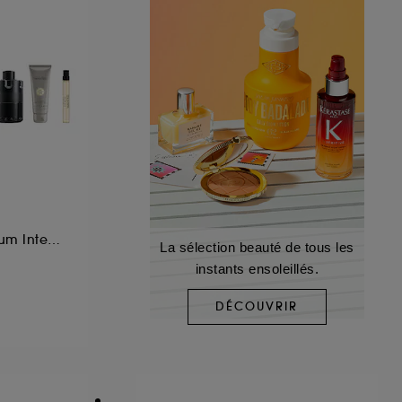
Coffret Eau de Parfum Intense, Gel Cheveux & Corps et Format Voyage
La sélection beauté de tous les
instants ensoleillés.
DÉCOUVRIR