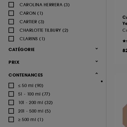
CAROLINA HERRERA (3)
CARON (1)
C
CARTIER (3)
Ye
CHARLOTTE TILBURY (2)
CLARINS (1)
DIESEL (4)
CATÉGORIE
8
DISNEY (3)
Parfum
PRIX
DOLCE & GABBANA (12)
Coffrets parfum (247)
GIVENCHY (7)
CONTENANCES
Coffrets parfum femme (176)
GLOSSIER (3)
≤ 50 ml (90)
Coffrets parfum homme (77)
GUCCI (5)
51 - 100 ml (77)
Coffrets parfum enfant (18)
GUERLAIN (6)
101 - 200 ml (32)
HERMÈS (14)
201 - 500 ml (5)
HUGO BOSS (4)
≥ 500 ml (1)
IKKS (8)