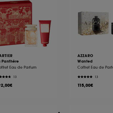
ARTIER
AZZARO
a Panthère
Wanted
ffret Eau de Parfum
13
13
92,00€
115,00€