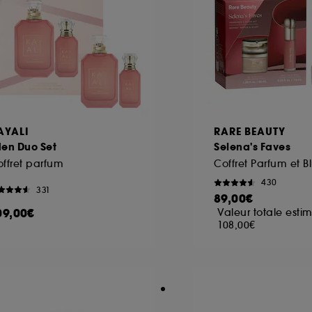
ôt et la lecture de ces traceurs requiert votre accord. V
rsonnaliser mes choix" ci-dessous ou décider de "tout ac
s Cookies, pour les finalités acceptées, avec les données
ur refuser tous les cookies, cliques sur "continuer sans a
tez obtenir plus d'information sur les cookies utilisés,
cliq
AYALI
RARE BEAUTY
den Duo Set
Selena's Faves
ffret parfum
Coffret Parfum et B
430
331
89,00€
09,00€
Valeur totale estim
108,00€