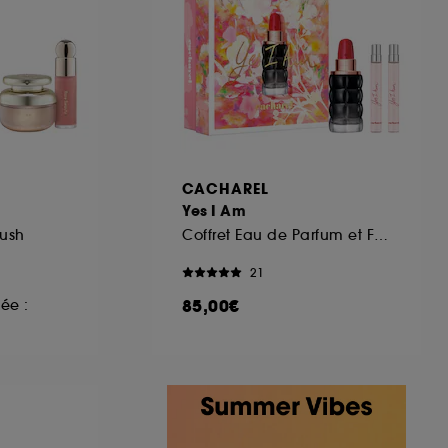
ous pouvez personnaliser vos choix concernant
cepter". Sephora pourra associer les
 personnelles collectées ou générées lors
ccepter". Voous pouvez à tout moment choisir
uez
ici
.
CACHAREL
Yes I Am
lush
Coffret Eau de Parfum et Format Voyage (x2)
21
85,00€
ée :