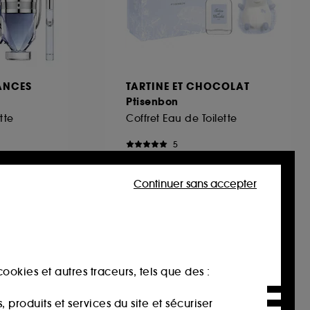
ANCES
TARTINE ET CHOCOLAT
Ptisenbon
tte
Coffret Eau de Toilette
5
79,00€
Continuer sans accepter
ookies et autres traceurs, tels que des :
produits et services du site et sécuriser