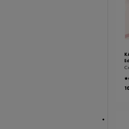
A l'exception des cookies techniques, le dép
le dépôt de ces cookies grâce au bouton "pe
informations de navigation collectées par ce
de votre activité en ligne ou en magasin. Po
de retirer votrte consentement. Si vous souhai
K
E
Co
1