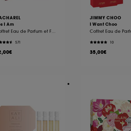
ACHAREL
JIMMY CHOO
s I Am
I Want Choo
Coffret Eau de Parfum et Format Voyage
Coffret Eau de Par
571
10
2,00€
35,00€