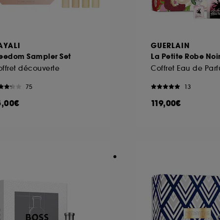
AYALI
GUERLAIN
reedom Sampler Set
La Petite Robe Noi
ffret découverte
Coffret Eau de Par
75
13
5,00€
119,00€