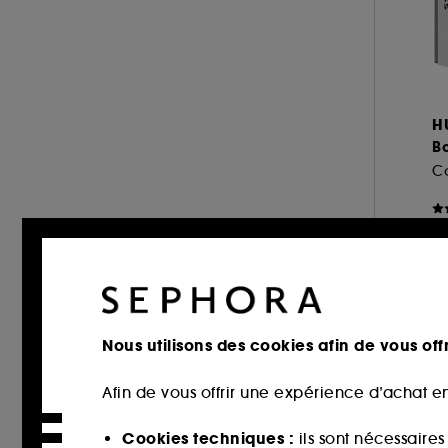
Citrus (18)
MIU MIU (1)
Chypré (14)
MONTBLANC (2)
Poudré (7)
MUGLER (5)
Marin (6)
NARCISO RODRIGUEZ (3)
H
Vert (6)
NINA RICCI (4)
Bo
ONLY THE BRAVE (1)
Co
OUAI (1)
PENHALIGON'S (5)
1
PHLUR (1)
PRADA (3)
RABANNE FRAGRANCES (7)
Nous utilisons des cookies afin de vous offr
RARE BEAUTY (5)
REMINISCENCE (2)
Afin de vous offrir une expérience d’achat en
RITUALS (1)
Cookies techniques :
ils sont nécessaire
ROCHAS (4)