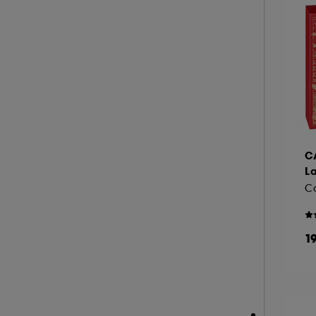
C
L
Co
1