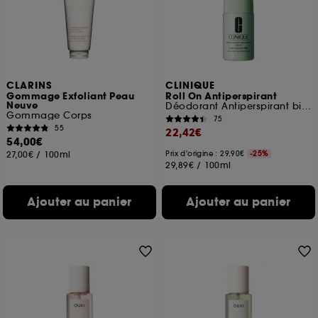
CLARINS
CLINIQUE
Gommage Exfoliant Peau
Roll On Antiperspirant
Neuve
Déodorant Antiperspirant bille
Gommage Corps
75
55
22,42€
54,00€
27,00€
/
100ml
Prix d'origine : 29,90€
-25%
29,89€
/
100ml
Ajouter au panier
Ajouter au panier