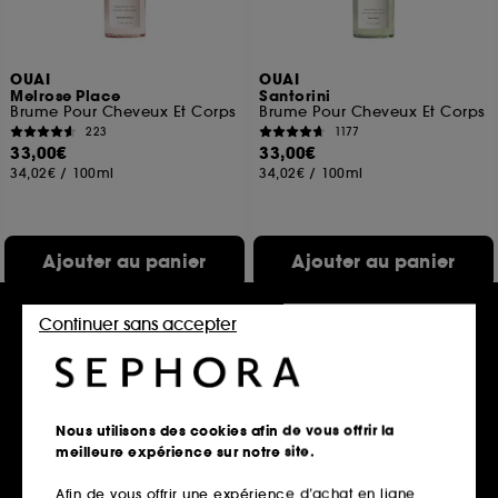
OUAI
OUAI
Melrose Place
Santorini
Brume Pour Cheveux Et Corps
Brume Pour Cheveux Et Corps
223
1177
33,00€
33,00€
34,02€
/
100ml
34,02€
/
100ml
Ajouter au panier
Ajouter au panier
Continuer sans accepter
Exclu
Nous utilisons des cookies afin de vous offrir la
meilleure expérience sur notre site.
Afin de vous offrir une expérience d’achat en ligne