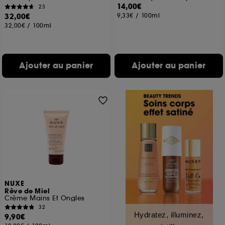
14,00€
23
32,00€
9,33€
/
100ml
32,00€
/
100ml
Ajouter au panier
Ajouter au panier
NUXE
Rêve de Miel
Crème Mains Et Ongles
32
Hydratez, illuminez,
9,90€