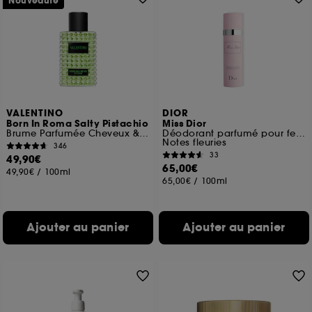
Nouveauté
VALENTINO
DIOR
Born In Roma Salty Pistachio
Miss Dior
Brume Parfumée Cheveux & Corps
Déodorant parfumé pour femme vaporisateur
Notes fleuries
346
33
49,90€
65,00€
49,90€
/
100ml
65,00€
/
100ml
Ajouter au panier
Ajouter au panier