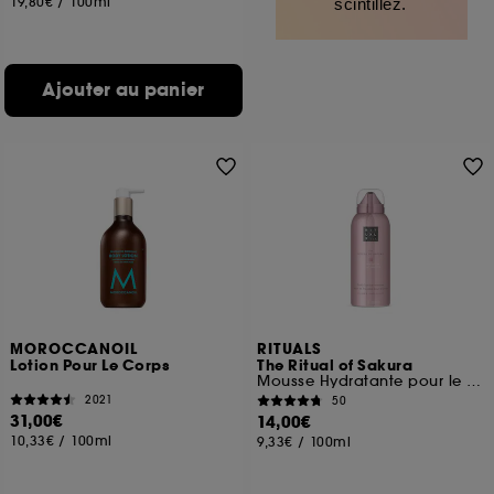
19,80€
/
100ml
scintillez.
Ajouter au panier
MOROCCANOIL
RITUALS
Lotion Pour Le Corps
The Ritual of Sakura
Mousse Hydratante pour le Corps
2021
50
31,00€
14,00€
10,33€
/
100ml
9,33€
/
100ml