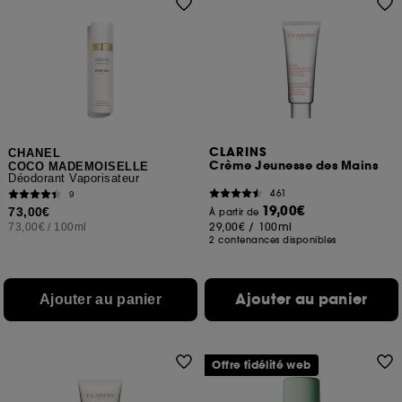
CLARINS
CHANEL
Crème Jeunesse des Mains
COCO MADEMOISELLE
Déodorant Vaporisateur
461
9
19,00€
73,00€
À partir de
29,00€
/
100ml
73,00€
/
100ml
2 contenances disponibles
Ajouter au panier
Ajouter au panier
Offre fidélité web