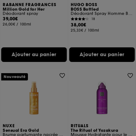
RABANNE FRAGRANCES
HUGO BOSS
Million Gold for Her
BOSS Bottled
Déodorant spray
Déodorant Spray Homme Boisé et Oriental
39,00€
18
26,00€
/
100ml
38,00€
25,33€
/
100ml
Ajouter au panier
Ajouter au panier
Nouveauté
NUXE
RITUALS
Sensual Era Gold
The Ritual of Yozakura
Brume parfumante nacrée corps et cheveux
Mousse Hydratante pour le Corps