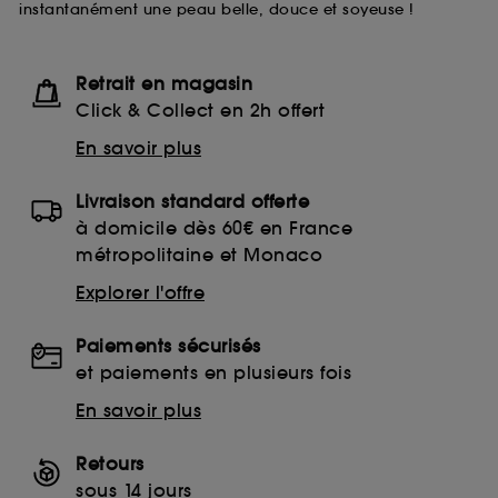
instantanément une peau belle, douce et soyeuse !
lecture de ces traceurs requiert votre accord. Vous
pouvez personnaliser vos choix concernant le dépôt
de ces cookies grâce au bouton "personnaliser mes
choix" ci-dessous ou décider de "tout accepter".
Retrait en magasin
Sephora pourra associer les informations de
Click & Collect en 2h offert
navigation collectées par ces Cookies, pour les
finalités acceptées, avec les données personnelles
En savoir plus
collectées ou générées lors de votre activité en ligne
ou en magasin. Pour refuser tous les cookies, cliques
Livraison standard offerte
sur "continuer sans accepter". Voous pouvez à tout
moment choisir de retirer votrte consentement. Si vous
à domicile dès 60€ en France
souhaitez obtenir plus d'information sur les cookies
métropolitaine et Monaco
utilisés,
cliquez
ici
.
Explorer l'offre
Paiements sécurisés
et paiements en plusieurs fois
En savoir plus
Retours
sous 14 jours